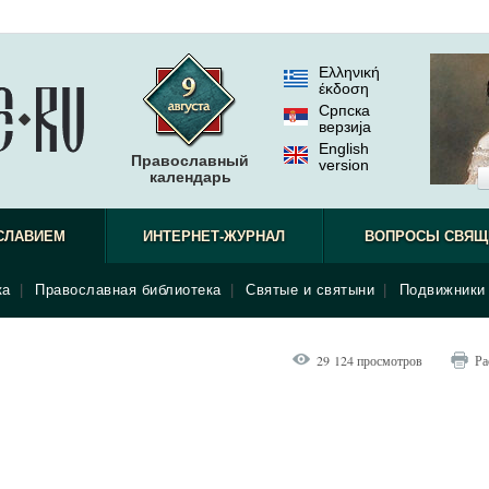
Ελληνική
έκδοση
Српска
верзиjа
English
Православный
version
календарь
СЛАВИЕМ
ИНТЕРНЕТ-ЖУРНАЛ
ВОПРОСЫ СВЯЩ
ка
|
Православная библиотека
|
Святые и святыни
|
Подвижники 
29 124 просмотров
Ра