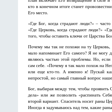
план включает Его возвращение в силе и 
кто в конечном итоге станет провозвестн
Его место.
«Где Бог, когда страдают люди?» – част
«Где Церковь, когда страдают люди?» «Где
того, чтобы оставить ключи от Царства Б
Почему мы так не похожи на ту Церковь,
мало напоминает Его самого? Я не могу д
являюсь частью этой проблемы. Но, если 
сам себе. «Почему я так мало похож на Не
или еще кто-то. А именно я! Пускай каж
непростой, но самый главный вопрос на
Бог, выбирая между тем, чтобы проявить 
дела» или же позволить «распинать Себя
второй вариант. Спаситель носит раны Цер
Иногда я задумываюсь над тем, какие ра