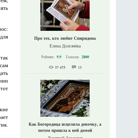
тем,
нять
рос:
 для
Про тех, кто любит Спиридона
Елена Долгачёва
так
Рейтинг:
9.9
Голосов:
2800
 сам
37 475
13
дать
анин
тот
ские
ает
Как Богородица исцелила девочку, а
тия.
потом пришла к ней домой
Дмитрий Злодорев