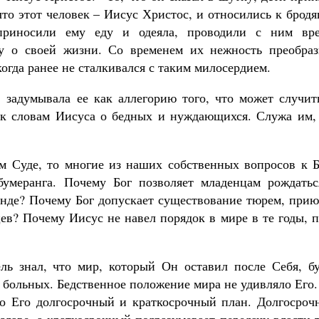
то этот человек – Иисус Христос, и относились к бродя
риносили ему еду и одеяла, проводили с ним вре
му о своей жизни. Со временем их нежность преобраз
когда ранее не сталкивался с таким милосердием.
, задумывала ее как аллегорию того, что может случит
я к словам Иисуса о бедных и нуждающихся. Служа им,
м Суде, то многие из наших собственных вопросов к Б
бумеранга. Почему Бог позволяет младенцам рождатьс
уанде? Почему Бог допускает существование тюрем, при
ев? Почему Иисус не навел порядок в мире в те годы, 
ль знал, что мир, который Он оставил после Себя, бу
 больных. Бедственное положение мира не удивляло Его
то Его долгосрочный и краткосрочный план. Долгосроч