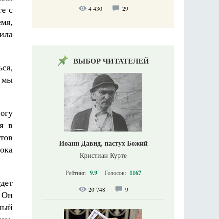
ге с
4 430
29
мя,
ила
ВЫБОР ЧИТАТЕЛЕЙ
ься,
 мы
огу
я в
ютов
Иоанн Давид, пастух Божий
пока
Кристиан Курте
Рейтинг:
9.9
Голосов:
1167
дет
20 748
9
. Он
ный