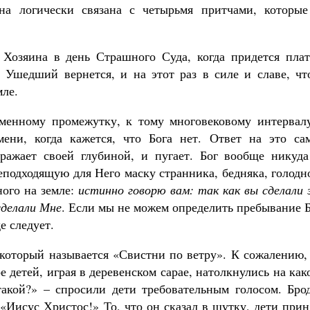
на логически связана с четырьмя притчами, которые
 Хозяина в день Страшного Суда, когда придется плат
 Ушедший вернется, и на этот раз в силе и славе, чт
мле.
еменному промежутку, к тому многовековому интервалу
ени, когда кажется, что Бога нет. Ответ на это са
ражает своей глубиной, и пугает. Бог вообще никуда
еподходящую для Него маску странника, бедняка, голодн
ного на земле:
истинно говорю вам: так как вы сделали
сделали Мне
. Если мы не можем определить пребывание 
е следует.
 который называется «Свистни по ветру». К сожалению,
 детей, играя в деревенском сарае, натолкнулись на как
такой?» – спросили дети требовательным голосом. Брод
 «Иисус Христос!» То, что он сказал в шутку, дети при