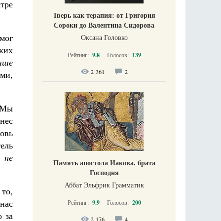
тре
Тверь как терапия: от Григория
Сороки до Валентина Сидорова
 мог
Оксана Головко
ких
Рейтинг:
9.8
Голосов:
139
чше
2 361
2
ми,
 Мы
нес
овь
тель
, не
Память апостола Иакова, брата
Господня
Аббат Эльфрик Грамматик
 то,
 нас
Рейтинг:
9.9
Голосов:
200
о за
2 176
4