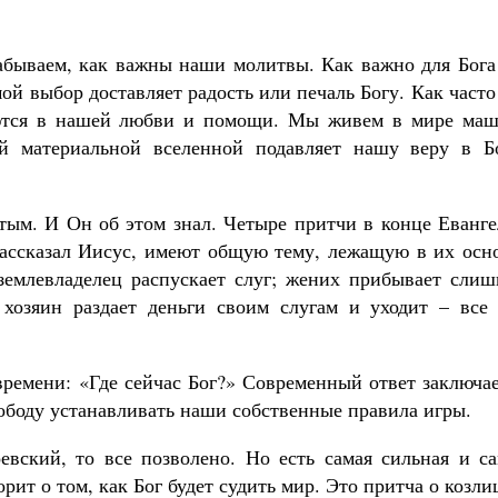
абываем, как важны наши молитвы. Как важно для Бога 
мой выбор доставляет радость или печаль Богу. Как част
даются в нашей любви и помощи. Мы живем в мире маш
ой материальной вселенной подавляет нашу веру в Бо
ытым. И Он об этом знал. Четыре притчи в конце Еванг
рассказал Иисус, имеют общую тему, лежащую в их осно
землевладелец распускает слуг; жених прибывает слиш
 хозяин раздает деньги своим слугам и уходит – все 
времени: «Где сейчас Бог?» Современный ответ заключа
вободу устанавливать наши собственные правила игры.
евский, то все позволено. Но есть самая сильная и са
рит о том, как Бог будет судить мир. Это притча о козл