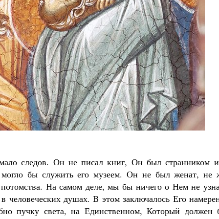
Великомученик Георгий Победоносец. Н
святого
Роман Котов
Как найти своё место в жизни
Кирилл Мурышев
 мало следов. Он не писал книг, Он был странником и
ь могло бы служить его музеем. Он не был женат, не 
 потомства. На самом деле, мы бы ничего о Нем не узн
 в человеческих душах. В этом заключалось Его намере
обно пучку света, на Единственном, Который должен 