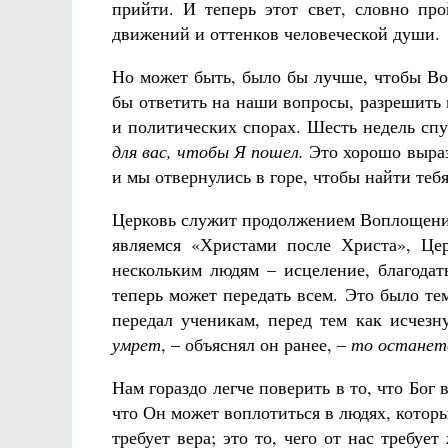
прийти. И теперь этот свет, словно про
движений и оттенков человеческой души.
Но может быть, было бы лучше, чтобы Во
бы ответить на наши вопросы, разрешить
и политических спорах. Шесть недель спу
для вас, чтобы Я пошел.
Это хорошо выраз
и мы отвернулись в горе, чтобы найти теб
Церковь служит продолжением Воплощения
являемся «Христами после Христа», Цер
нескольким людям – исцеление, благодат
теперь может передать всем. Это было т
передал ученикам, перед тем как исчезн
умрет
, – объяснял он ранее, –
то останетс
Нам гораздо легче поверить в то, что Бог 
что Он может воплотиться в людях, которы
требует вера; это то, чего от нас требу