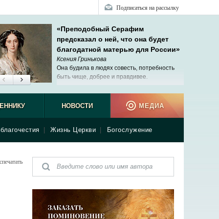
Подписаться на рассылку
«Преподобный Серафим
предсказал о ней, что она будет
благодатной матерью для России»
Ксения Гринькова
Она будила в людях совесть, потребность
быть чище, добрее и правдивее.
ЕННИКУ
НОВОСТИ
МЕДИА
благочестия
|
Жизнь Церкви
|
Богослужение
спечатать