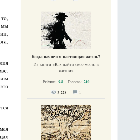
то,
о мы
ин,
га,
Когда начнется настоящая жизнь?
елия
Из книги «Как найти свое место в
ве.
жизни​»
ком
Рейтинг:
9.8
Голосов:
210
это
3 228
1
ется
мая
ищах