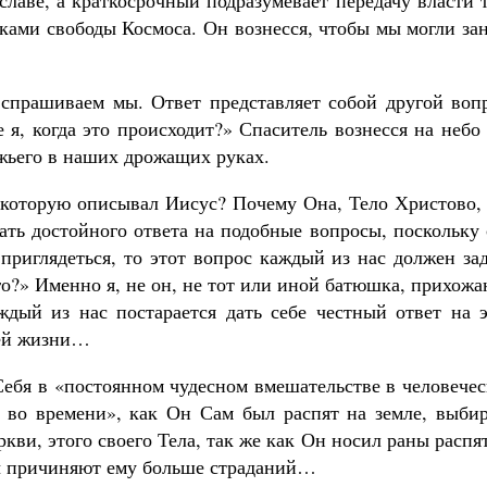
славе, а краткосрочный подразумевает передачу власти 
иками свободы Космоса. Он вознесся, чтобы мы могли за
о спрашиваем мы. Ответ представляет собой другой воп
 я, когда это происходит?» Спаситель вознесся на небо
ожьего в наших дрожащих руках.
 которую описывал Иисус? Почему Она, Тело Христово, 
ать достойного ответа на подобные вопросы, поскольку
приглядеться, то этот вопрос каждый из нас должен за
го?» Именно я, не он, не тот или иной батюшка, прихож
дый из нас постарается дать себе честный ответ на э
шей жизни…
Себя в «постоянном чудесном вмешательстве в человече
 во времени», как Он Сам был распят на земле, выбир
кви, этого своего Тела, так же как Он носил раны распя
ны причиняют ему больше страданий…