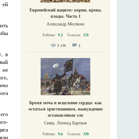
 ей
Европейский нацизм: корни, крона,
плоды. Часть 1
Александр Мосякин
ить
обы
Рейтинг:
9.2
Голосов:
131
3 139
2
, в
мый
 не
ого,
 это
Бога
Бремя меча и исцеление сердца: как
остаться христианином, вынужденно
 его
останавливая зло
ого-
Свящ. Леонид Бартков
яга
Рейтинг:
9.6
Голосов:
330
няли