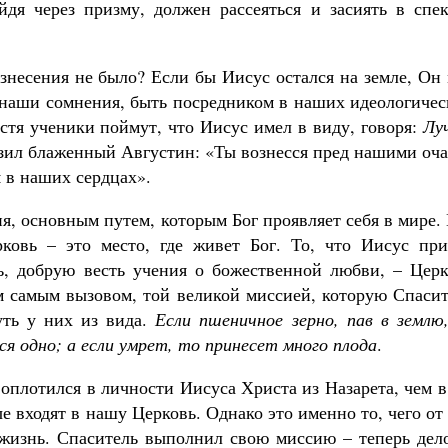
йдя через призму, должен рассеяться и засиять в спек
знесения не было? Если бы Иисус остался на земле, Он
 наши сомнения, быть посредником в наших идеологичес
стя ученики поймут, что Иисус имел в виду, говоря:
Лу
ил блаженный Августин: «Ты вознесся пред нашими оча
я в наших сердцах».
, основным путем, которым Бог проявляет себя в мире.
ковь – это место, где живет Бог. То, что Иисус при
ь, добрую весть учения о божественной любви, – Церк
ем самым вызовом, той великой миссией, которую Спаси
уть у них из вида.
Если пшеничное зерно, пав в землю
я одно; а если умрет, то принесет много плода
.
воплотился в личности Иисуса Христа из Назарета, чем в
е входят в нашу Церковь. Однако это именно то, чего от
ет жизнь. Спаситель выполнил свою миссию – теперь дел