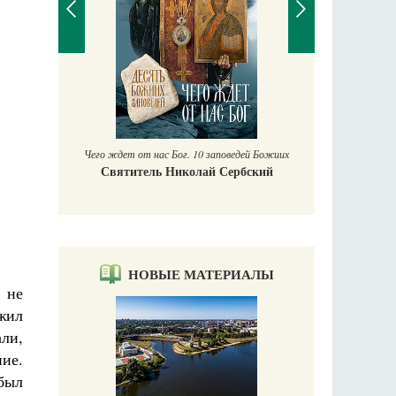
П
Е
аучись у
Чего ждет от нас Бог. 10 заповедей Божиих
Святитель Николай Сербский
НОВЫЕ МАТЕРИАЛЫ
 не
жил
али,
ние.
был