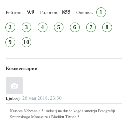
9.9
855
1
Рейтинг:
Голосов:
Оценка:
2
3
4
5
6
7
8
9
10
Комментарии
26 мая 2018, 23:30
Ljubovj
Krasota Nebesnaja!!! radostj na dushe kogda smotrju Fotografiji
Sretenskogo Monastira i Bladiku Tixona!!!