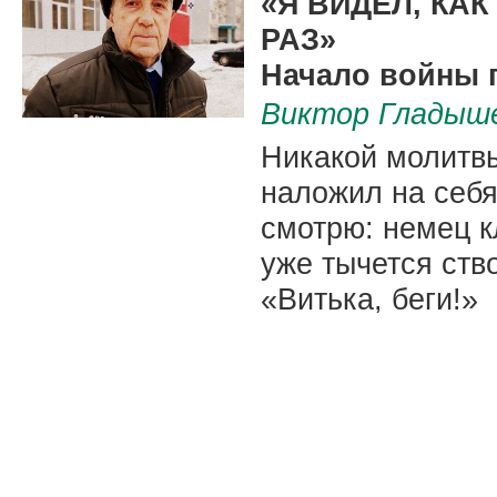
«Я ВИДЕЛ, КА
РАЗ»
Начало войны 
Виктор Гладыш
Никакой молитвы
наложил на себя
смотрю: немец к
уже тычется ств
«Витька, беги!»