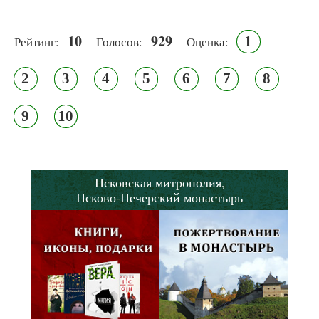
10
929
1
Рейтинг:
Голосов:
Оценка:
2
3
4
5
6
7
8
9
10
Псковская митрополия,
Псково-Печерский монастырь