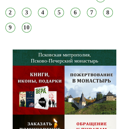
2
3
4
5
6
7
8
9
10
Псковская митрополия,
Псково-Печерский монастырь