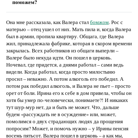
поможем?
Она мне рассказала, как Валера стал
бомжом
. Рос с
матерью – отец ушел от них. Мать пила и, когда Валера
был в армии, пропила квартиру. Общага, где Валера
жил, принадлежала фабрике, которая в скором времени
закрылась. Всех работников из общаги выперли –
Валере было некуда идти. Он пошел в церковь.
Ночевал, где придется, а днями работал – сами ведь
видели. Когда работал, когда просто милостыню
просил – неважно. А потом алкоголь его победил. А
потом рак победил алкоголь, и Валера не пьет – просто
орет от боли. Ирина его к себе в дом привела, чтобы он
хотя бы умер по-человечески, понимаете?! И никаких
тут шур-мур нет, да и быть не может. Что, дальше
будем «рассуждать не в осуждение» или, может,
помолимся о двух страдающих людях да прощения
попросим? Может, и помочь нужно – у Ирины пенсия
восемь пятьсот. Валера пошел в церковь – а как мы,