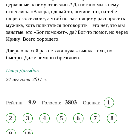
церковные, к нему отнеслись? Да погано мы к нему
отнеслись: «Валера, сделай то, почини это, на тебе
пюре с сосиской», а чтоб по-настоящему расспросить
мужика, хоть попытаться поговорить – это нет, это мы
занятые, это «Бог поможет», да? Бог-то помог, но через
Ирину. Всего хорошего.
Дверью на сей раз не хлопнула – вышла тихо, но
быстро. Даже немного брезгливо.
Петр Давыдов
24 августа 2017 г.
9.9
3803
1
Рейтинг:
Голосов:
Оценка:
2
3
4
5
6
7
8
9
10