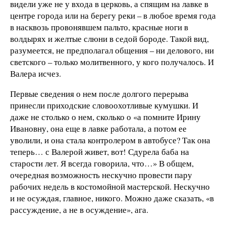
видели уже не у входа в церковь, а спящим на лавке в
центре города или на берегу реки – в любое время года
в насквозь провонявшем пальто, красные ноги в
волдырях и желтые слюни в седой бороде. Такой вид,
разумеется, не предполагал общения – ни делового, ни
светского – только молитвенного, у кого получалось. И
Валера исчез.
Первые сведения о нем после долгого перерыва
принесли приходские словоохотливые кумушки. И
даже не столько о нем, сколько о «а помните Ирину
Ивановну, она еще в лавке работала, а потом ее
уволили, и она стала контролером в автобусе? Так она
теперь… с Валерой живет, вот! Сдурела баба на
старости лет. Я всегда говорила, что…» В общем,
очередная возможность нескучно провести пару
рабочих недель в костомойной мастерской. Нескучно
и не осуждая, главное, никого. Можно даже сказать, «в
рассуждение, а не в осуждение», ага.