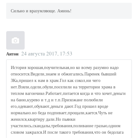
Сильно и вразумляюще. Аминь!
24 августа 2017, 17:53
Антон
История хорошая,поучительная,но ко всему разумно надо
относится.Видели,знаем и обжигались.Паренек бывший
ЗКа,пришел к нам в храм.Гол как сокол,ни чего
нет.Взяли,одели,обули,поселили на территории храма в
теплом вагончике.Работает,питается когда и что хочет,деньги
на баню,курево и т.д и т.п.Прихожане полюбили
его,одевают,обувают,деньги дают.Год прошел вроде
нормально.но беда подпивает,прощали,кается.Чуть не
женился,квартиру дали.Но пьянки
участились,скандалы,требования,поливание гразью,одним
словом зажрался.И после такого требования,что он бедолага