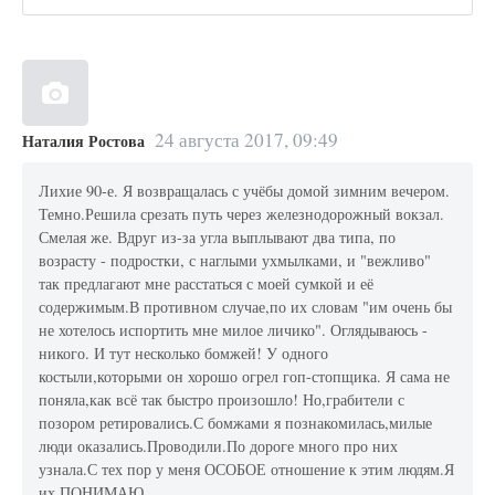
24 августа 2017, 09:49
Наталия Ростова
Лихие 90-е. Я возвращалась с учёбы домой зимним вечером.
Темно.Решила срезать путь через железнодорожный вокзал.
Смелая же. Вдруг из-за угла выплывают два типа, по
возрасту - подростки, с наглыми ухмылками, и "вежливо"
так предлагают мне расстаться с моей сумкой и её
содержимым.В противном случае,по их словам "им очень бы
не хотелось испортить мне милое личико". Оглядываюсь -
никого. И тут несколько бомжей! У одного
костыли,которыми он хорошо огрел гоп-стопщика. Я сама не
поняла,как всё так быстро произошло! Но,грабители с
позором ретировались.С бомжами я познакомилась,милые
люди оказались.Проводили.По дороге много про них
узнала.С тех пор у меня ОСОБОЕ отношение к этим людям.Я
их ПОНИМАЮ..