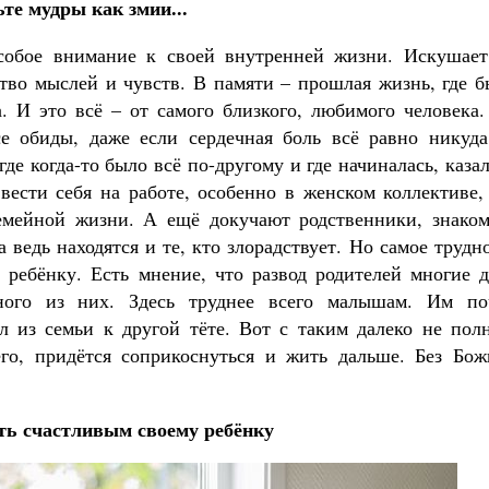
ьте мудры как змии...
особое внимание к своей внутренней жизни. Искушает
ство мыслей и чувств. В памяти – прошлая жизнь, где 
а. И это всё – от самого близкого, любимого человека
е обиды, даже если сердечная боль всё равно никуда
где когда-то было всё по-другому и где начиналась, каза
вести себя на работе, особенно в женском коллективе,
емейной жизни. А ещё докучают родственники, знаком
а ведь находятся и те, кто злорадствует. Но самое трудн
 ребёнку. Есть мнение, что развод родителей многие д
ного из них. Здесь труднее всего малышам. Им по
л из семьи к другой тёте. Вот с таким далеко не пол
его, придётся соприкоснуться и жить дальше. Без Бож
ть счастливым своему ребёнку