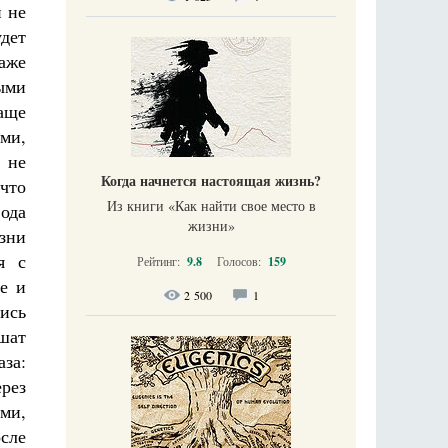
 не
дет
даже
ыми
аще
ами,
 не
Когда начнется настоящая жизнь?
что
Из книги «Как найти свое место в
ода
жизни​»
зни
я с
Рейтинг:
9.8
Голосов:
159
е и
2 500
1
ись
ешат
за:
ерез
ами,
осле