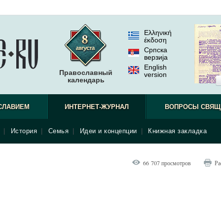
Ελληνική
έκδοση
Српска
верзиjа
English
Православный
version
календарь
СЛАВИЕМ
ИНТЕРНЕТ-ЖУРНАЛ
ВОПРОСЫ СВЯЩ
|
История
|
Семья
|
Идеи и концепции
|
Книжная закладка
66 707 просмотров
Ра