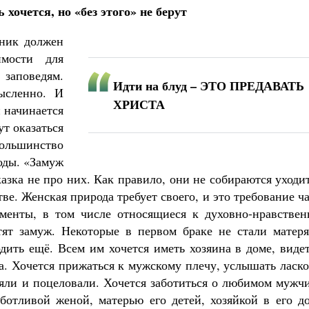
 хочется, но «без этого» не берут
нник должен
имости для
заповедям.
Идти на блуд – ЭТО ПРЕДАВАТЬ
ысленно. И
ХРИСТА
 начинается
т оказаться
ольшинство
оды. «Замуж
казка не про них. Как правило, они не собираются уходи
ве. Женская природа требует своего, и это требование ч
ументы, в том числе относящиеся к духовно-нравствен
ят замуж. Некоторые в первом браке не стали матеря
одить ещё. Всем им хочется иметь хозяина в доме, виде
а. Хочется прижаться к мужскому плечу, услышать ласк
няли и поцеловали. Хочется заботиться о любимом мужч
ботливой женой, матерью его детей, хозяйкой в его до