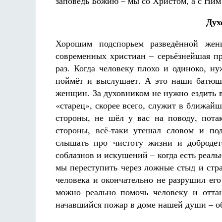
заповедь Божию – мы со Христом, а с Ним
Дух
Хорошим подспорьем разведённой жен
современных христиан – серьёзнейшая п
раз. Когда человеку плохо и одиноко, ну
поймёт и выслушает. А это наши батюшк
женщин. За духовником не нужно ездить 
«старец», скорее всего, служит в ближай
стороны, не шёл у вас на поводу, пота
стороны, всё-таки утешал словом и по
слышать про чистоту жизни и добродет
соблазнов и искушений – когда есть реаль
мы переступить через ложные стыд и стра
человека и окончательно не разрушил его
можно реально помочь человеку и отта
начавшийся пожар в доме нашей души – об