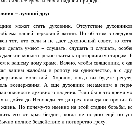
 мы сильнее греха и своей падшей природы.
овник – лучший друг
щине может стать духовник. Отсутствие духовнико
роблема нашей церковной жизни. Но об этом в следую
жен тот, кто если и не даст духоносный совет, то хот
и делать умеют – слушать, слушать и слушать, особе
в далёкие монастырские скиты к прозорливым старцам. 
шем к вашему дому храме. Важно, чтобы священник, с о
кая вашим жалобам и ропоту на одиночество, а с дру
ддерживал молитвой. Хорошо, когда вы будете регуля
ель воздержания. А ещё духовник незаменим в пери
ная опасность духовного падения. Если бы в это время м
х и дойти до Исповеди, тогда грех никогда не проник 
 жизнь. Но почему-то именно на этой стадии борьбы, к
щить его от края бездны, когда не поздно ещё потуш
ычно полное бездействие и потворство греху.