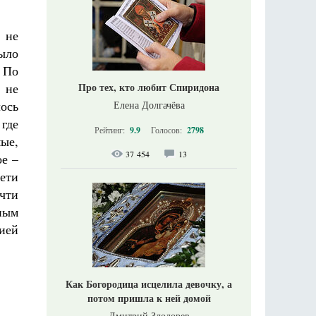
 не
было
. По
Про тех, кто любит Спиридона
 не
лось
Елена Долгачёва
 где
Рейтинг:
9.9
Голосов:
2798
ые,
37 454
13
ое –
ети
чти
ным
ией
Как Богородица исцелила девочку, а
потом пришла к ней домой
Дмитрий Злодорев