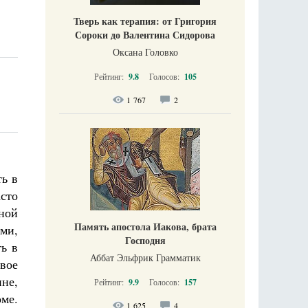
Тверь как терапия: от Григория
Сороки до Валентина Сидорова
Оксана Головко
Рейтинг:
9.8
Голосов:
105
1 767
2
ть в
асто
ной
Память апостола Иакова, брата
ми,
Господня
ть в
Аббат Эльфрик Грамматик
овое
ине,
Рейтинг:
9.9
Голосов:
157
ме.
1 625
4