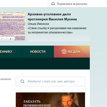
Подписаться на рассылку
Архивно-уголовное дело
протоиерея Василия Мухина
Ольга Ижогина
«Свою ссылку я расцениваю как наказание
за непринятие обновленчества».
ЕННИКУ
НОВОСТИ
МЕДИА
спечатать