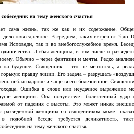
собеседник на тему женского счастья
ает сама жизнь, так же как и их содержание. Обще
дело повседневное. В среднем, таких встреч от 5 до 1
Великомученик Георгий Победоносец. Н
емя Исповеди, так и во внебогослужебное время. Бесед
святого
Роман Котов
одиночества. Любая женщина, в том числе и разведённ
Как найти своё место в жизни
своему. Обычно – через фантазии и мечты. Редко анализ
Кирилл Мурышев
 на будущее. Священник – это не мечтатель, а реали
 горькую правду жизни. Его задача – разрушать «возду
очень неблагодарное и чаще всего болезненное. Священн
тоходца. Ошибка в слове или неудачное выражение мо
душе женщины. Она почувствует болезненный удар 
равмой от падения с высоты. Это может никак внешне
ор разведенной женщины со священником может оказат
в подобной беседе требуется деликатность, так
собеседник на тему женского счастья.