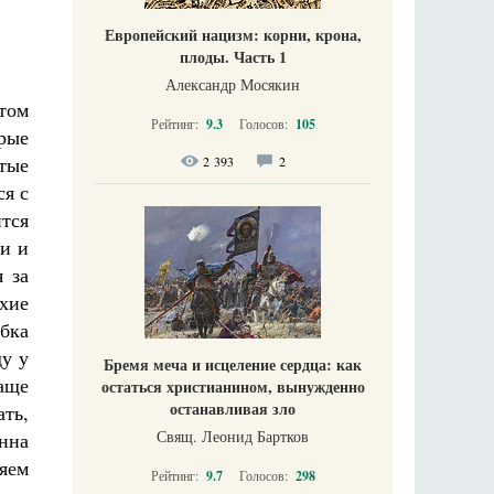
Европейский нацизм: корни, крона,
плоды. Часть 1
Александр Мосякин
этом
Рейтинг:
9.3
Голосов:
105
рые
тые
2 393
2
ся с
ится
и и
я за
хие
бка
ду у
Бремя меча и исцеление сердца: как
аще
остаться христианином, вынужденно
останавливая зло
ать,
Свящ. Леонид Бартков
нна
няем
Рейтинг:
9.7
Голосов:
298