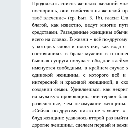
Продолжать список женских желаний мож
поспоришь, они свойственны женской п
твоё влечение» (ср. Быт. 3, 16), гласит С
благой, как известно, ведут многие пу
средствами. Разведенные женщины обычно
всего на словах. В жизни – всё по-другом
у которых слова и поступки, как вода с
состоявшихся в браке мужчин в отношен
бывшая супруга получает обидное клеймо
именуется свободным, в крайнем случае 
одинокой женщины, с которого всё и 
интересной и красивой женщиной, в ско
создании семьи. Удивляешься, как некр
на мужскую провокацию, они теряют благо
разведенные, чем незамужние женщины.
«Сейчас по-другому никто не захочет...»
блуд женщине удавалось второй раз выйти 
дорогие женщины, сделаем первый и важн