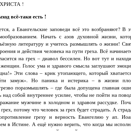
 ХРИСТА !
ход всё-таки есть !
ется, а Евангельские заповеди всё это возбраняют? В 
мообразованием. Начать с азов духовной жизни, кото
рьёзную литературу и учитесь размышлять о жизни! Свя
роения и действия человека на пути греха. Всё начинает
ласится на грех – диавол бессилен. Но вот тут и наход
 женщин. Голос ума и здравого смысла заглушают эмоци
одна!» Эти слова – крик утопающего, который хватаетс
ти замуж». Но паника и истерика – в жизни пло
трезво поразмышлять – где была допущена главная оши
ь над собой внутреннее усилие, чтобы не пойти на пово
дражание мужчине в холодном и здравом рассудке. Поч
грех, потому что человек за грех будет страдать. А страд
сопротивление греху и верность Евангелию у ап. Иоа
ием в Истине. А ещё нужно верить, что когда мы испол