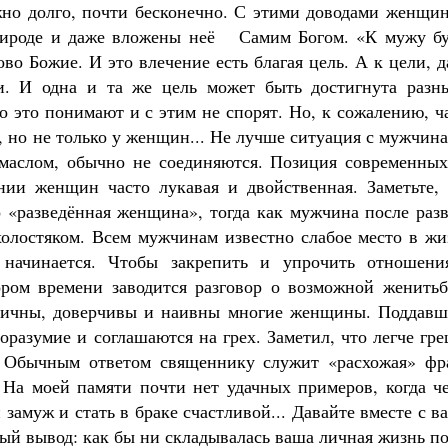
но долго, почти бесконечно. С этими доводами женщин
рироде и даже вложены неё Самим Богом. «К мужу бу
лово Божие. И это влечение есть благая цель. А к цели, 
ти. И одна и та же цель может быть достигнута разн
 это понимают и с этим не спорят. Но, к сожалению, ч
у, но не только у женщин... Не лучше ситуация с мужчин
 маслом, обычно не соединяются. Позиция современных
ии женщин часто лукавая и двойственная. Заметьте, 
 «разведённая женщина», тогда как мужчина после разв
холостяком. Всем мужчинам известно слабое место в жи
начинается. Чтобы закрепить и упрочить отношени
ром времени заводится разговор о возможной женитьб
итичны, доверчивы и наивны многие женщины. Поддавш
разумие и соглашаются на грех. Заметил, что легче гр
 Обычным ответом священнику служит «расхожая» фра
. На моей памяти почти нет удачных примеров, когда ч
замуж и стать в браке счастливой... Давайте вместе с в
ый вывод: как бы ни складывалась ваша личная жизнь п