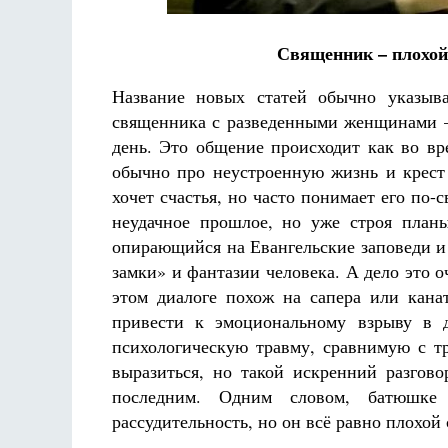
Священник – плохой 
Название новых статей обычно указыв
священника с разведенными женщинами – 
день. Это общение происходит как во вр
Разлуки не будет
обычно про неустроенную жизнь и крест 
Фредерика де Грааф
хочет счастья, но часто понимает его по-
неудачное прошлое, но уже строя планы
опирающийся на Евангельские заповеди и
замки» и фантазии человека. А дело это 
этом диалоге похож на сапера или кана
привести к эмоциональному взрыву в 
психологическую травму, сравнимую с т
выразиться, но такой искренний разгов
последним. Одним словом, батюшке 
рассудительность, но он всё равно плохой 