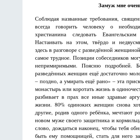
Замуж мне очень
Соблюдая названные требования, свяще
всегда говорить человеку о необход
христианина следовать Евангельским 
Настаивать на этом, твёрдо и недвусм
здесь в разговоре с разведённой женщиной
самое трудное. Позиции собеседников могу
непримиримыми. Поясню подробней. Б
разведённых женщин ещё достаточно мол
– поздно, а умирать ещё рано» – эта прис
монастырь или коротать жизнь в одиночест
разбивает в прах все иные здравые арг
жизни. 80% одиноких женщин снова хот
другие, родив одного ребёнка, мечтают р
новом муже своего защитника и кормильц
слово, дождаться наконец, чтобы тебя об
быть ему помощницей, стать для него за