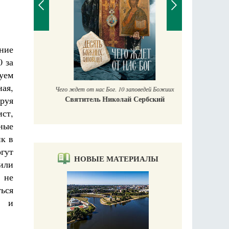
ние
П
Е
0 за
аучись у
уем
ая,
Чего ждет от нас Бог. 10 заповедей Божиих
Святитель Николай Сербский
ируя
ст,
шные
ик в
гут
НОВЫЕ МАТЕРИАЛЫ
или
 не
ься
т и