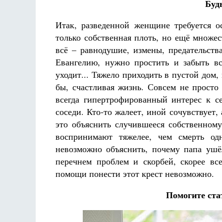
Буд
Итак, разведенной женщине требуется 
только собственная плоть, но ещё множе
всё – равнодушие, измены, предательств
Евангелию, нужно простить и забыть вс
уходит... Тяжело приходить в пустой дом, 
бы, счастливая жизнь. Совсем не просто 
всегда гипертрофированный интерес к с
соседи. Кто-то жалеет, иной сочувствует, 
это объяснить случившееся собственному
воспринимают тяжелее, чем смерть од
невозможно объяснить, почему папа ушё
перечнем проблем и скорбей, скорее вс
помощи понести этот крест невозможно.
Помогите ста