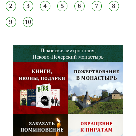
2
3
4
5
6
7
8
9
10
Псковская митрополия,
Псково-Печерский монастырь