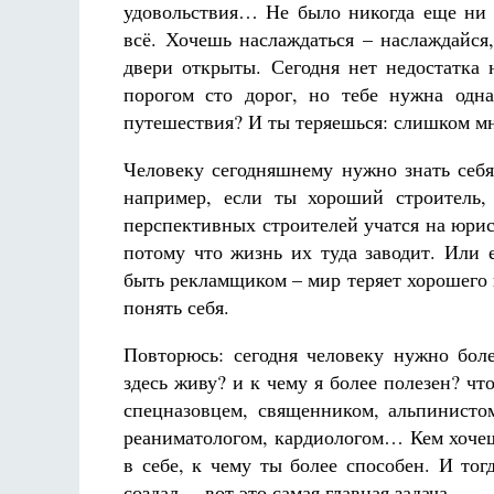
удовольствия… Не было никогда еще ни 
всё. Хочешь наслаждаться – наслаждайся
двери открыты. Сегодня нет недостатка 
порогом сто дорог, но тебе нужна одна
путешествия? И ты теряешься: слишком мн
Человеку сегодняшнему нужно знать себя
например, если ты хороший строитель
перспективных строителей учатся на юрис
потому что жизнь их туда заводит. Или 
быть рекламщиком – мир теряет хорошего 
понять себя.
Повторюсь: сегодня человеку нужно боле
здесь живу? и к чему я более полезен? ч
спецназовцем, священником, альпинисто
реаниматологом, кардиологом… Кем хочеш
в себе, к чему ты более способен. И тог
создал, – вот это самая главная задача.