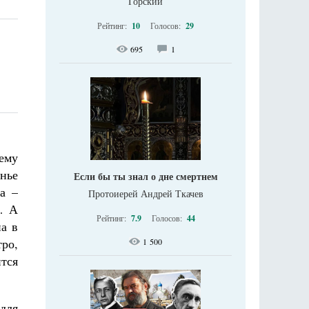
Горский
Рейтинг:
10
Голосов:
29
695
1
ему
нье
Если бы ты знал о дне смертнем
а –
Протоиерей Андрей Ткачев
… А
Рейтинг:
7.9
Голосов:
44
на в
ро,
1 500
ится
 для