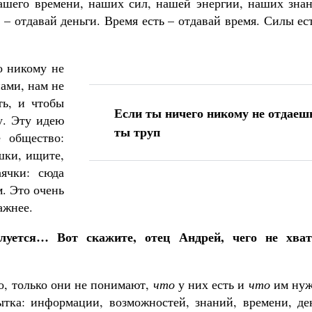
ашего времени, наших сил, нашей энергии, наших знан
 – отдавай деньги. Время есть – отдавай время. Силы ес
о никому не
пами, нам не
ь, и чтобы
Если ты ничего никому не отдаеш
у. Эту идею
ты труп
е общество:
ушки, ищите,
аячки: сюда
. Это очень
ажнее.
уется… Вот скажите, отец Андрей, чего не хват
го, только они не понимают,
что
у них есть и
что
им нуж
тка: информации, возможностей, знаний, времени, ден