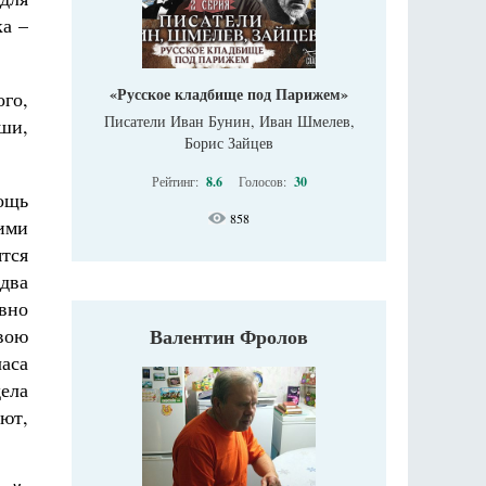
ка –
«Русское кладбище под Парижем»
го,
Писатели Иван Бунин, Иван Шмелев,
уши,
Борис Зайцев
Рейтинг:
8.6
Голосов:
30
мощь
858
тими
тся
 два
овно
Валентин Фролов
свою
часа
ела
ют,