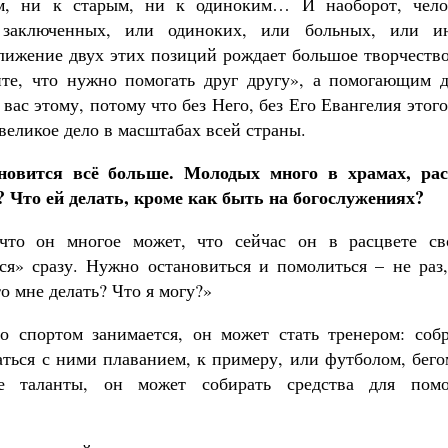
м, ни к старым, ни к одиноким… И наоборот, чело
я заключенных, или одиноких, или больных, или и
лижение двух этих позиций рождает большое творчество
те, что нужно помогать друг другу», а помогающим д
вас этому, потому что без Него, без Его Евангелия этог
великое дело в масштабах всей страны.
новится всё больше. Молодых много в храмах, рас
 Что ей делать, кроме как быть на богослужениях?
что он многое может, что сейчас он в расцвете св
ся» сразу. Нужно остановиться и помолиться – не раз,
о мне делать? Что я могу?»
о спортом занимается, он может стать тренером: собр
маться с ними плаванием, к примеру, или футболом, бе
е таланты, он может собирать средства для пом