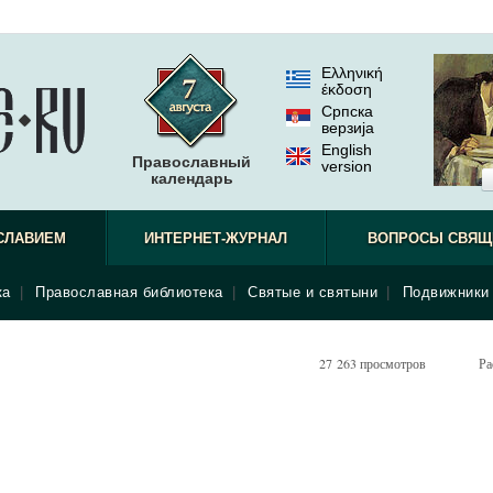
Ελληνική
έκδοση
Српска
верзиjа
English
Православный
version
календарь
СЛАВИЕМ
ИНТЕРНЕТ-ЖУРНАЛ
ВОПРОСЫ СВЯЩ
ка
|
Православная библиотека
|
Святые и святыни
|
Подвижники 
27 263 просмотров
Ра