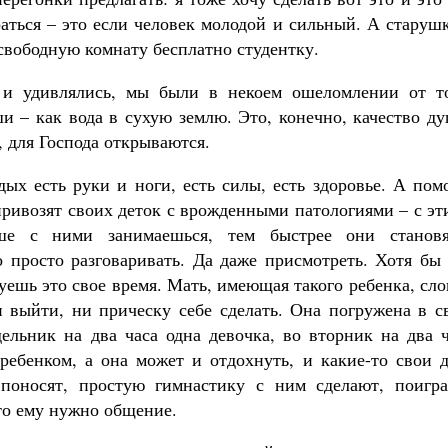
аться – это если человек молодой и сильный. А старуш
 свободную комнату бесплатно студентку.
 и удивлялись, мы были в некоем ошеломлении от то
ши – как вода в сухую землю. Это, конечно, качество д
, для Господа открываются.
дых есть руки и ноги, есть силы, есть здоровье. А по
привозят своих деток с врожденными патологиями – с э
ше с ними занимаешься, тем быстрее они становя
о просто разговаривать. Да даже присмотреть. Хотя бы
уешь это свое время. Мать, имеющая такого ребенка, сл
ин выйти, ни прическу себе сделать. Она погружена в 
дельник на два часа одна девочка, во вторник на два 
ребенком, а она может и отдохнуть, и какие-то свои д
 поносят, простую гимнастику с ним сделают, поигра
то ему нужно общение.