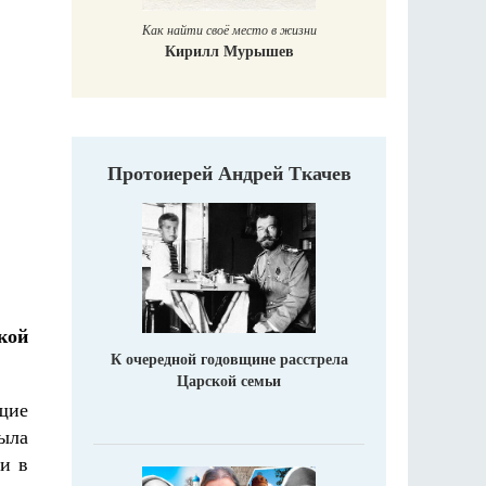
Как найти своё место в жизни
Кирилл Мурышев
Протоиерей Андрей Ткачев
кой
К очередной годовщине расстрела
Царской семьи
щие
была
ни в