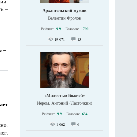
ий.
ть –
Архангельский мужик
Валентин Фролов
Рейтинг:
9.9
Голосов:
1790
19 071
15
ь –
«Милостью Божией»
ает
Иером. Антоний (Ласточкин)
Рейтинг:
9.9
Голосов:
634
но.
1 062
6
ег,