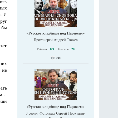
век
ных
. И
руг
о бы
«Русское кладбище под Парижем»
Протоиерей Андрей Ткачев
тет
Рейтинг:
8.9
Голосов:
20
999
оих
 не
ать
гом…
ощи
«Русское кладбище под Парижем»
3 серия. Фотограф Сергей Прокудин-