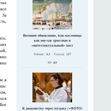
тке
 все
 За
ть,
Весеннее обновление, или масленица
то,
как ноу-хау христиан и
ших
«интеллектуальный» пост
кой,
Рейтинг:
6.3
Голосов:
117
жно
ужно
185
м я
ешь:
ом,
ься
 Бог
К диаконству через музыку (+ФОТО)