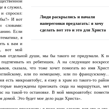
щественной
де я служил,
 и спросил:
Люди раскрылись и начали
жбы?» И вот
наперегонки предлагать: я хочу
и словами:
сделать вот это и это для Христа
ванию. Если
тематике, я
ить к вам и
е, вот мой
рыв отдельной души, мы бы такого не придумали. К н
 подтягивать их ребятишек. А на следующее воскресе
ыков, сказала, что тоже хочет помогать во имя Христ
 английскому, или по немецкому, или по французскому
я есть микроавтобус, я езжу в храм из такого-то райо
которые вынуждены приезжать сюда на маршрутках, мет
вас на такой-то остановке. В мой микроавтобус помест
ом домой. Это будет мое дело ради Христа».
регонки предлагать: я тоже хочу сделать вот это и это