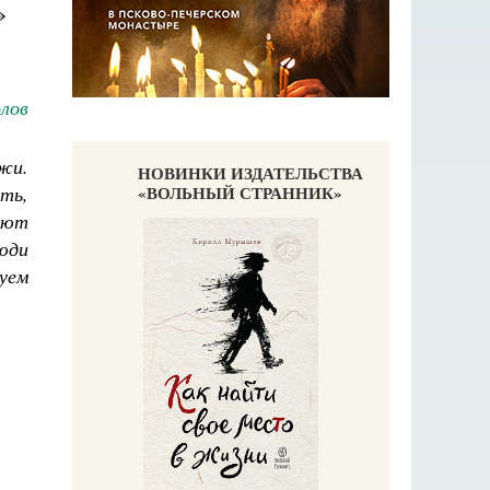
»
лов
жи.
НОВИНКИ ИЗДАТЕЛЬСТВА
ть,
«ВОЛЬНЫЙ СТРАННИК»
ают
юди
дуем
Великомучени