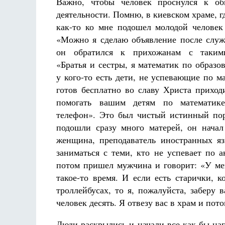
Важно, чтобы человек проснулся к об
деятельности. Помню, в киевском храме, г
как-то ко мне подошел молодой человек
«Можно я сделаю объявление после слу
он обратился к прихожанам с таким
«Братья и сестры, я математик по образо
у кого-то есть дети, не успевающие по ма
готов бесплатно во славу Христа приход
помогать вашим детям по математик
телефон». Это был чистый истинный по
подошли сразу много матерей, он начал
женщина, преподаватель иностранных яз
заниматься с теми, кто не успевает по
потом пришел мужчина и говорит: «У мен
такое-то время. И если есть старички, 
троллейбусах, то я, пожалуйста, заберу 
человек десять. Я отвезу вас в храм и пот
Люди раскрылись и начали все как бы напе