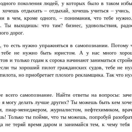
одного поколения людей, у которых было в таком избы
, хочешь отдыхать – отдыхай, хочешь учиться – учись,
ни в чем, кроме одного, – понимания, что тебе нужно.
. Ты выходишь: что там? бизнес, удовольствия, радос
ого дорог.
, то есть нужно упражняться в самопознании. Потому ч
, тебе не нужно быть юристом. А у нас много хоро
тов и только годам к сорока начинают заниматься строй
если ты хороший пилот гражданских судов, тебе не ну
пилота, но приобретает плохого рекламщика. Так что н
е всего самопознание. Найти ответы на вопросы: заче
то я могу делать лучше других? Ты можешь быть кем хоч
м, пиар-менеджером, журналистом, нефтехимиком, врач
ь! Только ты пойми, что ты можешь, попробуй разобрат
да не теряй время даром и занимайся тем, к чему тебя