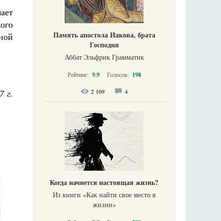
ает
ого
Память апостола Иакова, брата
ной
Господня
Аббат Эльфрик Грамматик
Рейтинг:
9.9
Голосов:
198
7 г.
2 169
4
Когда начнется настоящая жизнь?
Из книги «Как найти свое место в
жизни​»