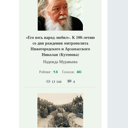
«Его весь народ любил». К 100-летию
со дня рождения митрополита
Нижегородского и Арзамасского
Николая (Кутепова)
Надежда Муравьева
Рейтинг:
9.8
Голосов:
481
13 144
4