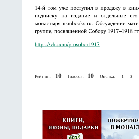
14-й том уже поступил в продажу в кни
подписку на издание и отдельные его
монастыря nsmbooks.ru. Обсуждение мат
группе, посвященной Собору 1917–1918 гг
https://vk.com/prosobor1917
10
10
Рейтинг:
Голосов:
Оценка:
1
2
Псковская митроп