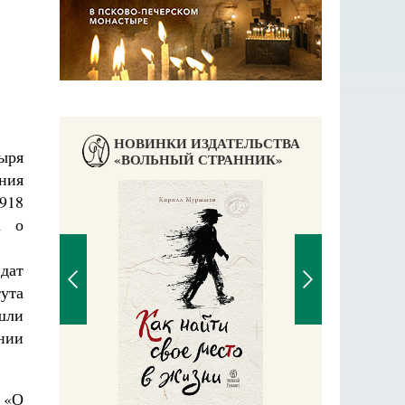
НОВИНКИ ИЗДАТЕЛЬСТВА
тыря
«ВОЛЬНЫЙ СТРАННИК»
ния
918
а о
дат
ута
шли
нии
Великомучени
 «О