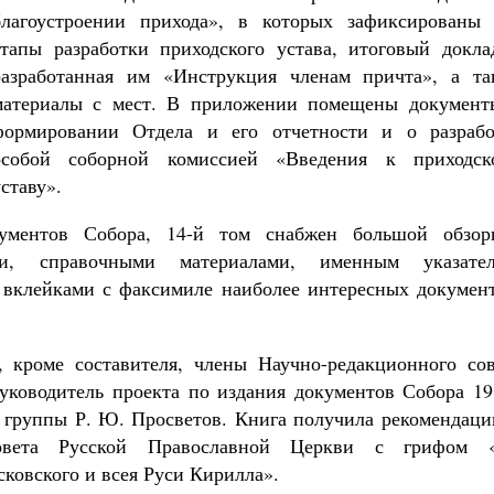
благоустроении прихода», в которых зафиксированы 
этапы разработки приходского устава, итоговый докла
разработанная им «Инструкция членам причта», а та
материалы с мест. В приложении помещены документ
формировании Отдела и его отчетности и о разрабо
особой соборной комиссией «Введения к приходск
ставу».
ментов Собора, 14-й том снабжен большой обзор
ми, справочными материалами, именным указател
вклейками с факсимиле наиболее интересных документ
, кроме составителя, члены Научно-редакционного сов
уководитель проекта по издания документов Собора 19
й группы Р. Ю. Просветов. Книга получила рекомендаци
совета Русской Православной Церкви с грифом 
ковского и всея Руси Кирилла».