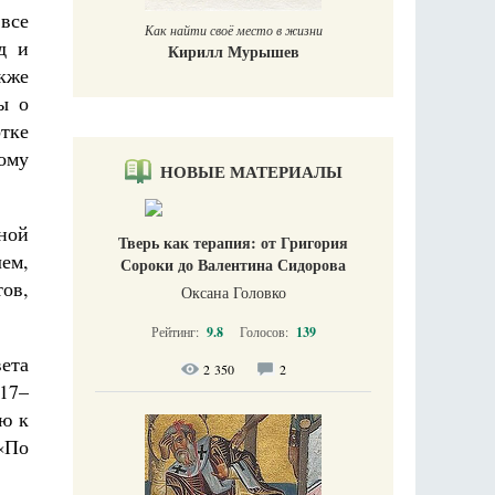
все
Как найти своё место в жизни
д и
Кирилл Мурышев
кже
ы о
тке
ому
НОВЫЕ МАТЕРИАЛЫ
ной
Тверь как терапия: от Григория
ем,
Сороки до Валентина Сидорова
ов,
Оксана Головко
Рейтинг:
9.8
Голосов:
139
ета
2 350
2
17–
ю к
«По