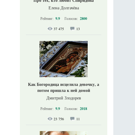
Про тех, кто любит Спиридона
Елена Долгачёва
Рейтинг:
9.9
Голосов:
2800
37 475
13
Как Богородица исцелила девочку, а
потом пришла к ней домой
Дмитрий Злодорев
Рейтинг:
9.9
Голосов:
2018
23 756
11