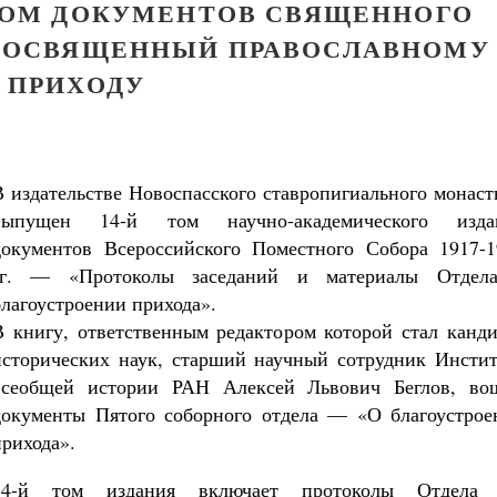
 ТОМ ДОКУМЕНТОВ СВЯЩЕННОГО
., ПОСВЯЩЕННЫЙ ПРАВОСЛАВНОМУ
ПРИХОДУ
В издательстве Новоспасского ставропигиального монас
выпущен 14-й том научно-академического изда
документов Всероссийского Поместного Собора 1917-1
гг. — «Протоколы заседаний и материалы Отдел
благоустроении прихода».
В книгу, ответственным редактором которой стал канди
исторических наук, старший научный сотрудник Инстит
всеобщей истории РАН Алексей Львович Беглов, во
документы Пятого соборного отдела — «О благоустрое
прихода».
14-й том издания включает протоколы Отдела