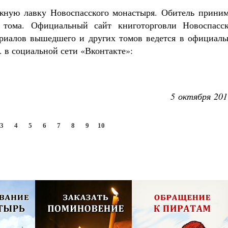
жную лавку Новоспасского монастыря. Обитель приним
 тома. Официальный сайт книготорговли Новоспасск
ериалов вышедшего и других томов ведется в официаль
. в социальной сети «Вконтакте»:
5 октября 201
3
4
5
6
7
8
9
10
олия,
Псково-Печерский монастырь