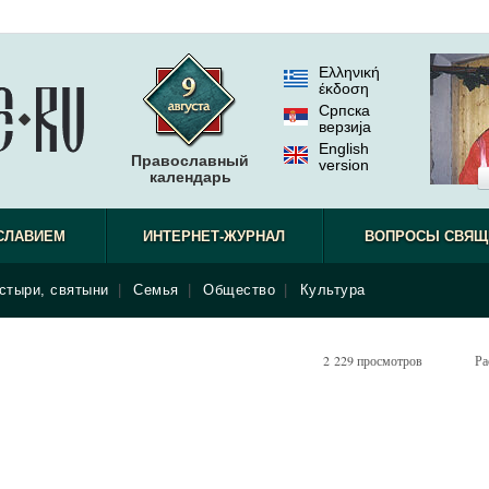
Ελληνική
έκδοση
Српска
верзиjа
English
Православный
version
календарь
СЛАВИЕМ
ИНТЕРНЕТ-ЖУРНАЛ
ВОПРОСЫ СВЯЩ
стыри, святыни
|
Семья
|
Общество
|
Культура
2 229 просмотров
Ра