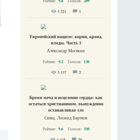
Рейтинг:
9.8
Голосов:
209
3 221
1
Европейский нацизм: корни, крона,
плоды. Часть 1
Александр Мосякин
Рейтинг:
9.2
Голосов:
130
3 137
2
Бремя меча и исцеление сердца: как
остаться христианином, вынужденно
останавливая зло
Свящ. Леонид Бартков
Рейтинг:
9.6
Голосов:
330
4 418
29