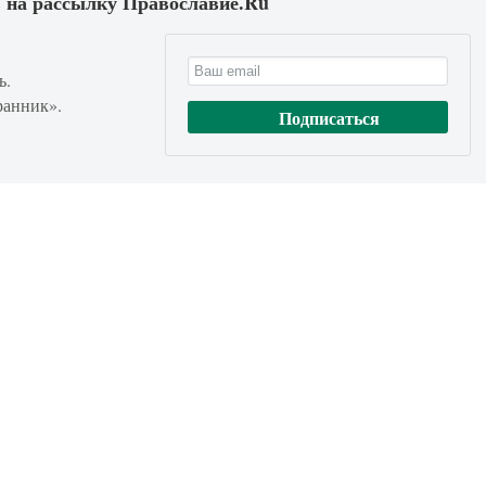
 на рассылку Православие.Ru
ь.
ранник».