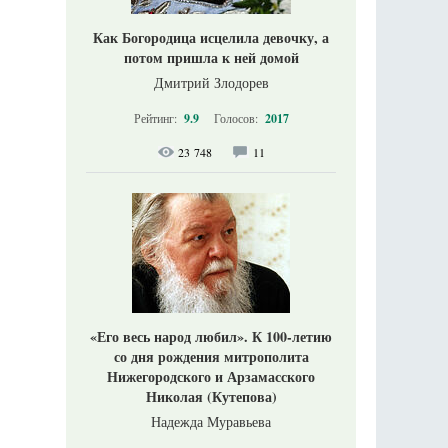
Как Богородица исцелила девочку, а
потом пришла к ней домой
Дмитрий Злодорев
Рейтинг:
9.9
Голосов:
2017
23 748
11
«Его весь народ любил». К 100-летию
со дня рождения митрополита
Нижегородского и Арзамасского
Николая (Кутепова)
Надежда Муравьева