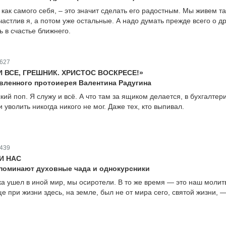
как самого себя, – это значит сделать его радостным. Мы живем та
частлив я, а потом уже остальные. А надо думать прежде всего о д
ь в счастье ближнего.
627
 И ВСЕ, ГРЕШНИК. ХРИСТОС ВОСКРЕСЕ!»
вленного протоиерея Валентина Радугина
ий поп. Я служу и всё. А что там за ящиком делается, в бухгалтери
и уволить никогда никого не мог. Даже тех, кто выпивал.
439
И НАС
поминают духовные чада и однокурсники
ка ушел в иной мир, мы осиротели. В то же время — это наш молит
 при жизни здесь, на земле, был не от мира сего, святой жизни, —