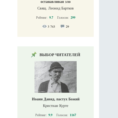
останавливая зло
Свящ. Леонид Бартков
Рейтинг:
9.7
Голосов:
299
3 743
29
ВЫБОР ЧИТАТЕЛЕЙ
Иоанн Давид, пастух Божий
Кристиан Курте
Рейтинг:
9.9
Голосов:
1167