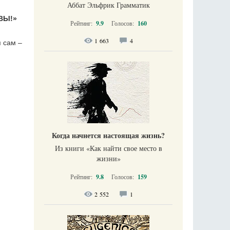
Аббат Эльфрик Грамматик
ВЫ!»
Рейтинг:
9.9
Голосов:
160
1 663
4
я сам –
Когда начнется настоящая жизнь?
Из книги «Как найти свое место в
жизни​»
Рейтинг:
9.8
Голосов:
159
2 552
1