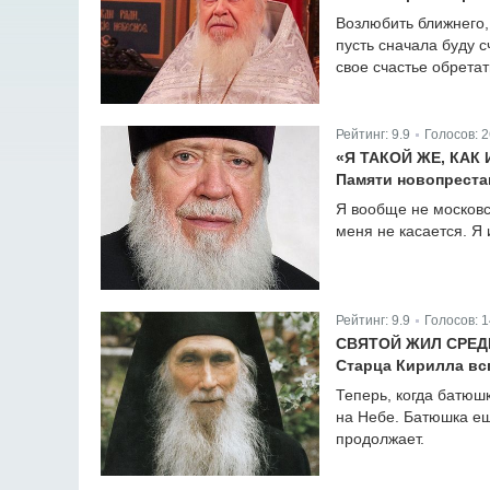
Возлюбить ближнего, 
пусть сначала буду с
свое счастье обретат
Рейтинг:
9.9
Голосов:
2
|
«Я ТАКОЙ ЖЕ, КАК
Памяти новопреста
Я вообще не московск
меня не касается. Я 
Рейтинг:
9.9
Голосов:
1
|
СВЯТОЙ ЖИЛ СРЕД
Старца Кирилла вс
Теперь, когда батюш
на Небе. Батюшка еще
продолжает.