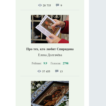
20 735
9
Про тех, кто любит Спиридона
Елена Долгачёва
Рейтинг:
9.9
Голосов:
2798
37 455
13