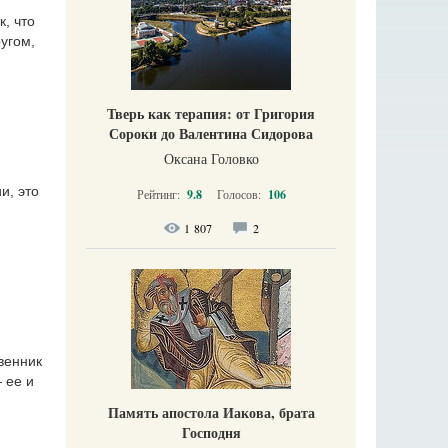
к, что
ругом,
Тверь как терапия: от Григория
Сороки до Валентина Сидорова
Оксана Головко
и, это
Рейтинг:
9.8
Голосов:
106
1 807
2
венник
 ее и
Память апостола Иакова, брата
Господня