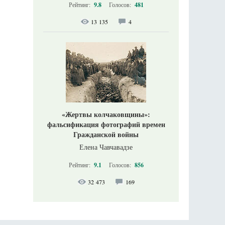
Рейтинг:
9.8
Голосов:
481
13 135
4
«Жертвы колчаковщины»:
фальсификация фотографий времен
Гражданской войны
Елена Чавчавадзе
Рейтинг:
9.1
Голосов:
856
32 473
169