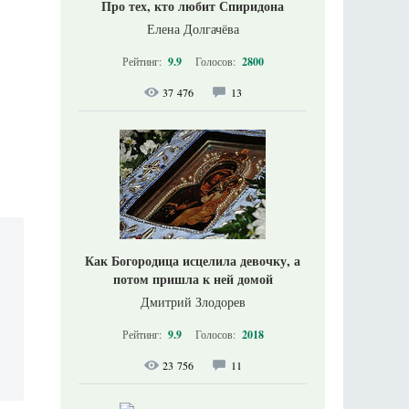
Про тех, кто любит Спиридона
Елена Долгачёва
Рейтинг:
9.9
Голосов:
2800
37 476
13
Как Богородица исцелила девочку, а
потом пришла к ней домой
Дмитрий Злодорев
Рейтинг:
9.9
Голосов:
2018
23 756
11