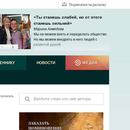
Подписаться на рассылку
«Ты станешь слабей, но от этого
станешь сильней»
Марина Ахмедова
Мы не можем взять и переделать общество.
Но мы можем внедрять в него людей с
развитой душой.
ЕННИКУ
НОВОСТИ
МЕДИА
спечатать