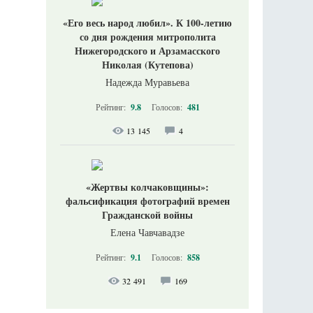
«Его весь народ любил». К 100-летию
со дня рождения митрополита
Нижегородского и Арзамасского
Николая (Кутепова)
Надежда Муравьева
Рейтинг:
9.8
Голосов:
481
13 145
4
«Жертвы колчаковщины»:
фальсификация фотографий времен
Гражданской войны
Елена Чавчавадзе
Рейтинг:
9.1
Голосов:
858
32 491
169