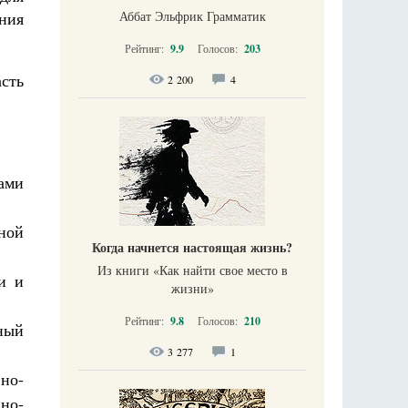
ния
Аббат Эльфрик Грамматик
Рейтинг:
9.9
Голосов:
203
асть
2 200
4
ами
ной
Когда начнется настоящая жизнь?
Из книги «Как найти свое место в
и и
жизни​»
Рейтинг:
9.8
Голосов:
210
ный
3 277
1
но-
но-