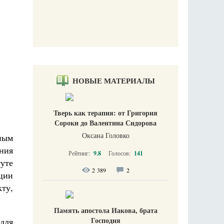
НОВЫЕ МАТЕРИАЛЫ
Тверь как терапия: от Григория
Сороки до Валентина Сидорова
Оксана Головко
ным
ения
Рейтинг:
9.8
Голосов:
141
уте
2 389
2
ции
ту,
Память апостола Иакова, брата
Господня
 для