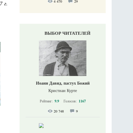
4 470
29
7 г.
ВЫБОР ЧИТАТЕЛЕЙ
Иоанн Давид, пастух Божий
Кристиан Курте
Рейтинг:
9.9
Голосов:
1167
20 748
9