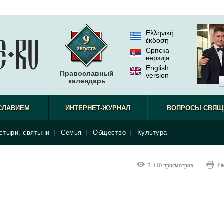
Ελληνική
έκδοση
Српска
верзиjа
English
Православный
version
календарь
СЛАВИЕМ
ИНТЕРНЕТ-ЖУРНАЛ
ВОПРОСЫ СВЯЩ
стыри, святыни
|
Семья
|
Общество
|
Культура
2 410 просмотров
Ра