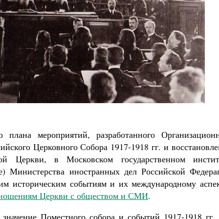
Роман Котов
Как найти своё место в жизни
Кирилл Мурышев
о плана мероприятий, разработанного Организацион
ийского Церковного Собора 1917-1918 гг. и восстановл
ой Церкви, в Московском государственном инстит
е) Министерства иностранных дел Российской Федера
тим историческим событиям и их международному аспек
тношениям Церкви с обществом и СМИ
.
т значение Поместного собора и событий 1917-1918 гг.