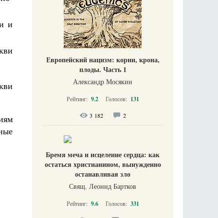
и и
кви
Европейский нацизм: корни, крона,
плоды. Часть 1
Александр Мосякин
кви
Рейтинг:
9.2
Голосов:
131
3 182
2
иям
ные
Бремя меча и исцеление сердца: как
остаться христианином, вынужденно
останавливая зло
Свящ. Леонид Бартков
Рейтинг:
9.6
Голосов:
331