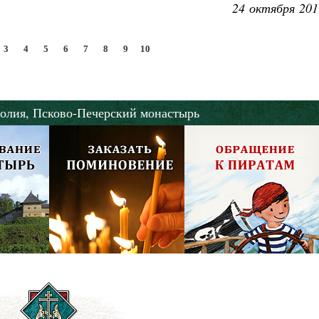
24 октября 201
3
4
5
6
7
8
9
10
олия,
Псково-Печерский монастырь