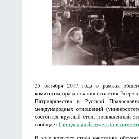
Разлуки не будет
Фредерика де Грааф
25 октября 2017 года в рамках общег
комитетом празднования столетия Всеросс
Патриаршества в Русской Православн
международных отношений (университет
состоится круглый стол, посвященный э
сообщает
Синодальный отдел по взаимоо
В ходе круглого стола участники обсудя