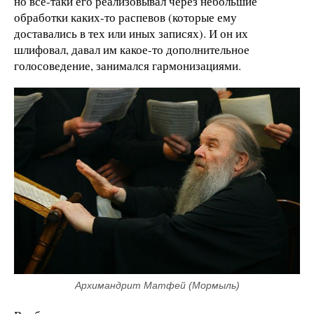
но все-таки его реализовывал через небольшие
обработки каких-то распевов (которые ему
доставались в тех или иных записях). И он их
шлифовал, давал им какое-то дополнительное
голосоведение, занимался гармонизациями.
Архимандрит Матфей (Мормыль)