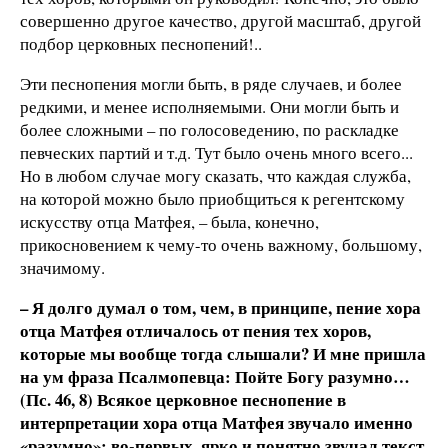
совершенно другое качество, другой масштаб, другой
подбор церковных песнопений!..
Эти песнопения могли быть, в ряде случаев, и более
редкими, и менее исполняемыми. Они могли быть и
более сложными – по голосоведению, по раскладке
певческих партий и т.д. Тут было очень много всего...
Но в любом случае могу сказать, что каждая служба,
на которой можно было приобщиться к регентскому
искусству отца Матфея, – была, конечно,
прикосновением к чему-то очень важному, большому,
значимому.
– Я долго думал о том, чем, в принципе, пение хора
отца Матфея отличалось от пения тех хоров,
которые мы вообще тогда слышали? И мне пришла
на ум фраза Псалмопевца: Пойте Богу разумно…
(Пс. 46, 8) Всякое церковное песнопение в
интерпретации хора отца Матфея звучало именно
«разумно»: во-первых, ярко и понятно звучал текст