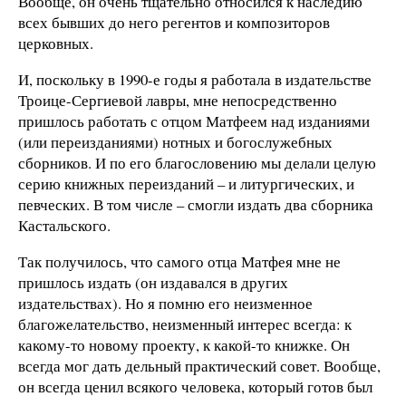
Вообще, он очень тщательно относился к наследию
всех бывших до него регентов и композиторов
церковных.
И, поскольку в 1990-е годы я работала в издательстве
Троице-Сергиевой лавры, мне непосредственно
пришлось работать с отцом Матфеем над изданиями
(или переизданиями) нотных и богослужебных
сборников. И по его благословению мы делали целую
серию книжных переизданий – и литургических, и
певческих. В том числе – смогли издать два сборника
Кастальского.
Так получилось, что самого отца Матфея мне не
пришлось издать (он издавался в других
издательствах). Но я помню его неизменное
благожелательство, неизменный интерес всегда: к
какому-то новому проекту, к какой-то книжке. Он
всегда мог дать дельный практический совет. Вообще,
он всегда ценил всякого человека, который готов был