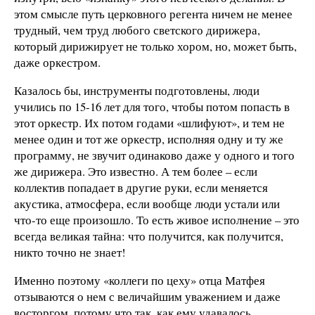
этом смысле путь церковного регента ничем не менее
трудный, чем труд любого светского дирижера,
который дирижирует не только хором, но, может быть,
даже оркестром.
Казалось бы, инструменты подготовлены, люди
учились по 15-16 лет для того, чтобы потом попасть в
этот оркестр. Их потом годами «шлифуют», и тем не
менее один и тот же оркестр, исполняя одну и ту же
программу, не звучит одинаково даже у одного и того
же дирижера. Это известно. А тем более – если
коллектив попадает в другие руки, если меняется
акустика, атмосфера, если вообще люди устали или
что-то еще произошло. То есть живое исполнение – это
всегда великая тайна: что получится, как получится,
никто точно не знает!
Именно поэтому «коллеги по цеху» отца Матфея
отзываются о нем с величайшим уважением и даже
восторгом, потому что так, как ему удавалось