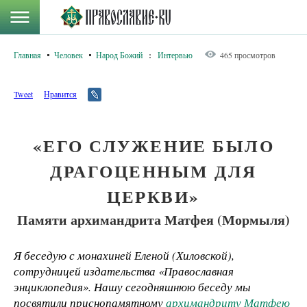
Главная
Человек
Народ Божий
:
Интервью
465 просмотров
Tweet
Нравится
«ЕГО СЛУЖЕНИЕ БЫЛО
ДРАГОЦЕННЫМ ДЛЯ
ЦЕРКВИ»
Памяти архимандрита Матфея (Мормыля)
Я беседую с монахиней Еленой (Хиловской),
сотрудницей издательства «Православная
энциклопедия». Нашу сегодняшнюю беседу мы
посвятили приснопамятному
архимандриту Матфею