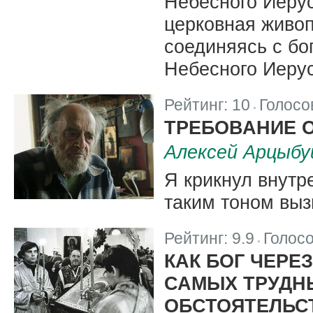
Небесного Иерус
церковная живоп
соединяясь с бо
Небесного Иеру
Рейтинг:
10
Голосо
|
ТРЕБОВАНИЕ 
Алексей Арцыб
Я крикнул внутр
таким тоном вы
Рейтинг:
9.9
Голос
|
КАК БОГ ЧЕРЕ
САМЫХ ТРУДН
ОБСТОЯТЕЛЬС