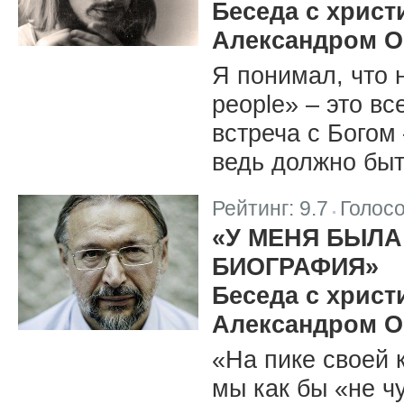
Беседа с хрис
Александром О
Я понимал, что 
people» – это вс
встреча с Богом 
ведь должно быт
Рейтинг:
9.7
Голос
|
«У МЕНЯ БЫЛ
БИОГРАФИЯ»
Беседа с хрис
Александром 
«На пике своей 
мы как бы «не ч