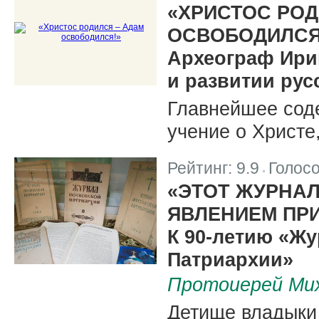
«ХРИСТОС РОД
ОСВОБОДИЛСЯ
Археограф Ири
и развитии рус
Главнейшее соде
учение о Христе
Рейтинг:
9.9
Голос
|
«ЭТОТ ЖУРНА
ЯВЛЕНИЕМ ПРИ
К 90-летию «Ж
Патриархии»
Протоиерей Мих
Детище владыки