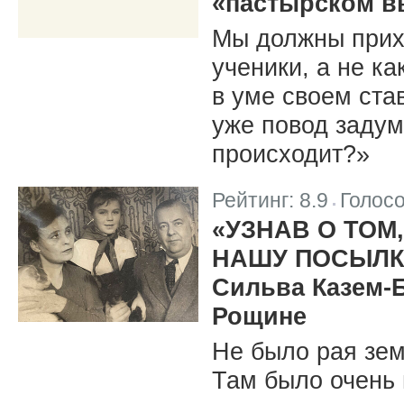
«пастырском в
Мы должны прих
ученики, а не ка
в уме своем ста
уже повод задум
происходит?»
Рейтинг:
8.9
Голос
|
«УЗНАВ О ТОМ
НАШУ ПОСЫЛКУ
Сильва Казем-Б
Рощине
Не было рая зем
Там было очень 