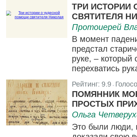
|
ТРИ ИСТОРИИ
СВЯТИТЕЛЯ Н
Протоиерей Вл
В момент падени
предстал старич
руке, – который
перехватись рука
Рейтинг:
9.9
Голос
|
ПОМЯННИК МОЕ
ПРОСТЫХ ПРИ
Ольга Четверух
Это были люди, 
доказали свою в