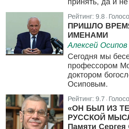
принять, да и н
Рейтинг:
9.8
Голос
|
ПРИШЛО ВРЕМ
ИМЕНАМИ
Алексей Осипов
Сегодня мы бес
профессором Мо
доктором богос
Осиповым.
Рейтинг:
9.7
Голос
|
«ОН БЫЛ ИЗ ТЕ
РУССКОЙ МЫС
Памяти Сергея