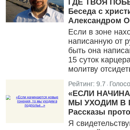
ГДЕ ТВОЯ ПОБ
Беседа с хрис
Александром О
Если в зоне нах
написанную от ру
быть она написа
15 суток карцера
молитву отсидет
Рейтинг:
9.7
Голос
|
«ЕСЛИ НАЧИНА
МЫ УХОДИМ В 
Рассказы прот
Я свидетельству