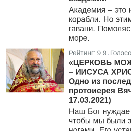
Академия – это н
корабли. Но эти
гавани. Помоляс
море.
Рейтинг:
9.9
Голос
|
«ЦЕРКОВЬ МОЖ
– ИИСУСА ХРИ
Одно из после
протоиерея Вяч
17.03.2021)
Наш Бог нуждает
чтобы мы были з
ногами, Его уста