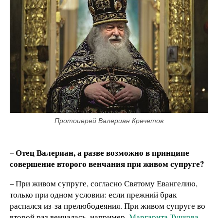
Протоиерей Валериан Кречетов
– Отец Валериан, а разве возможно в принципе
совершение второго венчания при живом супруге?
– При живом супруге, согласно Святому Евангелию,
только при одном условии: если прежний брак
распался из-за прелюбодеяния. При живом супруге во
второй раз венчалась, например,
Маргарита Тучкова