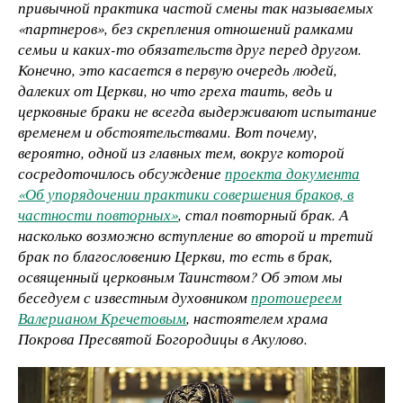
привычной практика частой смены так называемых
«партнеров», без скрепления отношений рамками
семьи и каких-то обязательств друг перед другом.
Конечно, это касается в первую очередь людей,
далеких от Церкви, но что греха таить, ведь и
церковные браки не всегда выдерживают испытание
временем и обстоятельствами. Вот почему,
вероятно, одной из главных тем, вокруг которой
сосредоточилось обсуждение
проекта документа
«Об упорядочении практики совершения браков, в
частности повторных»
, стал повторный брак. А
насколько возможно вступление во второй и третий
брак по благословению Церкви, то есть в брак,
освященный церковным Таинством? Об этом мы
беседуем с известным духовником
протоиереем
Валерианом Кречетовым
, настоятелем храма
Покрова Пресвятой Богородицы в Акулово.