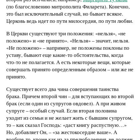
(по благословению митрополита Филарета). Конечно,
это был исключительный случай, но бывает всякое.
Церковь ведь идет по пути милосердия, по пути любви.
В Церкви существуют три положения: «нельзя», «не
положено» и «не принято». «Нельзя» – значит, нельзя.
«Не положено» – например, не положены поклоны по
уставу, бывают еще какие-то обстоятельства, когда
что-то не полагается. А есть некоторые вещи, которые
совершать принято определенным образом – или же не
принято.
Существует всего два чина совершения таинства
брака. Причем второй чин – для вступающих во второй
брак (если один из супругов овдовел). А при живом
супруге – особый случай. Если вторая половина
уходит из семьи и не желает жить с бывшим супругом,
то – как сказал Господь: «даст книгу распустную…»
Но, добавляет Он, – «за жестокосердие ваше». А
вообще-то, кроме как из-за прелюбодеяния, не должен