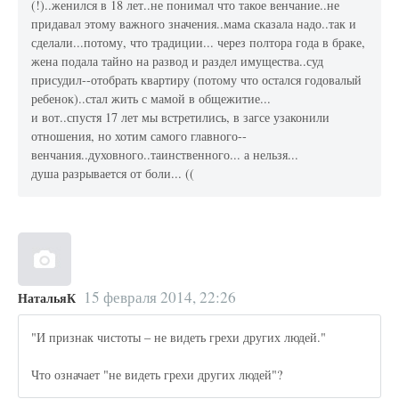
(!)..женился в 18 лет..не понимал что такое венчание..не
придавал этому важного значения..мама сказала надо..так и
сделали...потому, что традиции... через полтора года в браке,
жена подала тайно на развод и раздел имущества..суд
присудил--отобрать квартиру (потому что остался годовалый
ребенок)..стал жить с мамой в общежитие...
и вот..спустя 17 лет мы встретились, в загсе узаконили
отношения, но хотим самого главного--
венчания..духовного..таинственного... а нельзя...
душа разрывается от боли... ((
15 февраля 2014, 22:26
НатальяК
"И признак чистоты – не видеть грехи других людей."
Что означает "не видеть грехи других людей"?