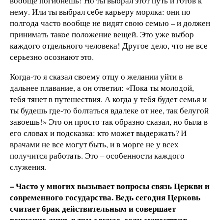
вообще погибнешь! Но ты выбрал этот путь и готов к
нему. Или ты выбрал себе карьеру моряка: они по
полгода часто вообще не видят свою семью – и должен
принимать такое положение вещей. Это уже выбор
каждого отдельного человека! Другое дело, что не все
серьезно осознают это.
Когда-то я сказал своему отцу о желании уйти в
дальнее плавание, а он ответил: «Пока ты молодой,
тебя тянет в путешествия. А когда у тебя будет семья и
ты будешь где-то болтаться вдалеке от нее, так белугой
завоешь!» Это он просто так образно сказал, но была в
его словах и подсказка: кто может выдержать? И
врачами не все могут быть, и в морге не у всех
получится работать. Это – особенности каждого
служения.
– Часто у многих вызывает вопросы связь Церкви и
современного государства. Ведь сегодня Церковь
считает брак действительным и совершает
венчание лишь в том случае, если существует