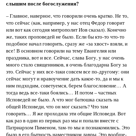
слышим после богослужения?
– Главное, наверное, что говорили очень кратко. Не то,
что сейчас (как, например, у нас отец Федор говорит
или вот как сегодня митрополит Иов сказал). Конечно
же, таких проповедей не было. Если бы кто-то что-то
подобное начал говорить, сразу же «за хвост» взяли, и
все! В основном говорили на тему Евангелия или
праздника, вот и все. Сейчас, слава Богу, у нас очень
много стало священников, я очень благодарна Богу за
это. Сейчас у них все-таки совсем все по-другому: они
сейчас могут и нравоучение дать какое-то, да и мы к
ним подходим, советуемся, берем благословение… А
тогда ведь все-таки боялись… И потом – частных
Исповедей не было. А что мог батюшка сказать на
общей Исповеди, что он мог сказать? Что там
говорить… Я же проходила эти общие Исповеди. Вот
как раз в один из первых раз мы и попали вместе с
Патриархом Пименом, там-то мы и познакомились. Это
было в его бытность наместником лавры. Это вообще-