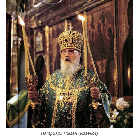
Патриарх Пимен (Извеков)