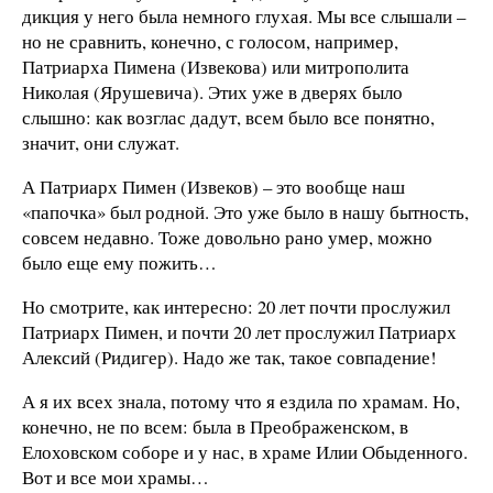
дикция у него была немного глухая. Мы все слышали –
но не сравнить, конечно, с голосом, например,
Патриарха Пимена (Извекова) или митрополита
Николая (Ярушевича). Этих уже в дверях было
слышно: как возглас дадут, всем было все понятно,
значит, они служат.
А Патриарх Пимен (Извеков) – это вообще наш
«папочка» был родной. Это уже было в нашу бытность,
совсем недавно. Тоже довольно рано умер, можно
было еще ему пожить…
Но смотрите, как интересно: 20 лет почти прослужил
Патриарх Пимен, и почти 20 лет прослужил Патриарх
Алексий (Ридигер). Надо же так, такое совпадение!
А я их всех знала, потому что я ездила по храмам. Но,
конечно, не по всем: была в Преображенском, в
Елоховском соборе и у нас, в храме Илии Обыденного.
Вот и все мои храмы…