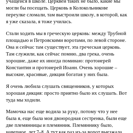
учащейся в школе. Церквей таких не было, какие мы
могли бы посещать. Церковь в Колокольникове
переулке сломали, там выстроили школу, в которой, как
я уже сказала, я тоже училась.
Стали ходить мы в греческую церковь: между Трубной
площадью и Петровскими воротами, по левой стороне.
Она и сейчас там существует, эта греческая церковь.
Там служили, как сейчас помню, два грека, очень
хорошие, даже их иногда поминаю: протоиерей
Константин и протоиерей Иоанн. Очень хорошие –
высокие, красивые, дикция богатая у них была.
Я очень любила слушать священников, у которых
хорошая дикция: просто приятно было их слушать. Вот
туда мы ходили.
Мамочка нас еще водила за руку, потому что у нее
была я, еще была моя двоюродная сестренка, были еще
две племянницы и племянник. Племяннику было,
наверное, лет 7–8. А тут как раз из-за ворот выезжала