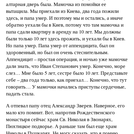
алтарная дверь была. Мамочка из помойки ее
вытащила. Мы приехали из Киева, два года пожили
здесь, и папа умер. И поэтому мы и остались, а иначе
обратно уехали бы в Киев, потому что там мамочка и
папа сдали квартиру в аренду на 10 лет. Мы должны
были только 10 лет здесь прожить, и уехали бы в Киев.
Но папа умер. Папа умер от аппендицита, был он
здоровенный, но был он очень стеснительным.
Аппендицит – простая операция, и ночью уже мамочке
дали знать, что Иван Степанович умер. Конечно, море
слез… Мне было 5 лет, сестре было 10 лет. Представьте
себе – два года только, как приехал… Конечно, что тут
говорить… У мамочки начались приступы сердечные,
падать стала.
А отпевал папу отец Александр Зверев. Наверное, его
мало кто помнит. Вот, напротив Рождественского
монастыря сейчас храм Св. Николая в Звонарях,
Пюхтицкое подворье. А раньше там был еще храм
Николы в Пушкарях. Не могу сказать, что я помню