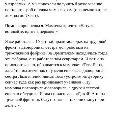
у взрослых. А мы приехали получить благословение
поставить гроб с телом мамы в храм (она немножко не
дожила до 78 лет).
Помню, проснешься. Мамочка кричит: «Натуля,
вставайте, идите в церковь!»
Я же работала с 16 лет, забирали молодых на трудовой
фронт, а двоюродная сестра моя работала на
трикотажной фабрике. За Эрмитажем находилась тогда
эта фабрика, она работала там секретарем. И вот, она
приходит как-то, обращается к мамочке: «Тетя Лена,
давайте, мы девчонок (а у меня еще была двоюродная
сестра Ляля и племянница Тося) устроим на фабрику –
сейчас туда как раз принимают учеников». Ну,
мамочка поговорила-поговорила, с другой сестрой
еще это обсудили. И она согласилась: «Давай! А то на
трудовой фронт их будут гонять, а так они станут при
деле…».