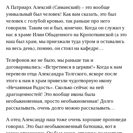
А Патриарх Алексий (Симанский) – это вообще
уникальный был человек! Как вам сказать, это был
человек с голубой кровью, так раньше про него
говорили. Таким он и был, конечно. Когда он служил у
нас в храме Илии Обыденного на Кропоткинской (а это
наш был храм, мы приезжали туда утром и оставались
на весь день), помню, он стоял на кафедре…
Телефонов же не было, мы раньше так и
договаривались: «Встретимся в церкви!» Когда к нам
перевели отца Александра Толгского, вскоре после
этого к нам в храм привезли чудотворную икону
«Нечаянная Радость». Сколько сейчас на ней
драгоценностей! Это вообще икона была
необыкновенная, просто необыкновенная! Долго
рассказывать, очень долго можно рассказывать…
А отец Александр наш тоже очень хорошие проповеди
говорил. Это был необыкновенный батюшка, вот в
каком отношении. Он был очень строгим: посмотреть