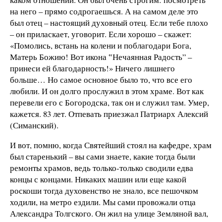
на него – прямо содрогаешься. А на самом деле это
был отец – настоящий духовный отец. Если тебе плохо
– он приласкает, уговорит. Если хорошо – скажет:
«Помолись, встань на колени и поблагодари Бога,
Матерь Божию! Вот икона ‟Нечаянная Радость” –
принеси ей благодарность!» Ничего лишнего
больше… Но самое основное было то, что все его
любили. И он долго прослужил в этом храме. Вот как
перевели его с Богородска, так он и служил там. Умер,
кажется. 83 лет. Отпевать приезжал Патриарх Алексий
(Симанский).
И вот, помню, когда Святейший стоял на кафедре, храм
был старенький – вы сами знаете, какие тогда были
ремонты храмов, ведь только-только сводили едва
концы с концами. Никаких машин или еще какой
роскоши тогда духовенство не знало, все пешочком
ходили, на метро ездили. Мы сами провожали отца
Александра Толгского. Он жил на улице Земляной вал,