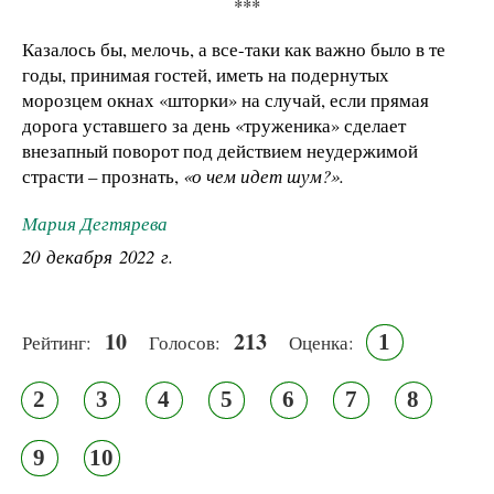
***
Казалось бы, мелочь, а все-таки как важно было в те
годы, принимая гостей, иметь на подернутых
морозцем окнах «шторки» на случай, если прямая
дорога уставшего за день «труженика» сделает
внезапный поворот под действием неудержимой
страсти – прознать,
«о чем идет шум?».
Мария Дегтярева
20 декабря 2022 г.
10
213
1
Рейтинг:
Голосов:
Оценка:
2
3
4
5
6
7
8
9
10