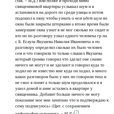
(так. ‒
М.Д
.) или позже и проходя мимо
священиковой квартиры услышал шум и я
астановился на дороге по среди улицы и потом
подошол к окну чтобы узнать
о чем идет шум
но
окна были закрыты шторками а втоже время были
замерзшие окна узнат я не мог сколько их сидит и
кто но по разговору узнал одного человека гр-на
с Б. Есаула Якушева Николая Ивановича и по
разговору определил сколько их было человек
сем и что говорили то только слышел Якушева
который громко говорил что зделат оне снами
ничего не могут и не зделают и говорил куда то
ходил но не известно мне куда он ходил, и много
каких разговоров было у них но говорили тихо и
не смог я понят а только шум продолжался и я
ушол домой и анне астались в квартире у
священника. Добавит больше ничего не могу
показание мое мне зачитано что и подтверждаю к
сему подписуюсь» (Цит. с сохранением
[7]
орфографии источника. ‒
М.Д
.)
.