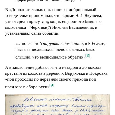
В «Дополнительных показаниях» добровольный
«свидетель» припоминал, что, кроме Н.И. Якушева,
узнал среди присутствующих еще одного бывшего
колхозника – Черкина(?) Николая Васильевича, и
устанавливал связь событий:
«…после этой
пирушки в доме попа
, в Б Есауле,
часть записавшихся членов в колхоз, было
[8]
слышно, что выписывались обратно»
.
А в заключение добавлял, что незадолго до выхода
крестьян из колхоза в деревнях Варуховка и Покровка
«поп проходил по деревням своего прихода под
[9]
предлогом сбора руги»
.