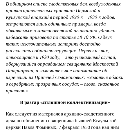
В обширном списке следственных дел, возбужденных
против православных христиан Пермской и
Кунгурской епархий в период 1920-х – 1930-х годов,
встречаются лишь единичные примеры, когда
обвиняемым в «антисоветской агитации» удалось
избежать приговора по статье 58-10 УК. О двух
таких исключительных историях достойно
рассказать собранию верующих. Первая из них,
относящаяся к 1930 году, – это уникальный случай,
обернувшийся оправданием священника Московской
Патриархии, и замечательное напоминание об
изречении из Притчей Соломоновых: «Золотые яблоки
в серебряных прозрачных сосудах – слово, сказанное
прилично».
В разгар «сплошной коллективизации»
Как следует из материалов архивно-следственного
дела по обвинению священника бывшей Есаульской
церкви Павла Фоминых, 7 февраля 1930 года над ним