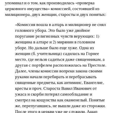
упоминал и о том, как производилась «проверка
церковного имущества» комиссией, состоявшей из
милиционера, двух женщин, старосты и двух понятых:
«Комиссия вошла в алтарь и милиционер не снял
головного убора. Это было уже двойное
поругание религиозных чувств верующих: 1)
женщина в алтаре и 2) мирянин в головном
уборе. Но дальше было еще хуже. Одна из
женщин (б. учительница) садилась на Горнее
место, где нельзя садиться даже священникам, а
другая с портфелем расположилась на Престоле.
Далее, члены комиссии вопреки закона своими
руками начали перебирать и перебрасывать
священные предметы, как антиминс, Евангелие,
кресты и проч. Староста Вавил Иванович от
ужаса и скорби потерял самообладание и
смотрел на кощунства как окаменелый. Понятые
же, перепугавшись, не вышли даже из сторожки.
После этого в церкви уже не служили. Ашап