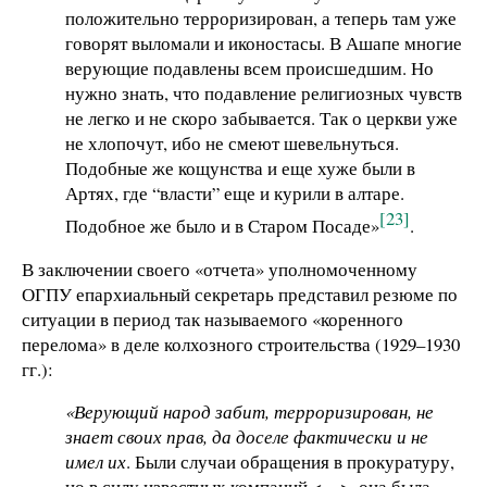
положительно терроризирован, а теперь там уже
говорят выломали и иконостасы. В Ашапе многие
верующие подавлены всем происшедшим. Но
нужно знать, что подавление религиозных чувств
не легко и не скоро забывается. Так о церкви уже
не хлопочут, ибо не смеют шевельнуться.
Подобные же кощунства и еще хуже были в
Артях, где “власти” еще и курили в алтаре.
[23]
Подобное же было и в Старом Посаде»
.
В заключении своего «отчета» уполномоченному
ОГПУ епархиальный секретарь представил резюме по
ситуации в период так называемого «коренного
перелома» в деле колхозного строительства (1929–1930
гг.):
«Верующий народ забит, терроризирован, не
знает своих прав, да доселе фактически и не
имел их
. Были случаи обращения в прокуратуру,
но в силу известных компаний <…>, она была