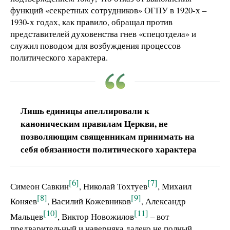
функций «секретных сотрудников» ОГПУ в 1920-х –
1930-х годах, как правило, обращал против
представителей духовенства гнев «спецотдела» и
служил поводом для возбуждения процессов
политического характера.
Лишь единицы апеллировали к
каноническим правилам Церкви, не
позволяющим священникам принимать на
себя обязанности политического характера
[6]
[7]
Симеон Савкин
, Николай Тохтуев
, Михаил
[8]
[9]
Коняев
, Василий Кожевников
, Александр
[10]
[11]
Мальцев
, Виктор Новожилов
– вот
предварительный и наверняка далеко не полный