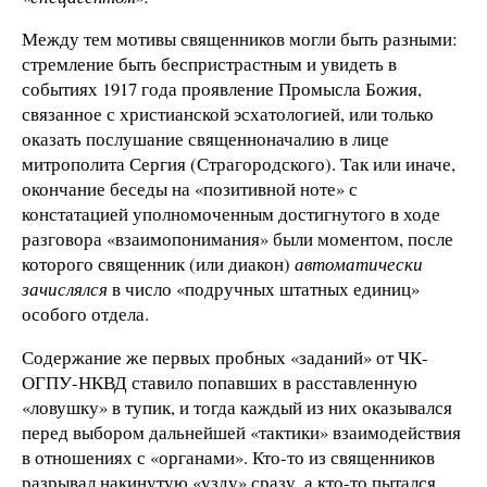
Между тем мотивы священников могли быть разными:
стремление быть беспристрастным и увидеть в
событиях 1917 года проявление Промысла Божия,
связанное с христианской эсхатологией, или только
оказать послушание священноначалию в лице
митрополита Сергия (Страгородского). Так или иначе,
окончание беседы на «позитивной ноте» с
констатацией уполномоченным достигнутого в ходе
разговора «взаимопонимания» были моментом, после
которого священник (или диакон)
автоматически
зачислялся
в число «подручных штатных единиц»
особого отдела.
Содержание же первых пробных «заданий» от ЧК-
ОГПУ-НКВД ставило попавших в расставленную
«ловушку» в тупик, и тогда каждый из них оказывался
перед выбором дальнейшей «тактики» взаимодействия
в отношениях с «органами». Кто-то из священников
разрывал накинутую «узду» сразу, а кто-то пытался