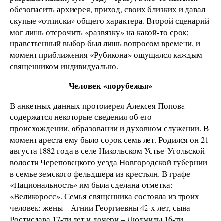
обезопасить архиерея, приход, своих близких и давал
скупые «отписки» общего характера. Второй сценарий
мог лишь отсрочить «развязку» на какой-то срок;
нравственный выбор был лишь вопросом времени, и
момент приближения «Рубикона» ощущался каждым
священником индивидуально.
Человек «порубежья»
В анкетных данных протоиерея Алексея Попова
содержатся некоторые сведения об его
происхождении, образовании и духовном служении. В
момент ареста ему было сорок семь лет. Родился он 21
августа 1882 года в селе Никольском Устье-Угольской
волости Череповецкого уезда Новгородской губернии
в семье земского фельдшера из крестьян. В графе
«Национальность» им была сделана отметка:
«Великоросс». Семья священника состояла из троих
человек: жены – Агнии Георгиевны 42-х лет, сына –
Ростислава 17-ти лет и дочери – Людмилы 16-ти