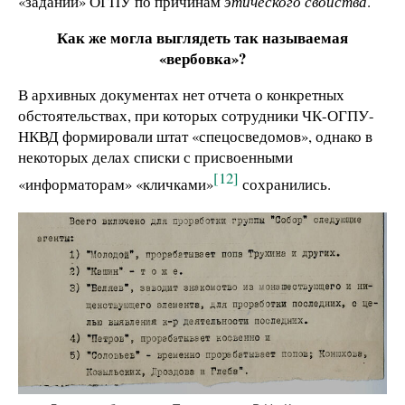
«заданий» ОГПУ по причинам
этического свойства
.
Как же могла выглядеть так называемая
«вербовка»?
В архивных документах нет отчета о конкретных
обстоятельствах, при которых сотрудники ЧК-ОГПУ-
НКВД формировали штат «спецосведомов», однако в
некоторых делах списки с присвоенными
[12]
«информаторам» «кличками»
сохранились.