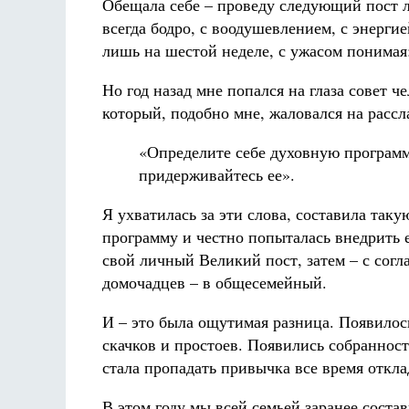
Обещала себе – проведу следующий пост л
всегда бодро, с воодушевлением, с энергие
лишь на шестой неделе, с ужасом понимая:
Но год назад мне попался на глаза совет че
который, подобно мне, жаловался на рассл
«Определите себе духовную програм
придерживайтесь ее».
Я ухватилась за эти слова, составила таку
программу и честно попыталась внедрить е
свой личный Великий пост, затем – с согл
домочадцев – в общесемейный.
И – это была ощутимая разница. Появило
скачков и простоев. Появились собраннос
стала пропадать привычка все время откл
В этом году мы всей семьей заранее соста