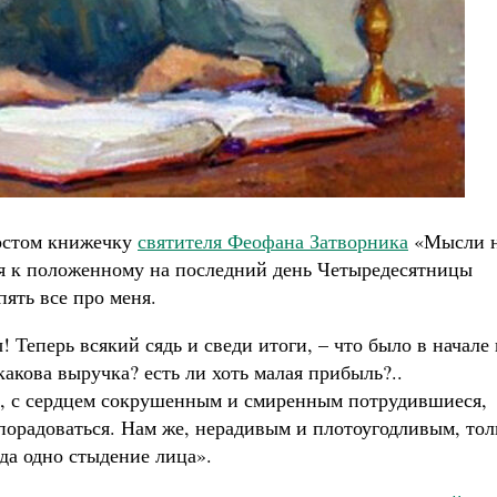
постом книжечку
святителя Феофана Затворника
«Мысли 
одя к положенному на последний день Четыредесятницы
пять все про меня.
 Теперь всякий сядь и сведи итоги, – что было в начале 
 какова выручка? есть ли хоть малая прибыль?..
, с сердцем сокрушенным и смиренным потрудившиеся,
е порадоваться. Нам же, нерадивым и плотоугодливым, тол
гда одно стыдение лица».