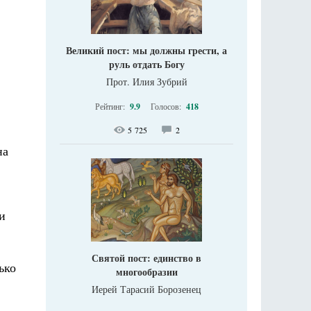
Великий пост: мы должны грести, а
руль отдать Богу
Прот. Илия Зубрий
Рейтинг:
9.9
Голосов:
418
5 725
2
на
и
Святой пост: единство в
ько
многообразии
Иерей Тарасий Борозенец