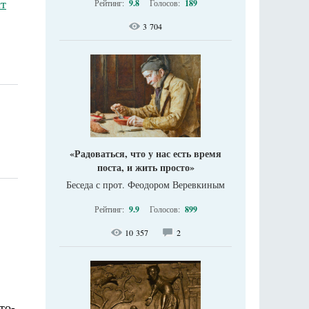
т
Рейтинг:
9.8
Голосов:
189
3 704
«Радоваться, что у нас есть время
поста, и жить просто»
Беседа с прот. Феодором Веревкиным
Рейтинг:
9.9
Голосов:
899
10 357
2
то-