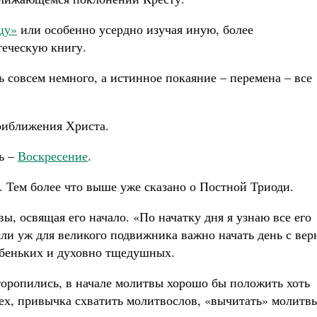
цу»
или особенно усердно изучая иную, более
еческую книгу.
ь совсем немного, а истинное покаяние – перемена – все
риближения Христа.
ь –
Воскресение
.
о. Тем более что выше уже сказано о Постной Триоди.
вы, освящая его начало. «По начатку дня я узнаю все его
сли уж для великого подвижника важно начать день с вер
лабеньких и духовно тщедушных.
 торопились, в начале молитвы хорошо бы положить хоть
рех, привычка схватить молитвослов, «вычитать» молитв