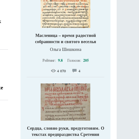
х
Масленица – время радостной
собранности и святого веселья
Ольга Шишкина
Рейтинг:
9.8
Голосов:
205
4 070
4
хе
Сердца, словно руки, предуготовим. О
текстах предпразднства Сретения