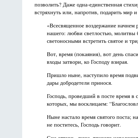
позволить? Даже одна-единственная стих
встряхнуть или, напротив, подарить мир и
«Всесвященное воздержание начнем р
нашего: любви светлостью, молитвы 
светоносными встретить святое и тр
Вот, время (покаяния), вот день спас
входы затвори, ко Господу взирая.
Пришло ныне, наступило время подвиг
дары добродетели принося.
Господь, проведший в посте время в 
которых, мы восклицаем: “Благословл
Ныне настало время святого поста; н
не поститесь, Господь говорит.
Сон отринь, душа, тяжкого нерадения