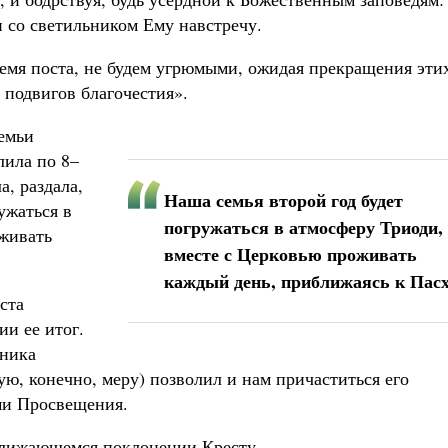
 со светильником Ему навстречу.
емя поста, не будем угрюмыми, ожидая прекращения эти
 подвигов благочестия».
емьи
лила по 8–
а, раздала,
Наша семья второй год будет
ужаться в
погружаться в атмосферу Триоди,
оживать
вместе с Церковью проживать
каждый день, приближаясь к Пас
ста
ии ее итог.
ьника
ю, конечно, меру) позволил и нам причаститься его
ми Просвещения.
иближающемся поклонении Кресту.