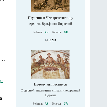
Поучение в Четыредесятницу
Архиеп. Вульфстан Йоркский
Рейтинг:
9.8
Голосов:
107
2 587
ред
ди
.
Почему мы постимся
О дурной апелляции к практике древней
Церкви
ой
Рейтинг:
9.8
Голосов:
376