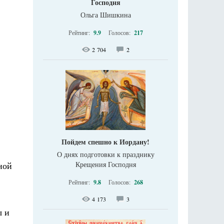
Господня
Ольга Шишкина
Рейтинг:
9.9
Голосов:
217
2 704
2
Пойдем спешно к Иордану!
О днях подготовки к празднику
ной
Крещения Господня
Рейтинг:
9.8
Голосов:
268
4 173
3
ы и