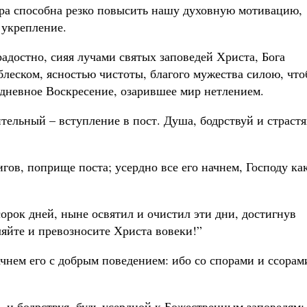
ира способна резко повысить нашу духовную мотивацию,
 укрепление.
адостно, сияя лучами святых заповедей Христа, Бога
блеском, ясностью чистоты, благого мужества силою, чт
идневное Воскресение, озарившее мир нетлением.
ительный – вступление в пост. Душа, бодрствуй и страст
ов, поприще поста; усердно все его начнем, Господу ка
сорок дней, ныне освятил и очистил эти дни, достигнув
яйте и превозносите Христа вовеки!”
ачнем его с добрым поведением: ибо со спорами и ссорам
, и бодрствуя, будь усердной к Божественным заповедям: