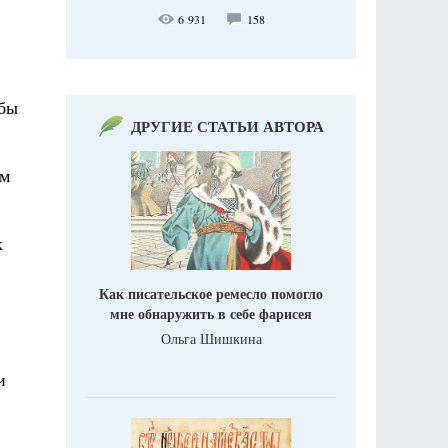
6 931
158
обы
ДРУГИЕ СТАТЬИ АВТОРА
ям
к
Как писательское ремесло помогло
мне обнаружить в себе фарисея
Ольга Шишкина
и