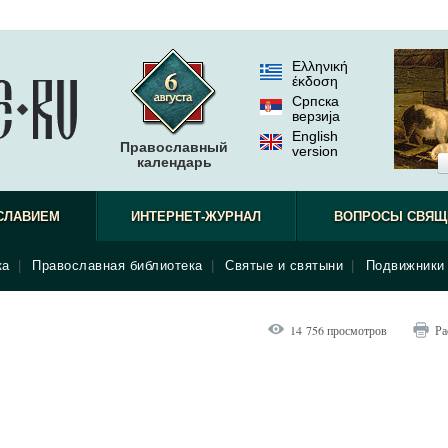
Ελληνική
έκδοση
Српска
верзиjа
English
Православный
version
календарь
СЛАВИЕМ
ИНТЕРНЕТ-ЖУРНАЛ
ВОПРОСЫ СВЯЩ
ка
|
Православная библиотека
|
Святые и святыни
|
Подвижники 
14 756 просмотров
Ра