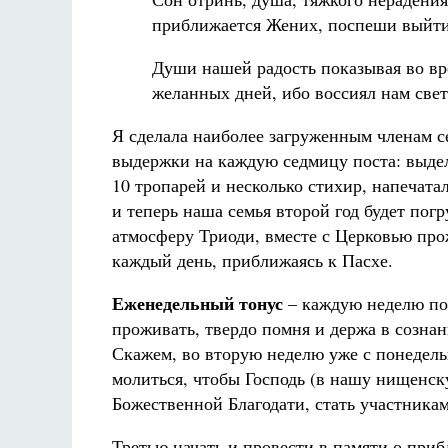
приближается Жених, поспеши выйти
Души нашей радость показывая во вр
желанных дней, ибо воссиял нам свет
Я сделала наиболее загруженным членам с
выдержки на каждую седмицу поста: выде
10 тропарей и несколько стихир, напечатал
и теперь наша семья второй год будет погр
атмосферу Триоди, вместе с Церковью пр
каждый день, приближаясь к Пасхе.
Еженедельный тонус
– каждую неделю по
проживать, твердо помня и держа в сознан
Скажем, во вторую неделю уже с понедел
молиться, чтобы Господь (в нашу нищенску
Божественной Благодати, стать участника
Третью начать и провести в памяти о пр