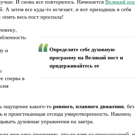
учше. И снова все повторялось. Начинается
Великий пос
й. А затем все куда-то исчезает, и вот приходишь в себя
 опять весь пост проспала!
ловеку,
абленность:
Определите себе духовную
му и
программу на Великий пост и
придерживайтесь ее
ю
е сперва в
асия
ровного, плавного движения
сь ощущение какого-то
, без
ть и проистекающая отсюда умиротворенность. Наконец
адывать духовные упражнения на завтра.
вили еще одну программу, что-то взяв из прошлогодней, ч