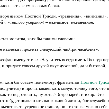
чилось четыре смысловых блока.
оворя языком Постной Триоди, «трезвения», «внимания»,
й», «теплого усердия») – ежечасное, ежедневное,
стая молитва, хотя бы такими словами:
не надлежит прожить следующий час/три часа/день».
Феофан именует так: «Научитесь всегда иметь Господа пе
, и придает совсем другой вкус духовной, да и бытовой,
м, хотя бы совсем понемногу, фрагментов
Постной Трио
получится) и прочитываем хоть малую толику того, что в
как-то подготовить, ну хоть 5–6 тропарей, стихир. Это
Но это будет подключать нас к живой жизни, богослужебн
 вычитывать утреню не станем, но что-то же можно себе