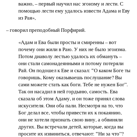
важно, – первый научил нас эгоизму и лести. С
помощью лести ему удалось извести Адама и Еву
из Рая»,
– говорил преподобный Порфирий.
«Адам и Ева были просты и смиренны – вот
почему они жили в Раю. У них не было эгоизма.
Потом диаволу лестью удалось их обмануть –
они стали самонадеянными и потому потеряли
Рай. Он подошел к Еве и сказал: ‟О каком Боге ты
говоришь, Кому оказываешь послушание? Вы
сами можете стать как боги. Тебе не нужен Бог”.
Так он насадил в ней гордыню, самость. Ева
сказала об этом Адаму, и он тоже принял слова
искусителя. Они оба пали. Несмотря на то, что
Бог делал все, чтобы привести их к покаянию,
они не хотели признать свою вину, а обвиняли
других. Вы встречали детей, которые, когда вы
просите их извиниться, отвечают: ‟Ни за что”?