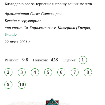
Благодарю вас за терпение и прошу ваших молитв.
Архимандрит Савва Святогорец
Беседа с верующими
при храме Св. Харалампия в г. Катерини (Греция).
Youtube
29 июля 2021 г.
9.8
428
1
Рейтинг:
Голосов:
Оценка:
2
3
4
5
6
7
8
9
10