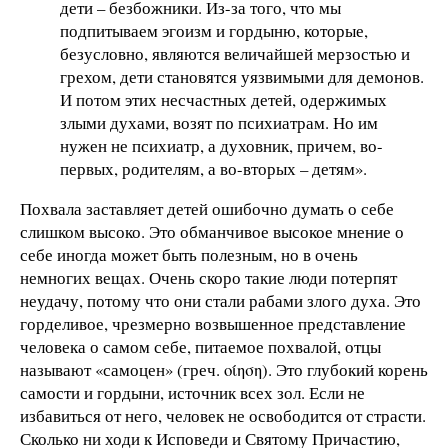
дети – безбожники. Из-за того, что мы
подпитываем эгоизм и гордыню, которые,
безусловно, являются величайшей мерзостью и
грехом, дети становятся уязвимыми для демонов.
И потом этих несчастных детей, одержимых
злыми духами, возят по психиатрам. Но им
нужен не психиатр, а духовник, причем, во-
первых, родителям, а во-вторых – детям».
Похвала заставляет детей ошибочно думать о себе
слишком высоко. Это обманчивое высокое мнение о
себе иногда может быть полезным, но в очень
немногих вещах. Очень скоро такие люди потерпят
неудачу, потому что они стали рабами злого духа. Это
горделивое, чрезмерно возвышенное представление
человека о самом себе, питаемое похвалой, отцы
называют «самоцен» (греч. οίηση). Это глубокий корень
самости и гордыни, источник всех зол. Если не
избавиться от него, человек не освободится от страсти.
Сколько ни ходи к Исповеди и Святому Причастию,