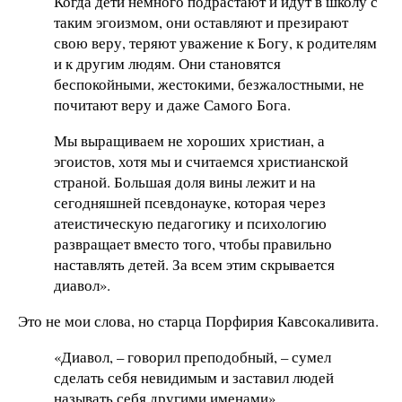
Когда дети немного подрастают и идут в школу с
таким эгоизмом, они оставляют и презирают
свою веру, теряют уважение к Богу, к родителям
и к другим людям. Они становятся
беспокойными, жестокими, безжалостными, не
почитают веру и даже Самого Бога.
Мы выращиваем не хороших христиан, а
эгоистов, хотя мы и считаемся христианской
страной. Большая доля вины лежит и на
сегодняшней псевдонауке, которая через
атеистическую педагогику и психологию
развращает вместо того, чтобы правильно
наставлять детей. За всем этим скрывается
диавол».
Это не мои слова, но старца Порфирия Кавсокаливита.
«Диавол, – говорил преподобный, – сумел
сделать себя невидимым и заставил людей
называть себя другими именами».