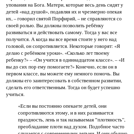
упования на Бога. Матери, которые весь день сидят у
детей «над душой», подавляя их и чрезмерно опекая
их, – говорил святой Порфирий, – не справляются со
своей ролью. Вы должны позволить ребёнку
развиваться и действовать самому. Тогда у вас все
получится. А когда вы все время стоите у него над
головой, он сопротивляется. Некоторые говорят: «Я
делаю с ребёнком уроки». «Сколько лет твоему
ребенку?» – «Он учится в одиннадцатом классе». – «И
вы до сих пор ему помогаете?» Конечно, если он в
первом классе, вы можете ему немного помочь. Вы
должны его заинтересовать в собственном развитии,
сделать его ответственным. Тогда он будет успешно
учиться.
«Если вы постоянно опекаете детей, они
сопротивляются этому, и в них развивается
праздность, лень и так называемая ‟плотяность”,
преобладание плоти над духом. Подобное часто
случается с современными детьми. И они обычно