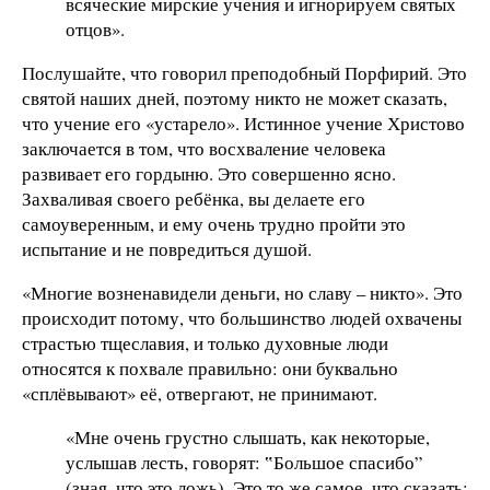
всяческие мирские учения и игнорируем святых
отцов».
Послушайте, что говорил преподобный Порфирий. Это
святой наших дней, поэтому никто не может сказать,
что учение его «устарело». Истинное учение Христово
заключается в том, что восхваление человека
развивает его гордыню. Это совершенно ясно.
Захваливая своего ребёнка, вы делаете его
самоуверенным, и ему очень трудно пройти это
испытание и не повредиться душой.
«Многие возненавидели деньги, но славу – никто». Это
происходит потому, что большинство людей охвачены
страстью тщеславия, и только духовные люди
относятся к похвале правильно: они буквально
«сплёвывают» её, отвергают, не принимают.
«Мне очень грустно слышать, как некоторые,
услышав лесть, говорят: ‟Большое спасибо”
(зная, что это ложь). Это то же самое, что сказать: