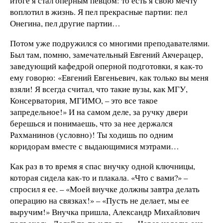
итоге я стал оперным певцом: то есть я свою мечту
воплотил в жизнь. Я пел прекрасные партии: пел
Онегина, пел другие партии…
Потом уже подружился со многими преподавателями.
Был там, помню, замечательный Евгений Акчерацер,
заведующий кафедрой оперной подготовки, я как-то
ему говорю: «Евгений Евгеньевич, как только вы меня
взяли! Я всегда считал, что такие вузы, как МГУ,
Консерватория, МГИМО, – это все такое
запредельное!» И на самом деле, за ручку двери
берешься и понимаешь, что за нее держался
Рахманинов (условно)! Ты ходишь по одним
коридорам вместе с выдающимися мэтрами…
Как раз в то время я спас внучку одной ключницы,
которая сидела как-то и плакала. «Что с вами?» –
спросил я ее. – «Моей внучке должны завтра делать
операцию на связках!» – «Пусть не делает, мы ее
выручим!» Внучка пришла, Александр Михайлович