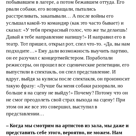
побывавшем в лагере, а потом бежавшем оттуда. Его
рвали собаки, его возвращали, пытались
расстреливать, закапывали… А после войны его
услышал какой-то командир (как это часто бывает) и
сказал: «У тебя прекрасный голос, что же ты делаешь!
Давай я тебе направление напишу!» И направил его в
театр. Тот пришел, открыл рот, спел что-то. «Да, вы нам
подходите…» Ему дали возможность выучить партию,
он ее разучил с концертмейстером. Поработали
режиссеры, он прошел все сценические репетиции, его
выпустили в спектакль, он спел представление. И
вдруг, выйдя за кулисы после спектакля, он произносит
такую фразу: «Лучше бы меня собаки разорвали, но
больше я на сцену не выйду!» Почему? Потому что он
не смог преодолеть свой страх выхода на сцену! При
этом он же все это совершил, выступил в
представлении…
– Когда мы смотрим на артистов из зала, мы даже и
представить себе этого, вероятно, не можем. Нам