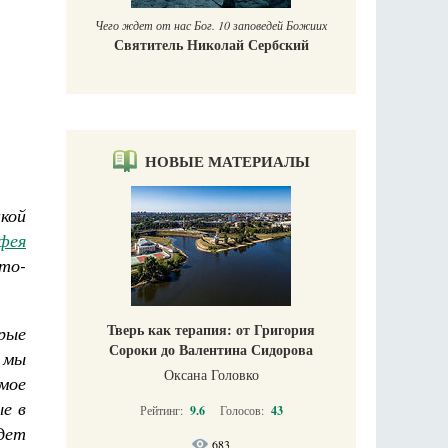
Чего ждет от нас Бог. 10 заповедей Божиих
Святитель Николай Сербский
НОВЫЕ МАТЕРИАЛЫ
кой
фея
ято-
Тверь как терапия: от Григория
орые
Сороки до Валентина Сидорова
 мы
Оксана Головко
мое
ые в
Рейтинг:
9.6
Голосов:
43
дет
683