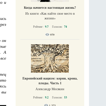
о и
Когда начнется настоящая жизнь?
Из книги «Как найти свое место в
ись
жизни​»
ерез
Рейтинг:
9.7
Голосов:
74
979
 он
рые
. А
все
тец
Европейский нацизм: корни, крона,
 что
плоды. Часть 1
десь
Александр Мосякин
к вы
Рейтинг:
9.2
Голосов:
53
1 323