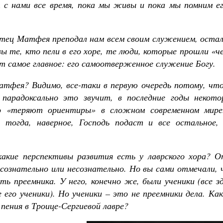
т с нами все время, пока мы живы и пока мы помним ег
тец Матфея преподал нам всем своим служением, остал
ы те, кто пели в его хоре, те люди, которые прошли «ч
нят самое главное: его самоотверженное служение Богу.
тфея? Видимо, все-таки в первую очередь потому, что
 парадоксально это звучит, в последние годы некото
то «теряют ориентиры» в сложном современном мире
 тогда, наверное, Господь подаст и все остальное, 
какие перспективы развития есть у лаврского хора? О
 сознательно или несознательно. Но вы сами отмечали,
ь преемника. У него, конечно же, были ученики (все з
его ученики). Но ученики – это не преемники дела. Ка
пения в Троице-Сергиевой лавре?