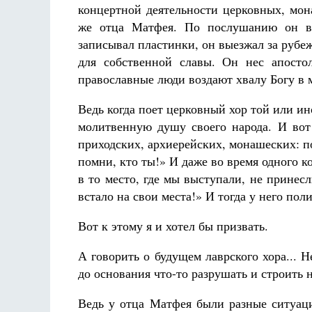
концертной деятельности церковных, мона
же отца Матфея. По послушанию он вы
записывал пластинки, он выезжал за рубеж.
для собственной славы. Он нес апостол
православные люди воздают хвалу Богу в 
Ведь когда поет церковный хор той или и
молитвенную душу своего народа. И вот 
приходских, архиерейских, монашеских: п
помни, кто ты!» И даже во время одного к
в то место, где мы выступали, не принесли
встало на свои места!» И тогда у него пол
Вот к этому я и хотел бы призвать.
А говорить о будущем лаврского хора... Не
до основания что-то разрушать и строить 
Ведь у отца Матфея были разные ситуаци