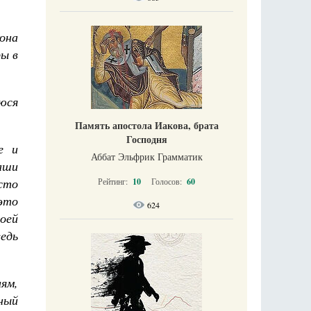
.
она
ы в
юся
Память апостола Иакова, брата
Господня
е и
Аббат Эльфрик Грамматик
аши
сто
Рейтинг:
10
Голосов:
60
 это
624
воей
ведь
иям,
ный