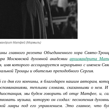
Роман Котов
Как найти своё место в жизни
Кирилл Мурышев
мандрит Матфей (Мормыль)
ины главного регента Объединенного хора Свято-Троиц
ора Московской духовной академии
архимандрита Мат
, имя которого ассоциируется неразрывно с именем Св
альной Троицы и обителью преподобного Сергия.
й со дня его кончины, я благодарен нашим авторам, кот
споминаниями, теплыми словами, сказанными о нем. И
диостанция, мы будем говорить об отце Матфее, и, са
ствовать музыка, которую он создал: песнопения духовн
вой лавры под его управлением. Это главное, что бу