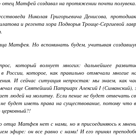
ю отец Матфей создавал на протяжении почти полувека
усствоведа Николая Григорьевича Денисова, протодиак
латова и регента хора Подворья Троице-Сергиевой лавр
.
тца Матфея. Но вспоминать будем, учитывая создавшу
рос, который волнует многих: дальнейшее развити
 в России, которое, как правильно отмечали многие н
ения. И сейчас ситуация непростая: мы знаем, как ча
отмечал еще Святейший Патриарх Алексий
I (Симанский),
ает людей на молитву. Если пение не будет отвечать с
е не будет иметь права на существование, потому что 
р церковный?!
то отца Матфея нет с нами, но я присоединяюсь к мнен
ем эфире: он все равно с нами! И его принял преподоб