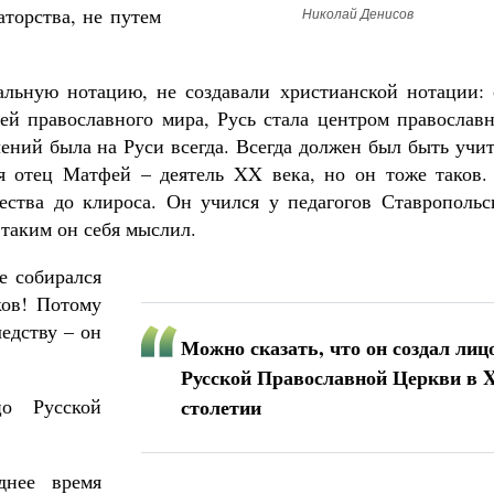
торства, не путем
Николай Денисов
льную нотацию, не создавали христианской нотации: 
цей православного мира, Русь стала центром православ
ений была на Руси всегда. Всегда должен был быть учи
тя отец Матфей – деятель XX века, но он тоже таков.
ества до клироса. Он учился у педагогов Ставропольс
 таким он себя мыслил.
е собирался
ков! Потому
едству – он
Можно сказать, что он создал лиц
Русской Православной Церкви в 
о Русской
столетии
днее время