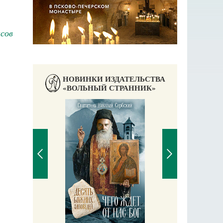
сов
НОВИНКИ ИЗДАТЕЛЬСТВА
«ВОЛЬНЫЙ СТРАННИК»
П
Е
аучись у