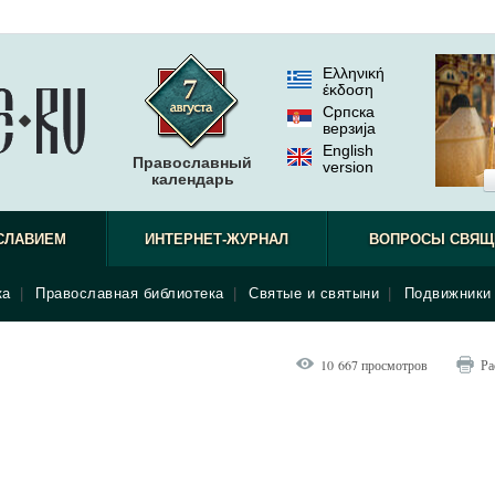
Ελληνική
έκδοση
Српска
верзиjа
English
Православный
version
календарь
СЛАВИЕМ
ИНТЕРНЕТ-ЖУРНАЛ
ВОПРОСЫ СВЯЩ
ка
|
Православная библиотека
|
Святые и святыни
|
Подвижники 
10 667 просмотров
Ра