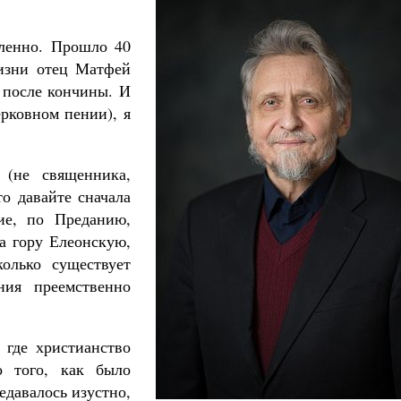
аленно. Прошло 40
жизни отец Матфей
и после кончины. И
ерковном пении), я
 (не священника,
то давайте сначала
ие, по Преданию,
на гору Елеонскую,
колько существует
ния преемственно
 где христианство
о того, как было
едавалось изустно,