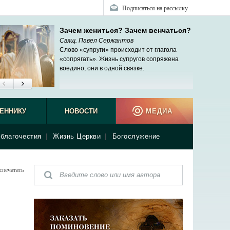
Подписаться на рассылку
Зачем жениться? Зачем венчаться?
Свящ. Павел Сержантов
Слово «супруги» происходит от глагола
«сопрягать». Жизнь супругов сопряжена
воедино, они в одной связке.
ЕННИКУ
НОВОСТИ
МЕДИА
благочестия
|
Жизнь Церкви
|
Богослужение
спечатать