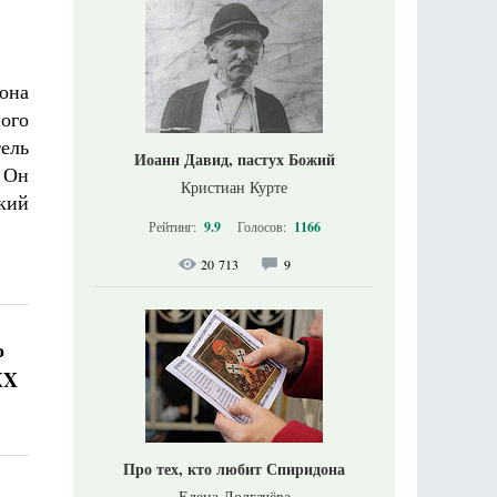
она
ного
тель
Иоанн Давид, пастух Божий
 Он
Кристиан Курте
кий
Рейтинг:
9.9
Голосов:
1166
20 713
9
о
XX
Про тех, кто любит Спиридона
Елена Долгачёва