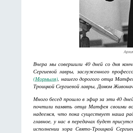
Разлуки не будет
Фредерика де Грааф
Архи
Вчера мы совершили 40 дней со дня конч
Сергиевой лавры, заслуженного професс
(Мормыля)
, нашего дорогого отца Матфея
Троицкой Сергиевой лавры, Домом Живонач
Много бесед прошло в эфир за эти 40 дне
почтили память отца Матфея своими во
надеемся, что пока существует наша ра
главное, у нас в передачах будет присут
исполнении хора Свято-Троицкой Сергие