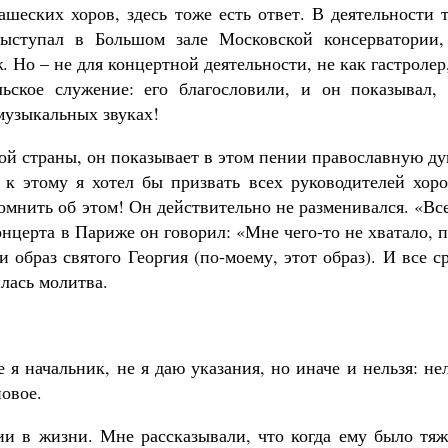
шеских хоров, здесь тоже есть ответ. В деятельности 
ступал в Большом зале Московской консерватории,
 Но – не для концертной деятельности, не как гастролер
ьское служение: его благословили, и он показывал, 
музыкальных звуках!
ной страны, он показывает в этом пении православную д
к этому я хотел бы призвать всех руководителей хоро
омнить об этом! Он действительно не разменивался. «Вс
онцерта в Париже он говорил: «Мне чего-то не хватало, 
 образ святого Георгия (по-моему, этот образ). И все с
илась молитва.
 я начальник, не я даю указания, но иначе и нельзя: не
новое.
и в жизни. Мне рассказывали, что когда ему было тяж