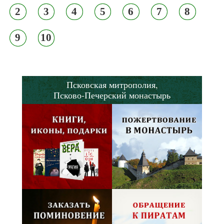
2
3
4
5
6
7
8
9
10
Псковская митрополия,
Псково-Печерский монастырь