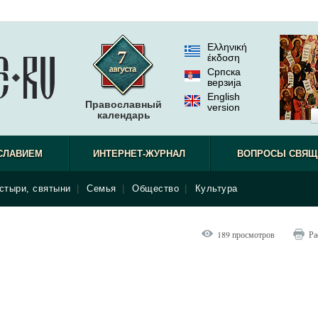
Ελληνική
έκδοση
Српска
верзиjа
English
Православный
version
календарь
СЛАВИЕМ
ИНТЕРНЕТ-ЖУРНАЛ
ВОПРОСЫ СВЯЩ
стыри, святыни
|
Семья
|
Общество
|
Культура
189 просмотров
Ра