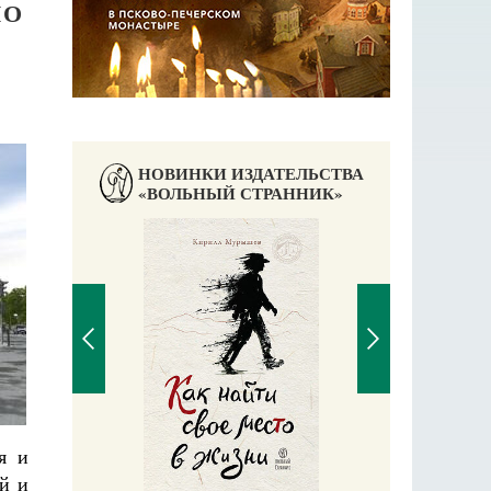
НО
НОВИНКИ ИЗДАТЕЛЬСТВА
«ВОЛЬНЫЙ СТРАННИК»
я и
Великомучени
й и