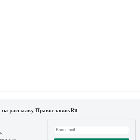
 на рассылку Православие.Ru
ь.
ранник».