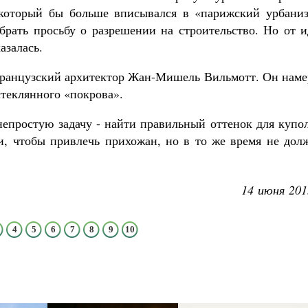
 который бы больше вписывался в «парижский урбаниз
абрать просьбу о разрешении на строительство. Но от 
азалась.
французский архитектор Жан-Мишель Вильмотт. Он наме
стеклянного «покрова».
епростую задачу - найти правильный оттенок для купол
, чтобы привлечь прихожан, но в то же время не дол
14 июня 201
4
5
6
7
8
9
10
олия,
Псково-Печерский монастырь