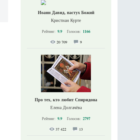
Иоанн Давид, пастух Божий
Кристиан Курте
Рейтинг:
9.9
Голосов:
1166
20 709
9
Про тех, кто любит Спиридона
Елена Долгачёва
Рейтинг:
9.9
Голосов:
2797
37 422
13