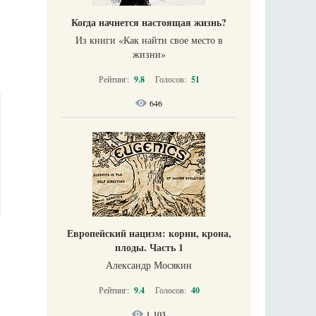
Когда начнется настоящая жизнь?
Из книги «Как найти свое место в
жизни​»
Рейтинг:
9.8
Голосов:
51
646
Европейский нацизм: корни, крона,
плоды. Часть 1
Александр Мосякин
Рейтинг:
9.4
Голосов:
40
1 103