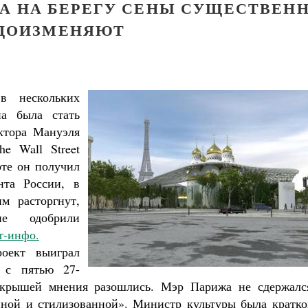
МА НА БЕРЕГУ СЕНЫ СУЩЕСТВЕН
ДОИЗМЕНЯЮТ
 в нескольких
а была стать
ктора Мануэля
e Wall Street
рте он получил
нта России, в
м расторгнут,
не одобрили
т-инфо.
роект выиграл
я с пятью 27-
 крышей мнения разошлись. Мэр Парижа не сдержалс
нной и стилизованной». Министр культуры была кратко