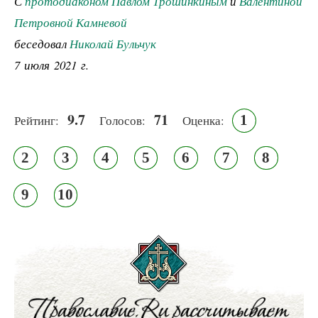
С
протодиаконом Павлом Трошинкиным
и
Валентиной
Петровной Камневой
беседовал
Николай Бульчук
7 июля 2021 г.
9.7
71
1
Рейтинг:
Голосов:
Оценка:
2
3
4
5
6
7
8
9
10