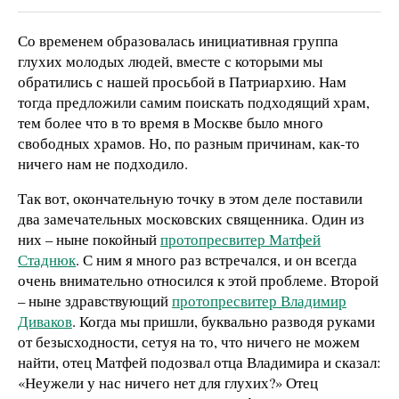
Со временем образовалась инициативная группа
глухих молодых людей, вместе с которыми мы
обратились с нашей просьбой в Патриархию. Нам
тогда предложили самим поискать подходящий храм,
тем более что в то время в Москве было много
свободных храмов. Но, по разным причинам, как-то
ничего нам не подходило.
Так вот, окончательную точку в этом деле поставили
два замечательных московских священника. Один из
них – ныне покойный
протопресвитер Матфей
Стаднюк
. С ним я много раз встречался, и он всегда
очень внимательно относился к этой проблеме. Второй
– ныне здравствующий
протопресвитер Владимир
Диваков
. Когда мы пришли, буквально разводя руками
от безысходности, сетуя на то, что ничего не можем
найти, отец Матфей подозвал отца Владимира и сказал:
«Неужели у нас ничего нет для глухих?» Отец