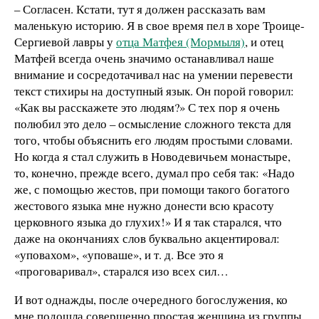
– Согласен. Кстати, тут я должен рассказать вам
маленькую историю. Я в свое время пел в хоре Троице-
Сергиевой лавры у
отца Матфея (Мормыля)
, и отец
Матфей всегда очень значимо останавливал наше
внимание и сосредотачивал нас на умении перевести
текст стихиры на доступный язык. Он порой говорил:
«Как вы расскажете это людям?» С тех пор я очень
полюбил это дело – осмысление сложного текста для
того, чтобы объяснить его людям простыми словами.
Но когда я стал служить в Новодевичьем монастыре,
то, конечно, прежде всего, думал про себя так: «Надо
же, с помощью жестов, при помощи такого богатого
жестового языка мне нужно донести всю красоту
церковного языка до глухих!» И я так старался, что
даже на окончаниях слов буквально акцентировал:
«уповахом», «уповаше», и т. д. Все это я
«проговаривал», старался изо всех сил…
И вот однажды, после очередного богослужения, ко
мне подошла совершенно простая женщина из группы