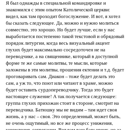
Я был однажды в специальной командировке и
знакомился с этим опытом Католической церкви:
видел, как там проходит богослужение. И вот, я хотел
бы сказать следующее. Да, можно и нужно молиться
совместно, это хорошо. Но будет лучше, если у нас
выработается постепенно такой текстовой и обрядовый
порядок литургии, когда весь визуальный акцент
глухих будет максимально сосредоточен не на
переводчике, а на священнике, который в доступной
форме те же самые молитвы, те мысли, которые
заложены в эти молитвы, прошения ектении и т.д. будет
проговаривать сам. Диакон – тоже будет делать это
сам, а уж то, что поют или читают в храме, можно
будет оставить сурдопереводчику. Тогда это будет
настоящее служение! А так получается следующее:
группа глухих прихожан стоит в стороне, смотрит на
переводчика. Батюшку мы не видим – там идет своя
жизнь, а у нас – своя. Это определенный, может быть,
не очень ощутимый, но все же процесс унижения,
ущемления, сегрегации. Вот вам ваш барьерчик, но за