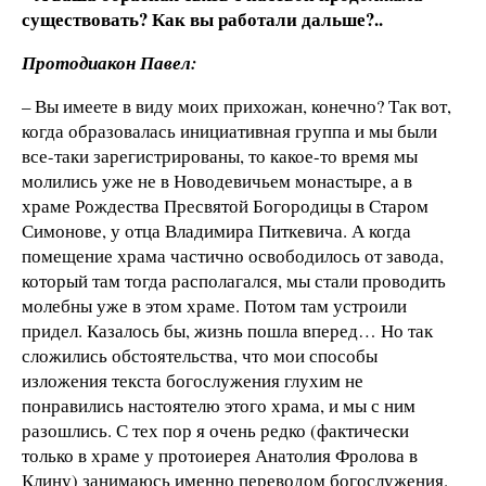
существовать? Как вы работали дальше?..
Протодиакон Павел:
– Вы имеете в виду моих прихожан, конечно? Так вот,
когда образовалась инициативная группа и мы были
все-таки зарегистрированы, то какое-то время мы
молились уже не в Новодевичьем монастыре, а в
храме Рождества Пресвятой Богородицы в Старом
Симонове, у отца Владимира Питкевича. А когда
помещение храма частично освободилось от завода,
который там тогда располагался, мы стали проводить
молебны уже в этом храме. Потом там устроили
придел. Казалось бы, жизнь пошла вперед… Но так
сложились обстоятельства, что мои способы
изложения текста богослужения глухим не
понравились настоятелю этого храма, и мы с ним
разошлись. С тех пор я очень редко (фактически
только в храме у протоиерея Анатолия Фролова в
Клину) занимаюсь именно переводом богослужения.