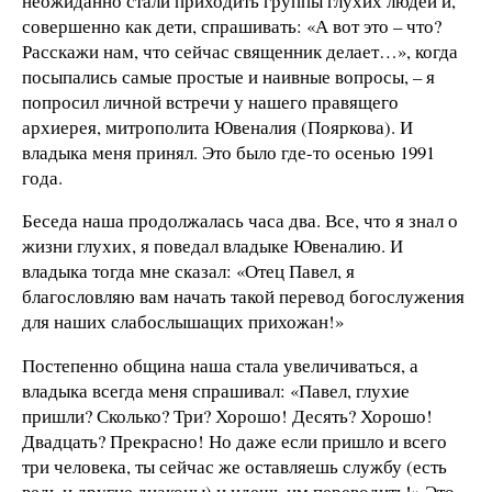
неожиданно стали приходить группы глухих людей и,
совершенно как дети, спрашивать: «А вот это – что?
Расскажи нам, что сейчас священник делает…», когда
посыпались самые простые и наивные вопросы, – я
попросил личной встречи у нашего правящего
архиерея, митрополита Ювеналия (Пояркова). И
владыка меня принял. Это было где-то осенью 1991
года.
Беседа наша продолжалась часа два. Все, что я знал о
жизни глухих, я поведал владыке Ювеналию. И
владыка тогда мне сказал: «Отец Павел, я
благословляю вам начать такой перевод богослужения
для наших слабослышащих прихожан!»
Постепенно община наша стала увеличиваться, а
владыка всегда меня спрашивал: «Павел, глухие
пришли? Сколько? Три? Хорошо! Десять? Хорошо!
Двадцать? Прекрасно! Но даже если пришло и всего
три человека, ты сейчас же оставляешь службу (есть
ведь и другие диаконы) и идешь им переводить!» Это