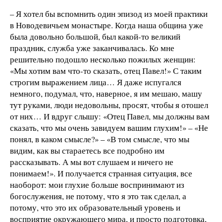
– Я хотел бы вспомнить один эпизод из моей практики
в Новодевичьем монастыре. Когда наша община уже
была довольно большой, был какой-то великий
праздник, служба уже заканчивалась. Ко мне
решительно подошло несколько пожилых женщин:
«Мы хотим вам что-то сказать, отец Павел!» С таким
строгим выражением лица… Я даже испугался
немного, подумал, что, наверное, я им мешаю, машу
тут руками, люди недовольны, просят, чтобы я отошел
от них… И вдруг слышу: «Отец Павел, мы должны вам
сказать, что мы очень завидуем вашим глухим!» – «Не
понял, в каком смысле?» – «В том смысле, что мы
видим, как вы стараетесь все подробно им
рассказывать. А мы вот слушаем и ничего не
понимаем!». И получается странная ситуация, все
наоборот: мои глухие больше воспринимают из
богослужения, не потому, что я это так сделал, а
потому, что это их образовательный уровень и
восприятие окружающего мира, и просто подготовка,