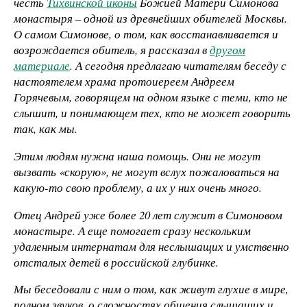
честь
Тихвинской иконы
Божией Матери Симонова
монастыря – одной из древнейших обителей Москвы.
О самом Симонове, о том, как восстанавливается и
возрождается обитель, я рассказал в
другом
материале
. А сегодня предлагаю читателям беседу с
настоятелем
храма
протоиереем Андреем
Горячевым, говорящем на одном языке с теми, кто не
слышит, и понимающем тех, кто не может говорить
так, как мы.
Этим людям нужна наша помощь. Они не могут
вызвать «скорую», не могут вслух пожаловаться на
какую-то свою проблему, а их у них очень много.
Отец Андрей уже более 20 лет служит в Симоновом
монастыре. А еще помогает сразу нескольким
удаленным интернатам для неслышащих и умственно
отсталых детей в российской глубинке.
Мы беседовали с ним о том, как живут глухие в мире,
полном звуков, о сложностях общения слышащих и