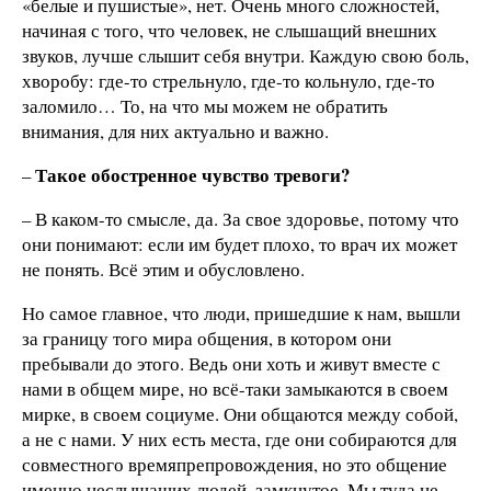
«белые и пушистые», нет. Очень много сложностей,
начиная с того, что человек, не слышащий внешних
звуков, лучше слышит себя внутри. Каждую свою боль,
хворобу: где-то стрельнуло, где-то кольнуло, где-то
заломило… То, на что мы можем не обратить
внимания, для них актуально и важно.
Такое обостренное чувство тревоги?
–
– В каком-то смысле, да. За свое здоровье, потому что
они понимают: если им будет плохо, то врач их может
не понять. Всё этим и обусловлено.
Но самое главное, что люди, пришедшие к нам, вышли
за границу того мира общения, в котором они
пребывали до этого. Ведь они хоть и живут вместе с
нами в общем мире, но всё-таки замыкаются в своем
мирке, в своем социуме. Они общаются между собой,
а не с нами. У них есть места, где они собираются для
совместного времяпрепровождения, но это общение
именно неслышащих людей, замкнутое. Мы туда не