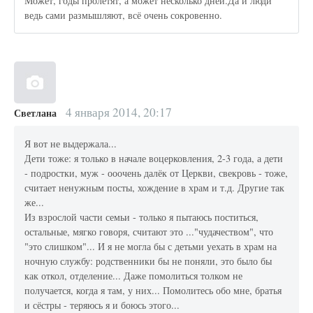
Может, годы пролетят, а может несколько дней.Да и люди
ведь сами размышляют, всё очень сокровенно.
4 января 2014, 20:17
Светлана
Я вот не выдержала...
Дети тоже: я только в начале воцерковления, 2-3 года, а дети
- подростки, муж - ооочень далёк от Церкви, свекровь - тоже,
считает ненужным посты, хождение в храм и т.д. Другие так
же...
Из взрослой части семьи - только я пытаюсь поститься,
остальные, мягко говоря, считают это ..."чудачеством", что
"это слишком"... И я не могла бы с детьми уехать в храм на
ночную службу: родственники бы не поняли, это было бы
как откол, отделение... Даже помолиться толком не
получается, когда я там, у них... Помолитесь обо мне, братья
и сёстры - теряюсь я и боюсь этого...