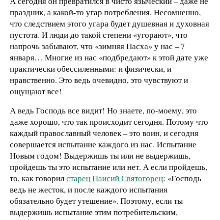
А сегодня он превратился в чисто языческий – даже не
праздник, а какой-то угар потребления. Несомненно,
что следствием этого угара будет душевная и духовная
пустота. И люди до такой степени «угорают», что
напрочь забывают, что «зимняя Пасха» у нас – 7
января… Многие из нас «подбредают» к этой дате уже
практически обессиленными: и физически, и
нравственно. Это ведь очевидно, это чувствуют и
ощущают все!
А ведь Господь все видит! Но знаете, по-моему, это
даже хорошо, что так происходит сегодня. Потому что
каждый православный человек – это воин, и сегодня
совершается испытание каждого из нас. Испытание
Новым годом! Выдержишь ты или не выдержишь,
пройдешь ты это испытание или нет. А если пройдешь,
то, как говорил
старец Паисий Святогорец
: «Господь
ведь не жесток, и после каждого испытания
обязательно будет утешение». Поэтому, если ты
выдержишь испытание этим потребительским,