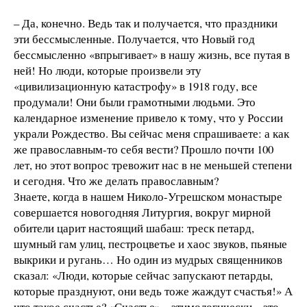
– Да, конечно. Ведь так и получается, что праздники
эти бессмысленные. Получается, что Новый год
бессмысленно «впрыгивает» в нашу жизнь, все путая в
ней! Но люди, которые произвели эту
«цивилизационную катастрофу» в 1918 году, все
продумали! Они были грамотными людьми. Это
календарное изменение привело к тому, что у России
украли Рождество. Вы сейчас меня спрашиваете: а как
же православным-то себя вести? Прошло почти 100
лет, но этот вопрос тревожит нас в не меньшей степени
и сегодня. Что же делать православным?
Знаете, когда в нашем Николо-Угрешском монастыре
совершается новогодняя Литургия, вокруг мирной
обители царит настоящий шабаш: треск петард,
шумный гам улиц, пестроцветье и хаос звуков, пьяные
выкрики и ругань… Но один из мудрых священников
сказал: «Люди, которые сейчас запускают петарды,
которые празднуют, они ведь тоже жаждут счастья!» А
что такое счастье? «Счастье» – этимологически – это