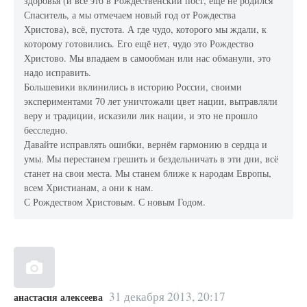
здоровья (и всё это в Рождественский пост, еще не родился
Спаситель, а мы отмечаем новый год от Рождества
Христова), всё, пустота. А где чудо, которого мы ждали, к
которому готовились. Его ещё нет, чудо это Рождество
Христово. Мы впадаем в самообман или нас обманули, это
надо исправить.
Большевики вклинились в историю России, своими
экспериментами 70 лет уничтожали цвет нации, вытравляли
веру и традиции, исказили лик нации, и это не прошло
бесследно.
Давайте исправлять ошибки, вернём гармонию в сердца и
умы. Мы перестанем грешить и бездельничать в эти дни, всё
станет на свои места. Мы станем ближе к народам Европы,
всем Христианам, а они к нам.
С Рождеством Христовым. С новым Годом.
31 декабря 2013, 20:17
анастасия алексеева