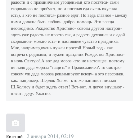
радости и с праздничным угощеньем( кто постятся- сами
скоромного не пробуют, но и постная еда очень вкусная
есть), а кто не постятся- разное едят. Но ведь главное - между
ними должна быть любовь. добро. помощь. Это всегда
необходимо. Рождество Христово- совсем другой настрой-
здесь уже радость не просто так, а радость духовная и с едой
скоромной- можно есть- и настоящее чувство праздника.
Мне, например,очень нужен простой Новый год - как
встреча с родными, и нужен праздник Рождества Христова-
в ночь Cвятую!.А вот дед мороз -это не настоящее, поэтому
не надо деда мороза "тащить" в Православие.А то смотрю-
совсем уж деда мороза рекламируют всюду- а это персонаж,
как. например. Шерлок Холмс- кто же напишет письмо
Ш.Холмсу и будет ждать ответ? Вот-вот. А детям внушают -
писать деду. Ужасно.
2 января 2014, 02:19
Евгений