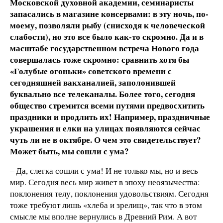
Московской духовной академии, семинаристы
запасались в магазине консервами: в эту ночь, по-
моему, позволяли рыбу (снисходя к человеческой
слабости), но это все было как-то скромно. Да и в
масштабе государственном встреча Нового года
совершалась тоже скромно: сравнить хотя бы
«Голубые огоньки» советского времени с
сегодняшней вакханалией, заполонившей
буквально все телеканалы. Более того, сегодня
общество стремится всеми путями предвосхитить
праздники и продлить их! Например, праздничные
украшения и елки на улицах появляются сейчас
чуть ли не в октябре. О чем это свидетельствует?
Может быть, мы сошли с ума?
– Да, слегка сошли с ума! И не только мы, но и весь
мир. Сегодня весь мир живет в эпоху неоязычества:
поклонения телу, поклонения удовольствиям. Сегодня
тоже требуют лишь «хлеба и зрелищ», так что в этом
смысле мы вполне вернулись в Древний Рим. А вот