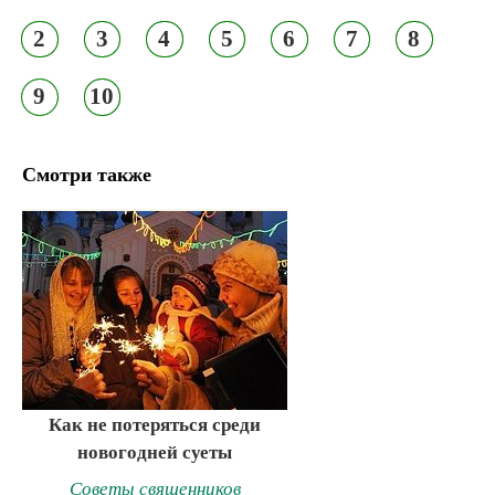
2
3
4
5
6
7
8
9
10
Смотри также
Как не потеряться среди
новогодней суеты
Советы священников