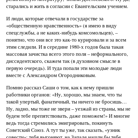
старались и жить в согласии с Евангельским учением.
И люди, которые отвечали в государстве за
«общественную нравственность» (я имею в виду
спецслужбы, а не каких-нибудь комсомольцев), –
понятно, что они все это как-то курировали и за всем
этим следили. И в середине 1980-х годов была такая
массовая зачистка всего этого поля – неформального,
диссидентского, скажем так (в духовном смысле в
первую очередь). И туда попали эти молодые люди
вместе с Александром Огородниковым.
Помню рассказ Саши о том, как к нему пришли
работники органов: «Ну, хорошо, мы знаем, что ты
такой упертый, фанатичный, ты ничего не бросишь…
Ну, ладно, мы тоже не звери – уезжай из страны, мы не
будем тебе препятствовать, даже поможем!» И многие
ведь тогда стремились эмигрировать, покинуть
Советский Союз. А тут ты уже, так сказать, «узник
совести»: тебя выгоняют, на Западе нашли бы тебе