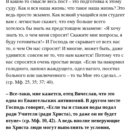
В каком-то смысле весь пост – это подготовка к этому
суду. Как и вся наша жизнь; что такое наша жизнь? Это
ведь просто экзамен. Как всякий учащийся или студент
вам с легкостью скажет, что ему больше всего
хотелось бы знать на предстоящем экзамене: «Я хочу
знать то, о чем меня спросят! Скажите мне вопросы, я
буду готовиться!» И Господь не скрывает от всех нас
то, о чем Он нас спросит! И многие, может быть, даже
удивятся: совсем не то, что нам кажется! Потому что с
нас спросятся очень простые вещи. «Если ты накормил
голодного, напоил жаждущего, одел нагого, посетил
больного или заключенного – то ты Мне это сделал...»
(ср. Мф. 25, 35; 37; 40).
– Все-таки, мне кажется, отец Вячеслав, что это
одна из Евангельских антиномий. В другом месте
Господь говорит, «Если ты и стакан воды подал
ради Учителя (ради Христа), то даже он не будет
втуне» (ср. Мф. 10, 42). А ведь вполне неверующие
во Христа люди могут выполнить те условия,