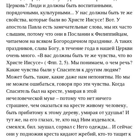
Церковь? Люди и должны быть воспитанными,
порядочными, культурными... У нас должны быть те же
свойства, которые были во Христе Иисусе! Вот. У
апостола Павла есть замечательные слова, мы их часто
слышим, потому что они в Послании к Филиппийцам,
читаемом на всяком Богородичном празднике. А таких
праздников, слава Богу, в течение года в нашей Церкви
очень много. «В вас должны быть те же чувства, что во
Христе Иисусе» ( Флп. 2, 5). Мы понимаем, о чем речь?
Какие чувства были у Спасителя к другим людям?
Может быть, такие, какие даже нам непонятны. Но мы
не можем ошибаться, говоря про эти чувства. Когда
Спаситель был на кресте, умирая в этой
нечеловеческой муке – потому что нет ничего
страшнее, чем оказаться на кресте живому человеку,
быть прибитому к этому дереву, умирая от удушья! И
тут же, на его глазах, те, кто над Ним издевался,
смеялся, бил. заушал, сорвал с Него одежды... И сейчас
они у подножия креста кидают жребий, кто-то тащит к