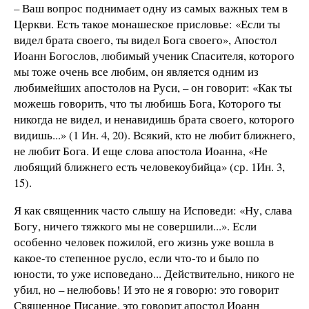
– Ваш вопрос поднимает одну из самых важных тем в
Церкви. Есть такое монашеское присловье: «Если ты
видел брата своего, ты видел Бога своего», Апостол
Иоанн Богослов, любимый ученик Спасителя, которого
мы тоже очень все любим, он является одним из
любимейших апостолов на Руси, – он говорит: «Как ты
можешь говорить, что ты любишь Бога, Которого ты
никогда не видел, и ненавидишь брата своего, которого
видишь...» (1 Ин. 4, 20). Всякий, кто не любит ближнего,
не любит Бога. И еще слова апостола Иоанна, «Не
любящий ближнего есть человекоубийца» (ср. 1Ин. 3,
15).
Я как священник часто слышу на Исповеди: «Ну, слава
Богу, ничего тяжкого мы не совершили...». Если
особенно человек пожилой, его жизнь уже вошла в
какое-то степенное русло, если что-то и было по
юности, то уже исповедано... Действительно, никого не
убил, но – нелюбовь! И это не я говорю: это говорит
Священное Писание, это говорит апостол Иоанн