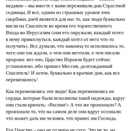
недавно – мы вместе с вами переживали дни Страстной
седмицы, И вот, одним из страшных уроков этих
скорбных дней является для нас то, как люди буквально
висли на Спасителе во время его торжественного
Входа во Иерусалим (они его окружали, каждый хотел
к нему прикоснуться, каждый хотел от него что-то
получить). Все думали, что наконец-то исполнилось то,
чего они так ждали, о чем они мечтали, о чем писали
пророки: вот оно, Царство Израиля будет сейчас
установлено, ибо пришел Мессия, долгожданный
Спаситель! И затем, буквально в краткие дни, как все
переменилось!
Как переменились эти люди! Как переменились их
сердца, которые были исполнены такой надежды, вдруг
они стали кричать: «Распни!» А что же произошло? А
произошло то, что на самом деле они вдруг осознали:
что может дать им человек, что принес им Господь.
Его Царство – оно не от мира не сего, Это не то, на