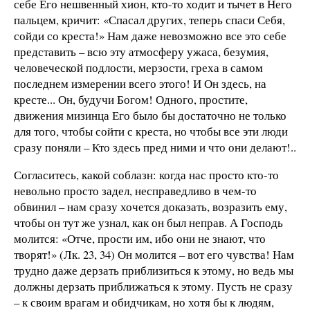
себе Его нешвенный хион, кто-то ходит и тычет в Него
пальцем, кричит: «Спасал других, теперь спаси Себя,
сойди со креста!» Нам даже невозможно все это себе
представить – всю эту атмосферу ужаса, безумия,
человеческой подлости, мерзости, греха в самом
последнем измерении всего этого! И Он здесь, на
кресте... Он, будучи Богом! Одного, простите,
движения мизинца Его было бы достаточно не только
для того, чтобы сойти с креста, но чтобы все эти люди
сразу поняли – Кто здесь пред ними и что они делают!..
Согласитесь, какой соблазн: когда нас просто кто-то
невольно просто задел, несправедливо в чем-то
обвинил – нам сразу хочется доказать, возразить ему,
чтобы он тут же узнал, как он был неправ. А Господь
молится: «Отче, прости им, ибо они не знают, что
творят!» (Лк. 23, 34) Он молится – вот его чувства! Нам
трудно даже дерзать приблизиться к этому, но ведь мы
должны дерзать приближаться к этому. Пусть не сразу
– к своим врагам и обидчикам, но хотя бы к людям,