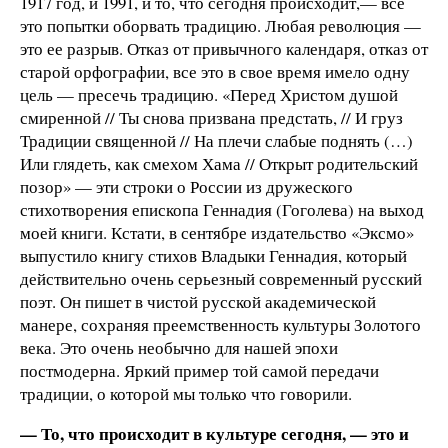
1917 год, и 1991, и то, что сегодня происходит,— все
это попытки оборвать традицию. Любая революция —
это ее разрыв. Отказ от привычного календаря, отказ от
старой орфографии, все это в свое время имело одну
цель — пресечь традицию. «Перед Христом душой
смиренной // Ты снова призвана предстать, // И груз
Традиции священной // На плечи слабые поднять (…)
Или глядеть, как смехом Хама // Открыт родительский
позор» — эти строки о России из дружеского
стихотворения епископа Геннадия (Гоголева) на выход
моей книги. Кстати, в сентябре издательство «Эксмо»
выпустило книгу стихов Владыки Геннадия, который
действительно очень серьезный современный русский
поэт. Он пишет в чистой русской академической
манере, сохраняя преемственность культуры Золотого
века. Это очень необычно для нашей эпохи
постмодерна. Яркий пример той самой передачи
традиции, о которой мы только что говорили.
— То, что происходит в культуре сегодня, — это и