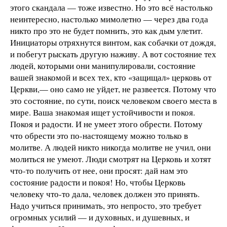
этого скандала — тоже известно. Но это всё настолько
неинтересно, настолько мимолетно — через два года
никто про это не будет помнить, это как дым улетит.
Инициаторы отряхнутся винтом, как собачки от дождя,
и побегут рыскать другую наживу. А вот состояние тех
людей, которыми они манипулировали, состояние
вашей знакомой и всех тех, кто «защищал» церковь от
Церкви,— оно само не уйдет, не развеется. Потому что
это состояние, по сути, поиск человеком своего места в
мире. Ваша знакомая ищет устойчивости и покоя.
Покоя и радости. И не умеет этого обрести. Потому
что обрести это по-настоящему можно только в
молитве. А людей никто никогда молитве не учил, они
молиться не умеют. Люди смотрят на Церковь и хотят
что-то получить от нее, они просят: дай нам это
состояние радости и покоя! Но, чтобы Церковь
человеку что-то дала, человек должен это принять.
Надо учиться принимать, это непросто, это требует
огромных усилий — и духовных, и душевных, и