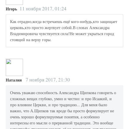
11 ноября 2017, 01:24
Игорь
Как отрадно,когда встречаешь ещё кого-нибудь,кто защищает
церковь,кто просто жертвует собой.В словах Александра
Владимировича чувствуется сила!Не может укрыться город
стоящий на верху горы.
7 ноября 2017, 21:30
Наталия
Очень уважаю способность Александра Щипкова говорить о
сложных вещах глубоко, умно и честно: и про Исаакий, и
про влияние Церкви, и про традицию... Для меня было
важно, что А.Щипков так вроде бы просто формулирует не
очень хорошо формулируемые понятия, а особенно
интересны его мысли о прерванной традиции. Это вообще
катастрофа: традиция уходит, её не понимают, нет традиции