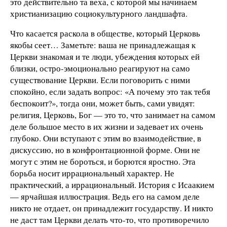
это действительно та веха, с которой мы начинаем
христианизацию социокультурного ландшафта.
Что касается раскола в обществе, который Церковь
якобы сеет… Заметьте: ваша не принадлежащая к
Церкви знакомая и те люди, убеждения которых ей
близки, остро-эмоционально реагируют на само
существование Церкви. Если поговорить с ними
спокойно, если задать вопрос: «А почему это так тебя
беспокоит?», тогда они, может быть, сами увидят:
религия, Церковь, Бог — это то, что занимает на самом
деле большое место в их жизни и задевает их очень
глубоко. Они вступают с этим во взаимодействие, в
дискуссию, но в конфронтационной форме. Они не
могут с этим не бороться, и борются яростно. Эта
борьба носит иррациональный характер. Не
практический, а иррациональный. История с Исаакием
— ярчайшая иллюстрация. Ведь его на самом деле
никто не отдает, он принадлежит государству. И никто
не даст там Церкви делать что-то, что противоречило