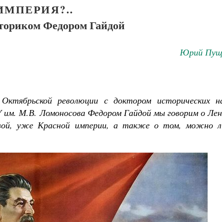
ИМПЕРИЯ?..
сториком Федором Гайдой
Юрий Пущ
Октябрьской революции с доктором исторических на
им. М.В. Ломоносова Федором Гайдой мы говорим о Лен
вой, уже Красной империи, а также о том, можно л
Великомученик Георгий Победоносец. Н
святого
Роман Котов