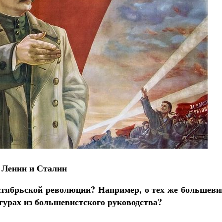
Как найти своё место в жизни
Кирилл Мурышев
Ленин и Сталин
Октябрьской революции? Например, о тех же большеви
гурах из большевистского руководства?