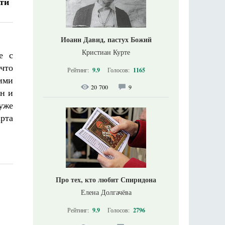
сти
Иоанн Давид, пастух Божий
Кристиан Курте
е с
что
Рейтинг:
9.9
Голосов:
1165
ими
20 700
9
ин и
уже
рта
Про тех, кто любит Спиридона
Елена Долгачёва
Рейтинг:
9.9
Голосов:
2796