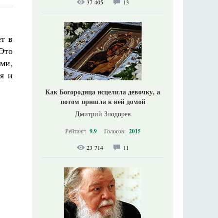
37 405
13
т в
Это
ми,
я и
Как Богородица исцелила девочку, а
потом пришла к ней домой
Дмитрий Злодорев
Рейтинг:
9.9
Голосов:
2015
23 714
11