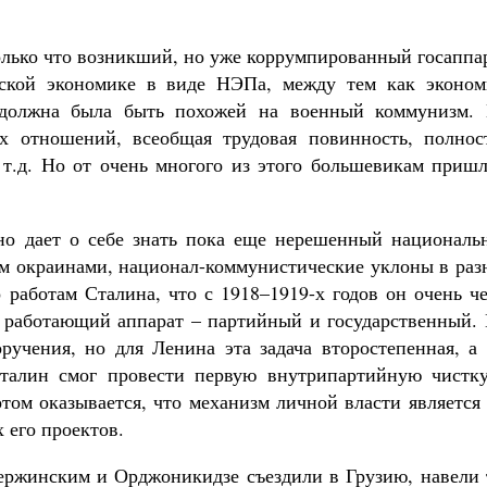
только что возникший, но уже коррумпированный госаппа
еской экономике в виде НЭПа, между тем как эконом
должна была быть похожей на военный коммунизм. 
ых отношений, всеобщая трудовая повинность, полнос
т.д. Но от очень многого из этого большевикам пришл
ьно дает о себе знать пока еще нерешенный националь
м окраинами, национал-коммунистические уклоны в раз
 работам Сталина, что с 1918–1919-х годов он очень ч
 работающий аппарат – партийный и государственный. 
учения, но для Ленина эта задача второстепенная, а 
Сталин смог провести первую внутрипартийную чистку
отом оказывается, что механизм личной власти является
 его проектов.
Дзержинским и Орджоникидзе съездили в Грузию, навели