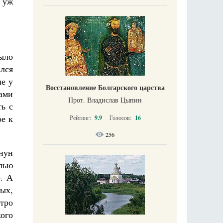
 уж
было
ался
е у
Восстановление Болгарского царства
ками
Прот. Владислав Цыпин
ть с
ое к
Рейтинг:
9.9
Голосов:
16
256
нун
лью
. А
рых,
стро
ого