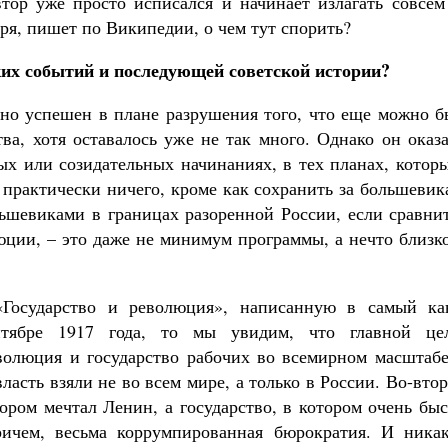
тор уже просто исписался и начинает излагать совсем
ря, пишет по Википедии, о чем тут спорить?
ких событий и последующей советской истории?
очно успешен в плане разрушения того, что еще можно 
ва, хотя оставалось уже не так много. Однако он оказ
х или созидательных начинаниях, в тех планах, которы
ь практически ничего, кроме как сохранить за большеви
льшевиками в границах разоренной России, если сравни
юции, – это даже не минимум программы, а нечто близк
«Государство и революция», написанную в самый ка
ентябре 1917 года, то мы увидим, что главной це
волюция и государство рабочих во всемирном масштабе
ласть взяли не во всем мире, а только в России. Во-вто
тором мечтал Ленин, а государство, в котором очень бы
ричем, весьма коррумпированная бюрократия. И никак