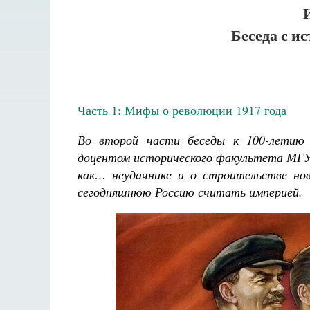
Беседа с и
Часть 1: Мифы о революции 1917 года
Во второй части беседы к 100-летию 
доцентом исторического факультета МГУ 
как… неудачнике и о строительстве но
сегодняшнюю Россию считать империей.
Разлуки не будет