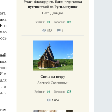
Учась благодарить Бога: педагогика
путешествий по Руси-матушке
рат,
Петр Давыдов
ика
Рейтинг:
10
Голосов:
107
Его
855
1
тью
ось
ный
ных
етко
И в
Свеча на ветру
для
Алексей Солоницын
, в
 для
Рейтинг:
10
Голосов:
175
2 054
 там