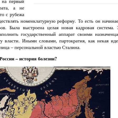
т на первый
рата, а не
то с рубежа
ществлять номенклатурную реформу. То есть он начинае
ров. Была выстроена целая новая кадровая система. 
аполнить государственный аппарат своими назначенца
у власти. Иными словами, партократия, как некая иде
 лица – персональной властью Сталина.
России – история болезни?