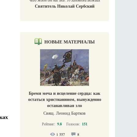
Чего ждет от нас Бог. 10 заповедей Божиих
Святитель Николай Сербский
НОВЫЕ МАТЕРИАЛЫ
Бремя меча и исцеление сердца: как
остаться христианином, вынужденно
останавливая зло
Свящ. Леонид Бартков
ках
Рейтинг:
9.8
Голосов:
151
1 557
8