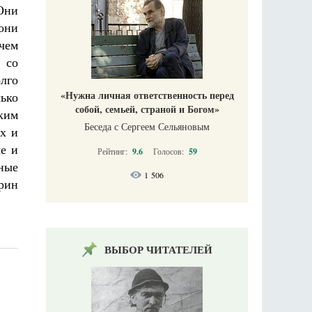
Они
 они
чем
 со
лго
«Нужна личная ответственность перед
ько
собой, семьей, страной и Богом»
ким
Беседа с Сергеем Сельяновым
х и
ые и
Рейтинг:
9.6
Голосов:
59
вные
1 506
арин
ВЫБОР ЧИТАТЕЛЕЙ