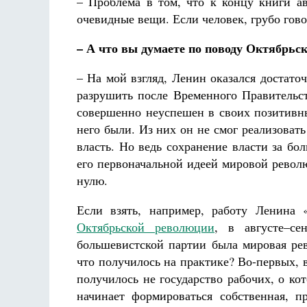
– Проблема в том, что к концу книги ав
очевидные вещи. Если человек, грубо гово
– А что вы думаете по поводу Октябрьс
– На мой взгляд, Ленин оказался достат
разрушить после Временного Правительст
совершенно неуспешен в своих позитивны
него были. Из них он не смог реализоват
власть. Но ведь сохранение власти за бо
его первоначальной идеей мировой револ
нулю.
Если взять, например, работу Ленина 
Октябрьской революции
, в августе–с
большевистской партии была мировая ре
что получилось на практике? Во-первых, в
получилось не государство рабочих, о ко
начинает формироваться собственная, п