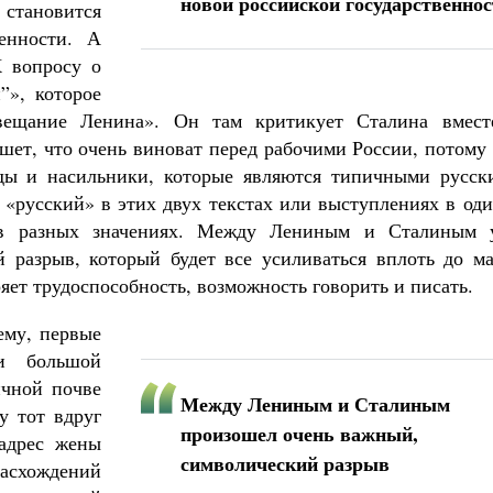
новой российской государственно
становится
енности. А
 вопросу о
”», которое
вещание Ленина». Он там критикует Сталина вмест
ет, что очень виноват перед рабочими России, потому 
ы и насильники, которые являются типичными русск
 «русский» в этих двух текстах или выступлениях в од
в разных значениях. Между Лениным и Сталиным 
 разрыв, который будет все усиливаться вплоть до ма
ряет трудоспособность, возможность говорить и писать.
ему, первые
и большой
ичной почве
Между Лениным и Сталиным
у тот вдруг
произошел очень важный,
 адрес жены
символический разрыв
расхождений