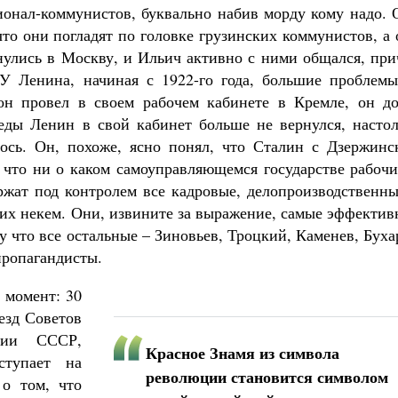
ионал-коммунистов, буквально набив морду кому надо. 
что они погладят по головке грузинских коммунистов, а
нулись в Москву, и Ильич активно с ними общался, при
У Ленина, начиная с 1922-го года, большие проблемы
он провел в своем рабочем кабинете в Кремле, он до
еды Ленин в свой кабинет больше не вернулся, настол
лось. Он, похоже, ясно понял, что Сталин с Дзержинс
 что ни о каком самоуправляющемся государстве рабочи
ержат под контролем все кадровые, делопроизводственн
 их некем. Они, извините за выражение, самые эффекти
у что все остальные – Зиновьев, Троцкий, Каменев, Бух
пропагандисты.
 момент: 30
езд Советов
нии СССР,
Красное Знамя из символа
ступает на
революции становится символом
 о том, что