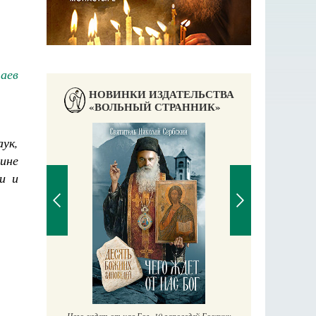
аев
НОВИНКИ ИЗДАТЕЛЬСТВА
«ВОЛЬНЫЙ СТРАННИК»
ук,
ине
и и
П
Е
аучись у