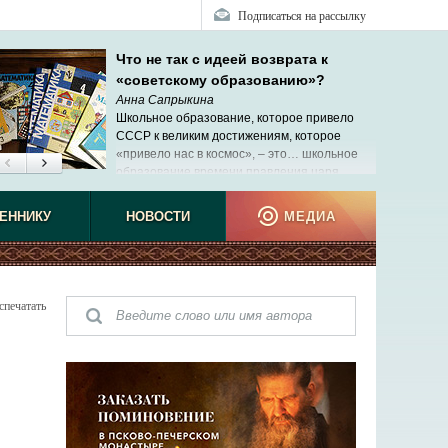
Подписаться на рассылку
Что не так с идеей возврата к
«советскому образованию»?
Анна Сапрыкина
Школьное образование, которое привело
СССР к великим достижениям, которое
«привело нас в космос», ‒ это… школьное
образование времени правления царя
Николая II.
ЕННИКУ
НОВОСТИ
МЕДИА
спечатать