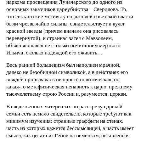
наркома просвещения Луначарского до одного из
основных заказчиков цареубийства – Свердлова. То,
что сектантские мотивы у создателей советской власти
были чрезвычайно сильны, свидетельствует и культ
красной звезды (причем вначале она рисовалась
перевернутой), и странная затея с Мавзолеем,
объясняющаяся не столько почитанием мертвого
Ильича, сколько надеждой его оживить…
Весь ранний большевизм был наполнен мрачной,
далеко не безобидной символикой, а в действиях его
вождей прорывалась не просто политическая, но
какая-то метафизическая ненависть к царю, прежнему
тысячелетнему строю России и, разумеется, церкви.
В следственных материалах по расстрелу царской
семьи есть немало свидетельств, которые требуют как
минимум изучения: странные граффити на стенах,
часть из которых кажется бессмыслицей, а часть имеет
смысл, как цитата из Гейне на немецком, оставленная