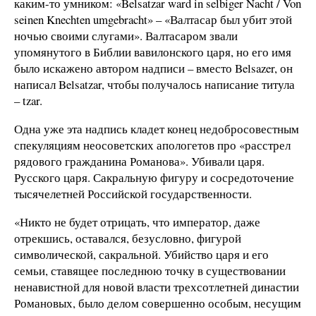
каким-то умником: «Belsatzar ward in selbiger Nacht / Von
seinen Knechten umgebracht» – «Валтасар был убит этой
ночью своими слугами». Валтасаром звали
упомянутого в Библии вавилонского царя, но его имя
было искажено автором надписи – вместо Belsazer, он
написал Belsatzar, чтобы получалось написание титула
– tzar.
Одна уже эта надпись кладет конец недобросовестным
спекуляциям неосоветских апологетов про «расстрел
рядового гражданина Романова». Убивали царя.
Русского царя. Сакральную фигуру и сосредоточение
тысячелетней Российской государственности.
«Никто не будет отрицать, что император, даже
отрекшись, оставался, безусловно, фигурой
символической, сакральной. Убийство царя и его
семьи, ставящее последнюю точку в существовании
ненавистной для новой власти трехсотлетней династии
Романовых, было делом совершенно особым, несущим