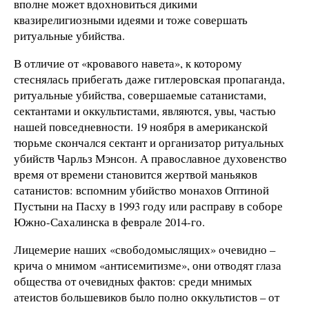
вполне может вдохновиться дикими
квазирелигиозными идеями и тоже совершать
ритуальные убийства.
В отличие от «кровавого навета», к которому
стеснялась прибегать даже гитлеровская пропаганда,
ритуальные убийства, совершаемые сатанистами,
сектантами и оккультистами, являются, увы, частью
нашей повседневности. 19 ноября в американской
тюрьме скончался сектант и организатор ритуальных
убийств Чарльз Мэнсон. А православное духовенство
время от времени становится жертвой маньяков
сатанистов: вспомним убийство монахов Оптиной
Пустыни на Пасху в 1993 году или расправу в соборе
Южно-Сахалинска в феврале 2014-го.
Лицемерие наших «свободомыслящих» очевидно –
крича о мнимом «антисемитизме», они отводят глаза
общества от очевидных фактов: среди мнимых
атеистов большевиков было полно оккультистов – от