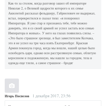
Как-то за столом, когда разговор зашел об императоре
Николае 2, о Великой щедрости которого к их семье
Аквсентий рассказал фельдшеру, Габриелович не выдержал,
встал, перекрестился и сказал тихо: «я похоронил
Императора. Я уже стар и признаюсь тебе, тебе можно
доверять, это я со своей армией не успел застать всю семью
Императора в живых». У него на глазах появились слезы. –
«Это было страшное зрелище, я был заместителем Колчака,
это я не успел на три часа взять Екатеринбург. Красная
Армия покинула город, когда мы вошли, нашей целью было
освободить царя, однако всю расстрелянную семью, облитую
керосином и подожженную, мы нашли за городом, тела и
одежда еще тлели, а самое страшное - бродяг
1 декабря 2017, 23:56
Игорь Поспелов