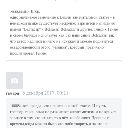
Уважаемый Егор,
одно маленькое замечание к Вашей замечательной статье - в
немецком языке существует несколько вариантов написания
имени "Валтасар" - Belsazar, Belsatzar и другие. Генрих Гейне
в своей балладе использует как раз написание Belsatzar, так
что автор надписи ничего не искажал и можно подивиться
осведомленности этого "умника", который правильно
процитировал Гейне.
6 декабря 2017, 00:21
тамара
1000%-всё правда ,что написано в этой статье. И пусть
господа-евреи сами не разжигают антисемитизм,и не кричат
заранее о том,что их кто-то в чём-то обвиняет.Прошли те
времена,когда можно было что-либо творить,и за это не