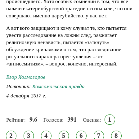
происшедшего. Хотя особых сомнений в том, что все
палачи екатеринбургской трагедии осознавали, что они
совершают именно цареубийство, у нас нет.
А вот кого защищают и кому служат те, кто пытается
увести расследование на ложны след, разжигает
религиозную ненависть, пытается «заткнуть»
обсуждение кричалками о том, что расследование
ритуального характера преступления – это
«антисемитизм», – вопрос, конечно, интересный.
Егор Холмогоров
Источник:
Комсомольская правда
4 декабря 2017 г.
9.6
391
1
Рейтинг:
Голосов:
Оценка:
2
3
4
5
6
7
8