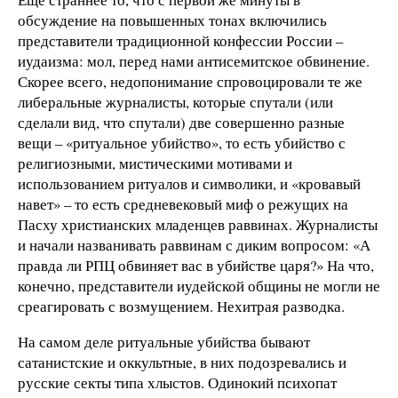
обсуждение на повышенных тонах включились
представители традиционной конфессии России –
иудаизма: мол, перед нами антисемитское обвинение.
Скорее всего, недопонимание спровоцировали те же
либеральные журналисты, которые спутали (или
сделали вид, что спутали) две совершенно разные
вещи – «ритуальное убийство», то есть убийство с
религиозными, мистическими мотивами и
использованием ритуалов и символики, и «кровавый
навет» – то есть средневековый миф о режущих на
Пасху христианских младенцев раввинах. Журналисты
и начали названивать раввинам с диким вопросом: «А
правда ли РПЦ обвиняет вас в убийстве царя?» На что,
конечно, представители иудейской общины не могли не
среагировать с возмущением. Нехитрая разводка.
На самом деле ритуальные убийства бывают
сатанистские и оккультные, в них подозревались и
русские секты типа хлыстов. Одинокий психопат