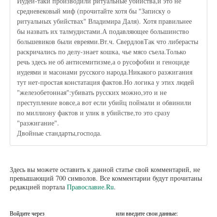
Иудеи-таки производили ритуальные убийства,и это не
средневековый миф (прочитайте хотя бы "Записку о
ритуальных убийствах" Владимира Даля). Хотя правильнее
бы назвать их талмудистами.А подавляющее большинство
большевиков были евреями.Вт.ч. СвердловТак что либерасты
раскричались по делу-знает кошка, чье мясо съела.Только
речь здесь не об антисемитизме,а о русофобии и геноциде
иудеями и масонами русского народа.Никакого разжигания
тут нет-простая констатация фактов.Но логика у этих людей
"железобетонная":убивать русских можно,это и не
преступление вовсе,а вот если убийц поймали и обвинили
по миллиону фактов и улик в убийстве,то это сразу
"разжигание".
Двойные стандарты,господа.
Здесь вы можете оставить к данной статье свой комментарий, не
превышающий 700 символов. Все комментарии будут прочитаны
редакцией портала
Православие.Ru
.
Войдите через
или введите свои данные: