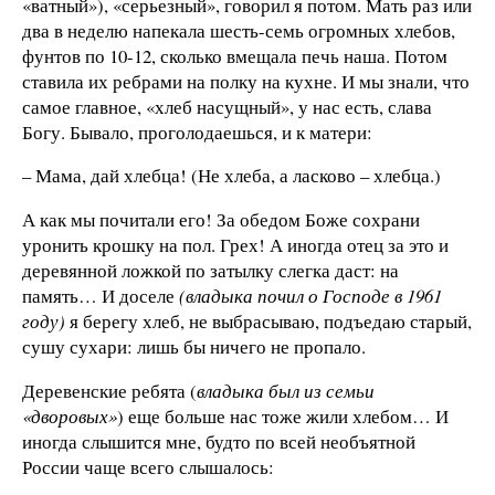
«ватный»), «серьезный», говорил я потом. Мать раз или
два в неделю напекала шесть-семь огромных хлебов,
фунтов по 10-12, сколько вмещала печь наша. Потом
ставила их ребрами на полку на кухне. И мы знали, что
самое главное, «хлеб насущный», у нас есть, слава
Богу. Бывало, проголодаешься, и к матери:
– Мама, дай хлебца! (Не хлеба, а ласково – хлебца.)
А как мы почитали его! За обедом Боже сохрани
уронить крошку на пол. Грех! А иногда отец за это и
деревянной ложкой по затылку слегка даст: на
память… И доселе
(владыка почил о Господе в 1961
году)
я берегу хлеб, не выбрасываю, подъедаю старый,
сушу сухари: лишь бы ничего не пропало.
Деревенские ребята (
владыка был из семьи
«дворовых»
) еще больше нас тоже жили хлебом… И
иногда слышится мне, будто по всей необъятной
России чаще всего слышалось: