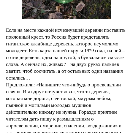
Если на месте каждой исчезнувшей деревни поставить
поклонный крест, то Россия будет представлять
гигантское кладбище деревень, которое неумолимо
молодеет. Есть карта нашей округи 1929 года, на ней –
сотни деревень, одна на другой, в буквальном смысле
слова. А сейчас их, живых? – на двух руках пальцев
хватит, чтоб сосчитать, а от остальных одни названия
остались…
Предложили: «Напишите что-нибудь о просвещении
селян». И я вдруг почувствовал, что та деревня,
которая мне дорога, с ее тоской, хмурым небом,
пьянкой и могилами молодых мужиков –
действительно никому не нужна. Гораздо приятнее
читателям дать пищу к размышлениям о
«просвещении, смирении, спасении, воздержании» и
т.д., нежели соприкасаться с этими отвратительными,