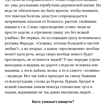
но, увы, реальными атрибутами деревенской жизни. Но
ведь не обязательно же быть врачом, чтобы понимать,
что тяжелая болезнь зачастую сопровождается
неприятным запахом от больного, рвотой, гнойными
язвами и т.п. Слова «просвещение селян» меня не
просто задели, а отрезвили (пишу это без всякой
улыбки). Во-первых, по ассоциации сразу вспомнилась
реплика Фарады: «Селянка, хочешь большой и чистой
любви?», а во-вторых, о каком «просвещении» вообще
может идти речь, когда скоро вообще некого будет
просвещать, не останется людей? У нас нередко утром
выходишь и видишь на дороге следы не человека или
машины, а лося, кабана, волка, а то и самого «хозяина»
– медведя. Вот так тайга приходит на смену бывшим
сельхозугодьям, сосны да березы, бурьян, бредьё и
всякий хмызник заняли некогда сенокосные луга и
пашни, кормившие не так давно миллионы людей…
Кого унижает нищета?