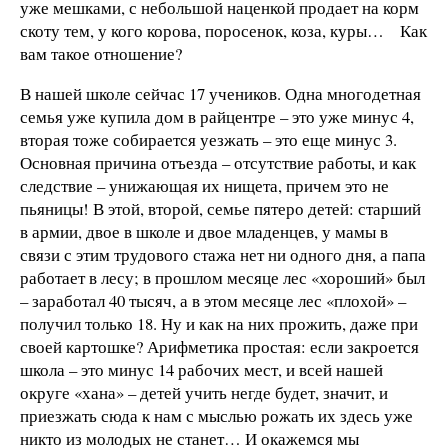
уже мешками, с небольшой наценкой продает на корм
скоту тем, у кого корова, поросенок, коза, куры… Как
вам такое отношение?
В нашей школе сейчас 17 учеников. Одна многодетная
семья уже купила дом в райцентре – это уже минус 4,
вторая тоже собирается уезжать – это еще минус 3.
Основная причина отъезда – отсутствие работы, и как
следствие – унижающая их нищета, причем это не
пьяницы! В этой, второй, семье пятеро детей: старший
в армии, двое в школе и двое младенцев, у мамы в
связи с этим трудового стажа нет ни одного дня, а папа
работает в лесу; в прошлом месяце лес «хороший» был
– заработал 40 тысяч, а в этом месяце лес «плохой» –
получил только 18. Ну и как на них прожить, даже при
своей картошке? Арифметика простая: если закроется
школа – это минус 14 рабочих мест, и всей нашей
округе «хана» – детей учить негде будет, значит, и
приезжать сюда к нам с мыслью рожать их здесь уже
никто из молодых не станет… И окажемся мы