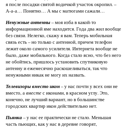
я после посадки святой водичкой участок окропил. –
А-а-а… Понятно… А мы с матюгами сажали…
Ненужные антенны
– моя изба в какой-то
информационной яме находится. Года два жил вообще
без связи. Нелегко, скажу я вам. Теперь мобильная
связь есть – но только с антенной, причем телефон
лежит около с
а
мого усилителя. Интернета вообще не
было, даже мобильного. Когда стало ясно, что без него
не обойтись, пришлось установить спутниковую
антенну и ежемесячно раскошеливаться, так что
ненужными никак не могу их назвать.
Телевизоры вместо икон
– у нас почти у всех они не
вместо, а
вместе
с иконами, в красном углу. Это,
конечно, не лучший вариант, но в большинстве
городских квартир икон действительно нет.
Пьянка
– у нас ее практически не стало. Меньшая
часть пьющих, как у нас в деревне говорят,