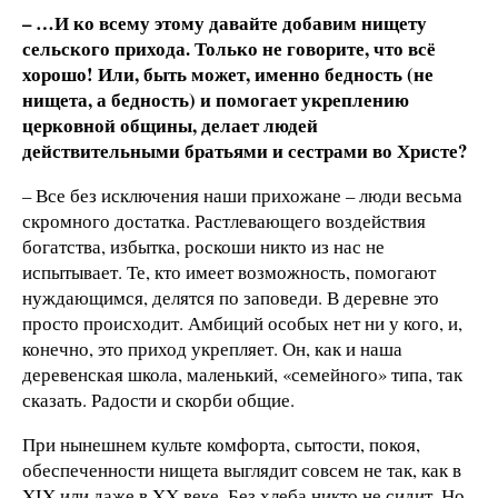
– …И ко всему этому давайте добавим нищету
сельского прихода. Только не говорите, что всё
хорошо! Или, быть может, именно бедность (не
нищета, а бедность) и помогает укреплению
церковной общины, делает людей
действительными братьями и сестрами во Христе?
– Все без исключения наши прихожане – люди весьма
скромного достатка. Растлевающего воздействия
богатства, избытка, роскоши никто из нас не
испытывает. Те, кто имеет возможность, помогают
нуждающимся, делятся по заповеди. В деревне это
просто происходит. Амбиций особых нет ни у кого, и,
конечно, это приход укрепляет. Он, как и наша
деревенская школа, маленький, «семейного» типа, так
сказать. Радости и скорби общие.
При нынешнем культе комфорта, сытости, покоя,
обеспеченности нищета выглядит совсем не так, как в
XIX или даже в XX веке. Без хлеба никто не сидит. Но