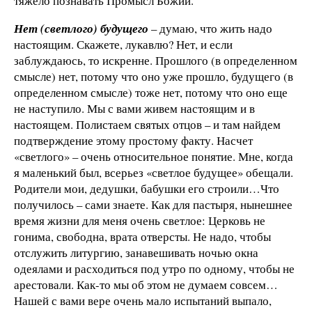
тяжело познавать Промысл Божий.
Нет (светлого) будущего
– думаю, что жить надо
настоящим. Скажете, лукавлю? Нет, и если
заблуждаюсь, то искренне. Прошлого (в определенном
смысле) нет, потому что оно уже прошло, будущего (в
определенном смысле) тоже нет, потому что оно еще
не наступило. Мы с вами живем настоящим и в
настоящем. Полистаем святых отцов – и там найдем
подтверждение этому простому факту. Насчет
«светлого» – очень относительное понятие. Мне, когда
я маленький был, всерьез «светлое будущее» обещали.
Родители мои, дедушки, бабушки его строили…Что
получилось – сами знаете. Как для пастыря, нынешнее
время жизни для меня очень светлое: Церковь не
гонима, свободна, врата отверсты. Не надо, чтобы
отслужить литургию, занавешивать ночью окна
одеялами и расходиться под утро по одному, чтобы не
арестовали. Как-то мы об этом не думаем совсем…
Нашей с вами вере очень мало испытаний выпало,