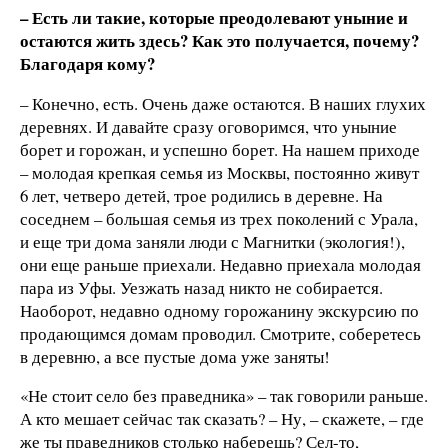
– Есть ли такие, которые преодолевают уныние и
остаются жить здесь? Как это получается, почему?
Благодаря кому?
– Конечно, есть. Очень даже остаются. В наших глухих
деревнях. И давайте сразу оговоримся, что уныние
борет и горожан, и успешно борет. На нашем приходе
– молодая крепкая семья из Москвы, постоянно живут
6 лет, четверо детей, трое родились в деревне. На
соседнем – большая семья из трех поколений с Урала,
и еще три дома заняли люди с Магнитки (экология!),
они еще раньше приехали. Недавно приехала молодая
пара из Уфы. Уезжать назад никто не собирается.
Наоборот, недавно одному горожанину экскурсию по
продающимся домам проводил. Смотрите, соберетесь
в деревню, а все пустые дома уже заняты!
«Не стоит село без праведника» – так говорили раньше.
А кто мешает сейчас так сказать? – Ну, – скажете, – где
же ты праведников столько наберешь? Сел-то,