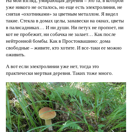
На мой взгляд, умирающая деревня – это та, в которой
уже никого не осталось, но еще есть электролиния, не
снятая «охотниками» за цветным металлом. Я видел
такие. Стекла в домах целы, занавески на окнах, цветы
в палисадниках… И ни души. Ни петух не пропоет, ни
кот не пробежит, ни собачка не залает… Как после
нейтронной бомбы. Как в Простоквашино: дома
свободные – живите, кто хотите. И все-таки ее можно
оживить.
А вот если электролинии уже нет, тогда это
практически мертвая деревня. Таких тоже много.