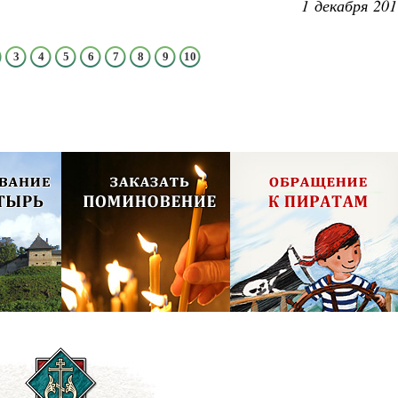
1 декабря 201
3
4
5
6
7
8
9
10
олия,
Псково-Печерский монастырь