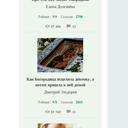
Елена Долгачёва
Рейтинг:
9.9
Голосов:
2798
37 454
13
Как Богородица исцелила девочку, а
потом пришла к ней домой
Дмитрий Злодорев
Рейтинг:
9.9
Голосов:
2015
23 742
11