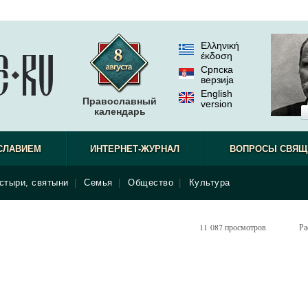
Ελληνική
έκδοση
Српска
верзиjа
English
Православный
version
календарь
СЛАВИЕМ
ИНТЕРНЕТ-ЖУРНАЛ
ВОПРОСЫ СВЯЩ
стыри, святыни
|
Семья
|
Общество
|
Культура
11 087 просмотров
Ра