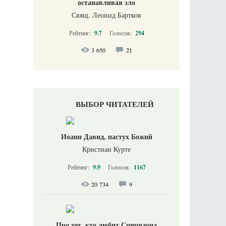
останавливая зло
Свящ. Леонид Бартков
Рейтинг:
9.7
Голосов:
294
3 650
21
ВЫБОР ЧИТАТЕЛЕЙ
Иоанн Давид, пастух Божий
Кристиан Курте
Рейтинг:
9.9
Голосов:
1167
20 734
9
Про тех, кто любит Спиридона