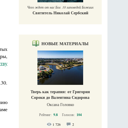
Чего ждет от нас Бог. 10 заповедей Божиих
Святитель Николай Сербский
НОВЫЕ МАТЕРИАЛЫ
тых
ры,
тву
30.
Тверь как терапия: от Григория
Сороки до Валентина Сидорова
нию
Оксана Головко
аме
Рейтинг:
9.8
Голосов:
104
1 726
2