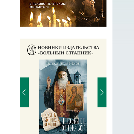
НОВИНКИ ИЗДАТЕЛЬСТВА
«ВОЛЬНЫЙ СТРАННИК»
П
Е
аучись у