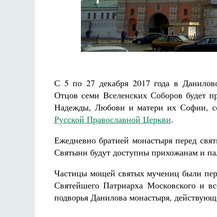
Разлуки не будет
Фредерика де Грааф
С 5 по 27 декабря 2017 года в Данило
Отцов семи Вселенских Соборов будет п
Надежды, Любови и матери их Софии, 
Русской Православной Церкви
.
Ежедневно братией монастыря перед свят
Святыни будут доступны прихожанам и па
Частицы мощей святых мучениц были пере
Святейшего Патриарха Московского и вс
подворья Данилова монастыря, действующ