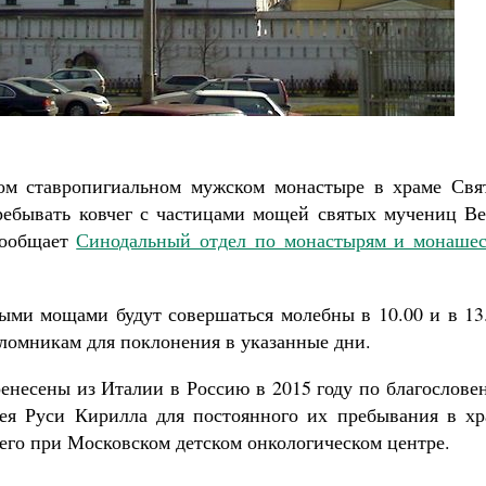
Роман Котов
Как найти своё место в жизни
Кирилл Мурышев
вом ставропигиальном мужском монастыре в храме Свя
ребывать ковчег с частицами мощей святых мучениц Ве
сообщает
Синодальный отдел по монастырям и монашес
ыми мощами будут совершаться молебны в 10.00 и в 13.
ломникам для поклонения в указанные дни.
несены из Италии в Россию в 2015 году по благослове
ея Руси Кирилла для постоянного их пребывания в хр
его при Московском детском онкологическом центре.