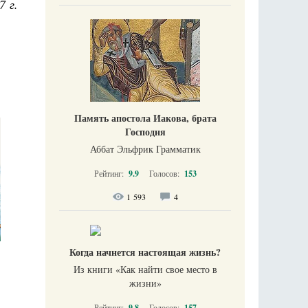
7 г.
Память апостола Иакова, брата
Господня
Аббат Эльфрик Грамматик
Рейтинг:
9.9
Голосов:
153
1 593
4
Когда начнется настоящая жизнь?
Из книги «Как найти свое место в
жизни​»
Рейтинг:
9.8
Голосов:
157