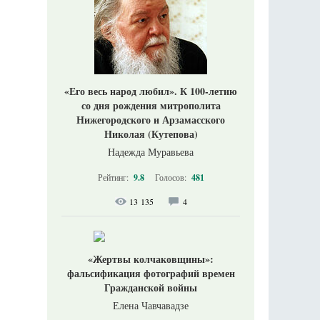
«Его весь народ любил». К 100-летию
со дня рождения митрополита
Нижегородского и Арзамасского
Николая (Кутепова)
Надежда Муравьева
Рейтинг:
9.8
Голосов:
481
13 135
4
«Жертвы колчаковщины»:
фальсификация фотографий времен
Гражданской войны
Елена Чавчавадзе