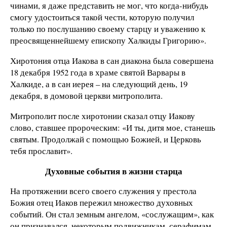
чинами, я даже представить не мог, что когда-нибудь
смогу удостоиться такой чести, которую получил
только по послушанию своему старцу и уважению к
преосвященнейшему епископу Халкиды Григорию».
Хиротония отца Иакова в сан диакона была совершена
18 декабря 1952 года в храме святой Варвары в
Халкиде, а в сан иерея – на следующий день, 19
декабря, в домовой церкви митрополита.
Митрополит после хиротонии сказал отцу Иакову
слово, ставшее пророческим: «И ты, дитя мое, станешь
святым. Продолжай с помощью Божией, и Церковь
тебя прославит».
Духовные события в жизни старца
На протяжении всего своего служения у престола
Божия отец Иаков пережил множество духовных
событий. Он стал земным ангелом, «сослужащим», как
он признавался, некоторым подвижникам, серафимам,