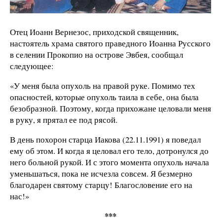
Отец Иоанн Вернезос, приходской священник,
настоятель храма святого праведного Иоанна Русского
в селении Прокопио на острове Эвбея, сообщал
следующее:
«У меня была опухоль на правой руке. Помимо тех
опасностей, которые опухоль таила в себе, она была
безобразной. Поэтому, когда прихожане целовали меня
в руку, я прятал ее под рясой.
В день похорон старца Иакова (22.11.1991) я поведал
ему об этом. И когда я целовал его тело, дотронулся до
него больной рукой. И с этого момента опухоль начала
уменьшаться, пока не исчезла совсем. Я безмерно
благодарен святому старцу! Благословение его на
нас!»
***