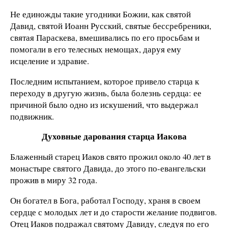
Не единожды такие угодники Божии, как святой
Давид, святой Иоанн Русский, святые бессребреники,
святая Параскева, вмешивались по его просьбам и
помогали в его телесных немощах, даруя ему
исцеление и здравие.
Последним испытанием, которое привело старца к
переходу в другую жизнь, была болезнь сердца: ее
причиной было одно из искушений, что выдержал
подвижник.
Духовные дарования старца Иакова
Блаженный старец Иаков свято прожил около 40 лет в
монастыре святого Давида, до этого по-евангельски
прожив в миру 32 года.
Он богател в Бога, работал Господу, храня в своем
сердце с молодых лет и до старости желание подвигов.
Отец Иаков подражал святому Давиду, следуя по его