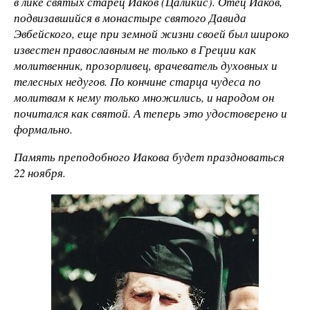
в лике святых старец Иаков (Цаликис). Отец Иаков,
подвизавшийся в монастыре святого Давида
Эвбейского, еще при земной жизни своей был широко
известен православным не только в Греции как
молитвенник, прозорливец, врачеватель духовных и
телесных недугов. По кончине старца чудеса по
молитвам к нему только множились, и народом он
почитался как святой. А теперь это удостоверено и
формально.
Память преподобного Иакова будет праздноваться
22 ноября.