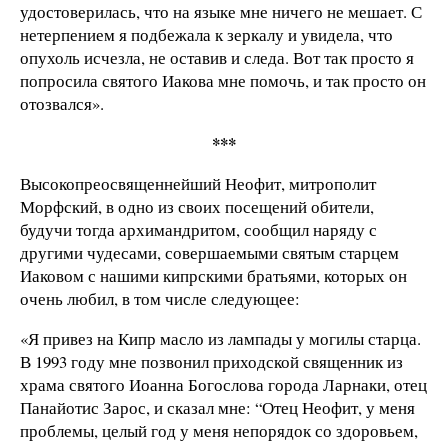
удостоверилась, что на языке мне ничего не мешает. С
нетерпением я подбежала к зеркалу и увидела, что
опухоль исчезла, не оставив и следа. Вот так просто я
попросила святого Иакова мне помочь, и так просто он
отозвался».
***
Высокопреосвященнейший Неофит, митрополит
Морфский, в одно из своих посещений обители,
будучи тогда архимандритом, сообщил наряду с
другими чудесами, совершаемыми святым старцем
Иаковом с нашими кипрскими братьями, которых он
очень любил, в том числе следующее:
«Я привез на Кипр масло из лампады у могилы старца.
В 1993 году мне позвонил приходской священник из
храма святого Иоанна Богослова города Ларнаки, отец
Панайотис Зарос, и сказал мне: “Отец Неофит, у меня
проблемы, целый год у меня непорядок со здоровьем,