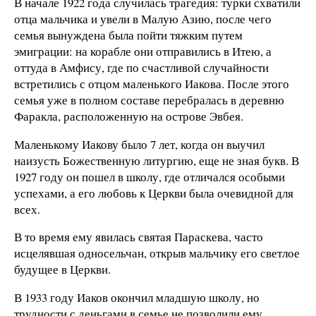
В начале 1922 года случилась трагедия: турки схватили
отца мальчика и увели в Малую Азию, после чего
семья вынуждена была пойти тяжким путем
эмиграции: на корабле они отправились в Итею, а
оттуда в Амфису, где по счастливой случайности
встретились с отцом маленького Иакова. После этого
семья уже в полном составе перебралась в деревню
Фаракла, расположенную на острове Эвбея.
Маленькому Иакову было 7 лет, когда он выучил
наизусть Божественную литургию, еще не зная букв. В
1927 году он пошел в школу, где отличался особыми
успехами, а его любовь к Церкви была очевидной для
всех.
В то время ему явилась святая Параскева, часто
исцелявшая односельчан, открыв мальчику его светлое
будущее в Церкви.
В 1933 году Иаков окончил младшую школу, но
трудности с деньгами в семье не позволили ему