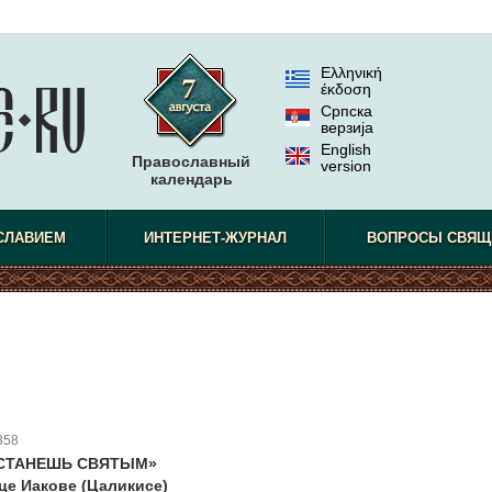
Ελληνική
έκδοση
Српска
верзиjа
English
Православный
version
календарь
СЛАВИЕМ
ИНТЕРНЕТ-ЖУРНАЛ
ВОПРОСЫ СВЯЩ
358
, СТАНЕШЬ СВЯТЫМ»
це Иакове (Цаликисе)