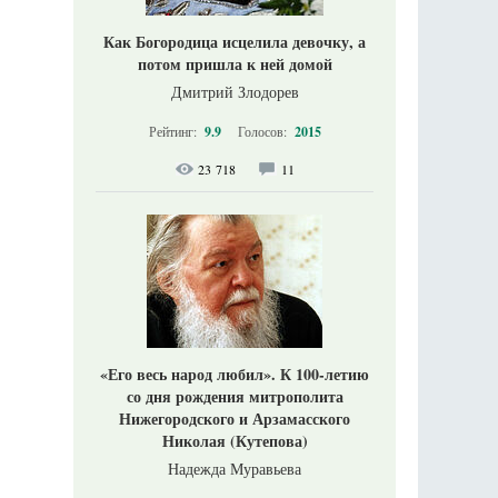
Как Богородица исцелила девочку, а
потом пришла к ней домой
Дмитрий Злодорев
Рейтинг:
9.9
Голосов:
2015
23 718
11
«Его весь народ любил». К 100-летию
со дня рождения митрополита
Нижегородского и Арзамасского
Николая (Кутепова)
Надежда Муравьева