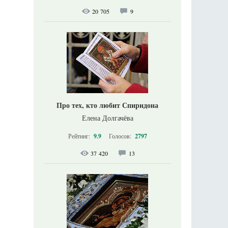
20 705
9
Про тех, кто любит Спиридона
Елена Долгачёва
Рейтинг:
9.9
Голосов:
2797
37 420
13