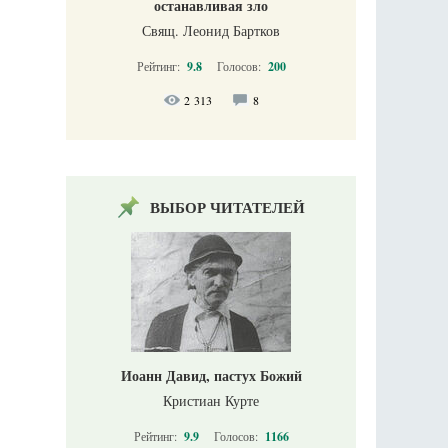
останавливая зло
Свящ. Леонид Бартков
Рейтинг:
9.8
Голосов:
200
2 313
8
ВЫБОР ЧИТАТЕЛЕЙ
Иоанн Давид, пастух Божий
Кристиан Курте
Рейтинг:
9.9
Голосов:
1166