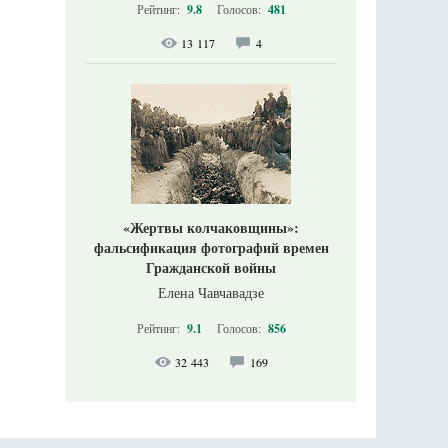
Рейтинг:
9.8
Голосов:
481
13 117
4
«Жертвы колчаковщины»:
фальсификация фотографий времен
Гражданской войны
Елена Чавчавадзе
Рейтинг:
9.1
Голосов:
856
32 443
169