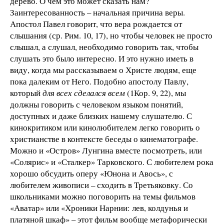
дерево. О чем это может сказать нам?
Заинтересованность – начальная причина веры.
Апостол Павел говорит, что вера рождается от
слышания (ср. Рим. 10, 17), но чтобы человек не просто
слышал, а слушал, необходимо говорить так, чтобы
слушать это было интересно. И это нужно иметь в
виду, когда мы рассказываем о Христе людям, еще
пока далеким от Него. Подобно апостолу Павлу,
который
для всех сделался всем
(1Кор. 9, 22), мы
должны говорить с человеком языком понятий,
доступных и даже близких нашему слушателю. С
кинокритиком или кинолюбителем легко говорить о
христианстве в контексте беседы о кинематографе.
Можно и «Остров» Лунгина вместе посмотреть, или
«Солярис» и «Сталкер» Тарковского. С любителем рока
хорошо обсудить оперу «Юнона и Авось», с
любителем живописи – сходить в Третьяковку. Со
школьниками можно поговорить на темы фильмов
«Аватар» или «Хроники Нарнии: лев, колдунья и
платяной шкаф» – этот фильм вообще метафорически