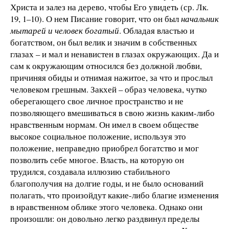
Христа и залез на дерево, чтобы Его увидеть (ср. Лк.
19, 1–10). О нем Писание говорит, что он был
начальник
мытарей и человек богатый
. Обладая властью и
богатством, он был велик и значим в собственных
глазах – и мал и ненавистен в глазах окружающих. Да и
сам к окружающим относился без должной любви,
причиняя обиды и отнимая нажитое, за что и прослыл
человеком грешным. Закхей – образ человека, чутко
оберегающего свое личное пространство и не
позволяющего вмешиваться в свою жизнь каким-либо
нравственным нормам. Он имел в своем обществе
высокое социальное положение, используя это
положение, неправедно приобрел богатство и мог
позволить себе многое. Власть, на которую он
трудился, создавала иллюзию стабильного
благополучия на долгие годы, и не было оснований
полагать, что произойдут какие-либо благие изменения
в нравственном облике этого человека. Однако они
произошли: он довольно легко раздвинул пределы