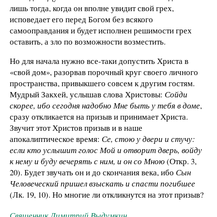
лишь тогда, когда он вполне увидит свой грех,
исповедает его перед Богом без всякого
самооправдания и будет исполнен решимости грех
оставить, а зло по возможности возместить.
Но для начала нужно все-таки допустить Христа в
«свой дом», разорвав порочный круг своего личного
пространства, привыкшего совсем к другим гостям.
Мудрый Закхей, услышав слова Христовы:
Сойди
скорее, ибо сегодня надобно Мне быть у тебя в доме
,
сразу откликается на призыв и принимает Христа.
Звучит этот Христов призыв и в наше
апокалиптическое время:
Се, стою у двери и стучу:
если кто услышит голос Мой и отворит дверь, войду
к нему и буду вечерять с ним, и он со Мною
(Откр. 3,
20). Будет звучать он и до скончания века, ибо
Сын
Человеческий пришел взыскать и спасти погибшее
(Лк. 19, 10). Но многие ли откликнутся на этот призыв?
Священник Димитрий Выдумкин