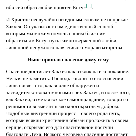
[1]
ибо сей образ любви приятен Богу»
.
И Христос неслучайно ни единым словом не попрекает
Закхея. Он указывает нам единственный способ,
которым мы можем помочь нашим ближним
обратиться к Богу: путь самоотверженной любви,
лишенной ненужного навязчивого морализаторства.
Ныне пришло спасение дому сему
Спасение достигает Закхея как отклик на его покаяние.
Нельзя не заметить: Господь говорит о его спасении
лишь после того, как вполне обнаружен и
засвидетельствован многими грех Закхея, и после того,
как Закхей, отметая всякое самооправдание, говорит о
решимости возместить зло многократным добром.
Подобный внутренний процесс – своего рода путь,
который всякий христианин обязан проложить в своем
сердце, открывая его для спасительной поступи
благодати Духа. Всякого человека спасение достигает