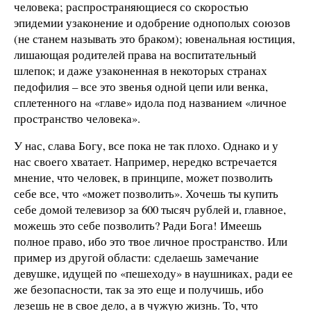
человека; распространяющиеся со скоростью
эпидемии узаконение и одобрение однополых союзов
(не станем называть это браком); ювенальная юстиция,
лишающая родителей права на воспитательный
шлепок; и даже узаконенная в некоторых странах
педофилия – все это звенья одной цепи или венка,
сплетенного на «главе» идола под названием «личное
пространство человека».
У нас, слава Богу, все пока не так плохо. Однако и у
нас своего хватает. Например, нередко встречается
мнение, что человек, в принципе, может позволить
себе все, что «может позволить». Хочешь ты купить
себе домой телевизор за 600 тысяч рублей и, главное,
можешь это себе позволить? Ради Бога! Имеешь
полное право, ибо это твое личное пространство. Или
пример из другой области: сделаешь замечание
девушке, идущей по «пешеходу» в наушниках, ради ее
же безопасности, так за это еще и получишь, ибо
лезешь не в свое дело, а в чужую жизнь. То, что