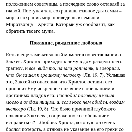
положением советчицы, а последнее слово оставляй за
главой. Поступая так, сохранишь главное для семьи –
мир, а сохранив мир, приведешь в семью и
Миротворца – Христа, Который уж сообразит, как
обратить твоего мужа.
Покаяние, рожденное любовью
Есть и еще замечательный момент в повествовании о
Закхее. Христос приходит к нему в дом разделить его
трапезу, и
все, видя то, начали роптать, и говорили,
что Он зашел к грешному человеку
(Лк. 19, 7). Услышав
это, Закхей из опасения, что Христос оставит его,
приносит Ему искреннее покаяние с обещанием и
достойных плодов его:
Господи! половину имения
моего я отдам нищим, и, если кого чем обидел, воздам
вчетверо
(Лк. 19, 8). Что было причиной глубокого
покаяния Закхеева, сопряженного с обещанием
исправиться? – Любовь Христа, которую он очень
боялся потерять, а отнюдь не указание на его грехи со