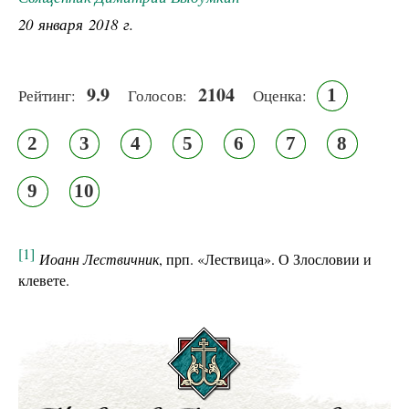
20 января 2018 г.
9.9
2104
1
Рейтинг:
Голосов:
Оценка:
2
3
4
5
6
7
8
9
10
[1]
Иоанн Лествичник
, прп. «Лествица». О Злословии и
клевете.