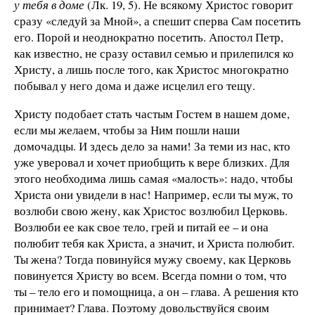
у тебя в доме
(Лк. 19, 5). Не всякому Христос говорит
сразу «следуй за Мной», а спешит сперва Сам посетить
его. Порой и неоднократно посетить. Апостол Петр,
как известно, не сразу оставил семью и прилепился ко
Христу, а лишь после того, как Христос многократно
побывал у него дома и даже исцелил его тещу.
Христу подобает стать частым Гостем в нашем доме,
если мы желаем, чтобы за Ним пошли наши
домочадцы. И здесь дело за нами! За теми из нас, кто
уже уверовал и хочет приобщить к вере близких. Для
этого необходима лишь самая «малость»: надо, чтобы
Христа они увидели в нас! Например, если ты муж, то
возлюби свою жену, как Христос возлюбил Церковь.
Возлюби ее как свое тело, грей и питай ее – и она
полюбит тебя как Христа, а значит, и Христа полюбит.
Ты жена? Тогда повинуйся мужу своему, как Церковь
повинуется Христу во всем. Всегда помни о том, что
ты – тело его и помощница, а он – глава. А решения кто
принимает? Глава. Поэтому довольствуйся своим