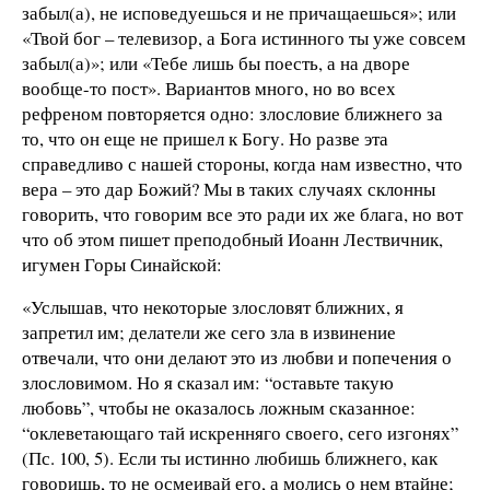
забыл(а), не исповедуешься и не причащаешься»; или
«Твой бог – телевизор, а Бога истинного ты уже совсем
забыл(а)»; или «Тебе лишь бы поесть, а на дворе
вообще-то пост». Вариантов много, но во всех
рефреном повторяется одно: злословие ближнего за
то, что он еще не пришел к Богу. Но разве эта
справедливо с нашей стороны, когда нам известно, что
вера – это дар Божий? Мы в таких случаях склонны
говорить, что говорим все это ради их же блага, но вот
что об этом пишет преподобный Иоанн Лествичник,
игумен Горы Синайской:
«Услышав, что некоторые злословят ближних, я
запретил им; делатели же сего зла в извинение
отвечали, что они делают это из любви и попечения о
злословимом. Но я сказал им: “оставьте такую
любовь”, чтобы не оказалось ложным сказанное:
“оклеветающаго тай искренняго своего, сего изгонях”
(Пс. 100, 5). Если ты истинно любишь ближнего, как
говоришь, то не осмеивай его, а молись о нем втайне;