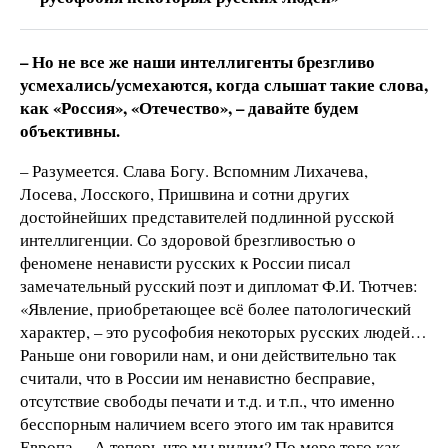
– Но не все же наши интеллигенты брезгливо
усмехались/усмехаются, когда слышат такие слова,
как «Россия», «Отечество», – давайте будем
объективны.
– Разумеется. Слава Богу. Вспомним Лихачева,
Лосева, Лосского, Пришвина и сотни других
достойнейших представителей подлинной русской
интеллигенции. Со здоровой брезгливостью о
феномене ненависти русских к России писал
замечательный русский поэт и дипломат Ф.И. Тютчев:
«Явление, приобретающее всё более патологический
характер, – это русофобия некоторых русских людей…
Раньше они говорили нам, и они действительно так
считали, что в России им ненавистно бесправие,
отсутствие свободы печати и т.д. и т.п., что именно
бесспорным наличием всего этого им так нравится
Европа… А теперь что мы видим? По мере того как