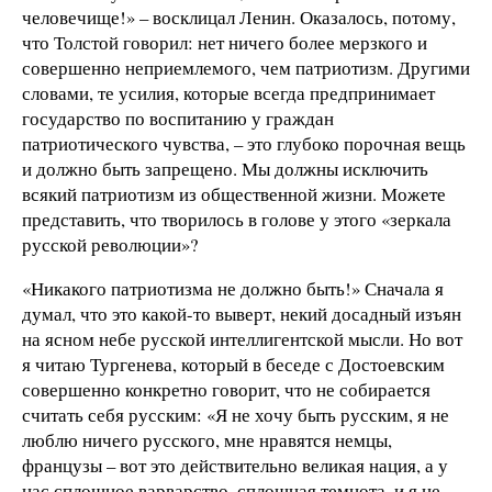
человечище!» – восклицал Ленин. Оказалось, потому,
что Толстой говорил: нет ничего более мерзкого и
совершенно неприемлемого, чем патриотизм. Другими
словами, те усилия, которые всегда предпринимает
государство по воспитанию у граждан
патриотического чувства, – это глубоко порочная вещь
и должно быть запрещено. Мы должны исключить
всякий патриотизм из общественной жизни. Можете
представить, что творилось в голове у этого «зеркала
русской революции»?
«Никакого патриотизма не должно быть!» Сначала я
думал, что это какой-то выверт, некий досадный изъян
на ясном небе русской интеллигентской мысли. Но вот
я читаю Тургенева, который в беседе с Достоевским
совершенно конкретно говорит, что не собирается
считать себя русским: «Я не хочу быть русским, я не
люблю ничего русского, мне нравятся немцы,
французы – вот это действительно великая нация, а у
нас сплошное варварство, сплошная темнота, и я не