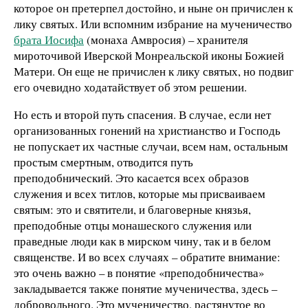
которое он претерпел достойно, и ныне он причислен к
лику святых. Или вспомним избрание на мученичество
брата Иосифа
(монаха Амвросия) – хранителя
мироточивой Иверской Монреальской иконы Божией
Матери. Он еще не причислен к лику святых, но подвиг
его очевидно ходатайствует об этом решении.
Но есть и второй путь спасения. В случае, если нет
организованных гонений на христианство и Господь
не попускает их частные случаи, всем нам, остальным
простым смертным, отводится путь
преподобнический. Это касается всех образов
служения и всех титлов, которые мы присваиваем
святым: это и святители, и благоверные князья,
преподобные отцы монашеского служения или
праведные люди как в мирском чину, так и в белом
священстве. И во всех случаях – обратите внимание:
это очень важно – в понятие «преподобничества»
закладывается также понятие мученичества, здесь –
добровольного. Это мученичество, растянутое во