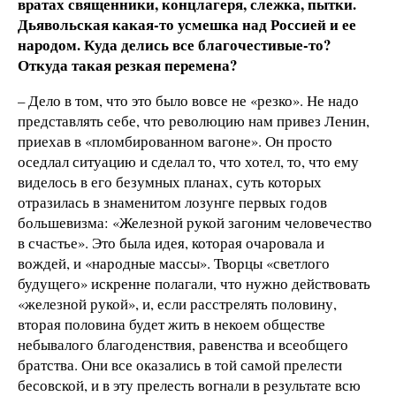
вратах священники, концлагеря, слежка, пытки.
Дьявольская какая-то усмешка над Россией и ее
народом. Куда делись все благочестивые-то?
Откуда такая резкая перемена?
– Дело в том, что это было вовсе не «резко». Не надо
представлять себе, что революцию нам привез Ленин,
приехав в «пломбированном вагоне». Он просто
оседлал ситуацию и сделал то, что хотел, то, что ему
виделось в его безумных планах, суть которых
отразилась в знаменитом лозунге первых годов
большевизма: «Железной рукой загоним человечество
в счастье». Это была идея, которая очаровала и
вождей, и «народные массы». Творцы «светлого
будущего» искренне полагали, что нужно действовать
«железной рукой», и, если расстрелять половину,
вторая половина будет жить в некоем обществе
небывалого благоденствия, равенства и всеобщего
братства. Они все оказались в той самой прелести
бесовской, и в эту прелесть вогнали в результате всю