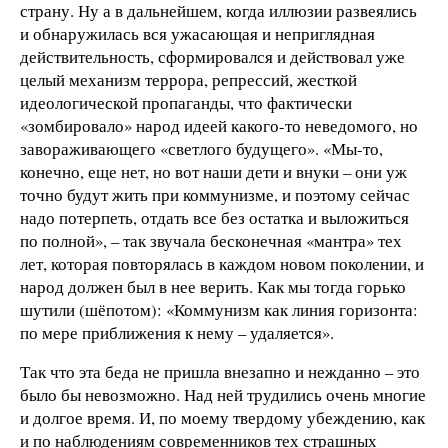
страну. Ну а в дальнейшем, когда иллюзии развеялись
и обнаружилась вся ужасающая и неприглядная
действительность, сформировался и действовал уже
целый механизм террора, репрессий, жесткой
идеологической пропаганды, что фактически
«зомбировало» народ идеей какого-то неведомого, но
завораживающего «светлого будущего». «Мы-то,
конечно, еще нет, но вот наши дети и внуки – они уж
точно будут жить при коммунизме, и поэтому сейчас
надо потерпеть, отдать все без остатка и выложиться
по полной», – так звучала бесконечная «мантра» тех
лет, которая повторялась в каждом новом поколении, и
народ должен был в нее верить. Как мы тогда горько
шутили (шёпотом): «Коммунизм как линия горизонта:
по мере приближения к нему – удаляется».
Так что эта беда не пришла внезапно и нежданно – это
было бы невозможно. Над ней трудились очень многие
и долгое время. И, по моему твердому убеждению, как
и по наблюдениям современников тех страшных