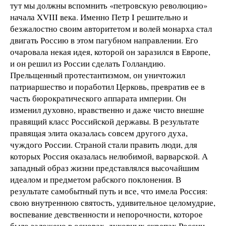
тут мы должны вспомнить «петровскую революцию»
начала XVIII века. Именно Петр I решительно и
безжалостно своим авторитетом и волей монарха стал
двигать Россию в этом пагубном направлении. Его
очаровала некая идея, которой он заразился в Европе,
и он решил из России сделать Голландию.
Прельщенный протестантизмом, он уничтожил
патриаршество и поработил Церковь, превратив ее в
часть бюрократического аппарата империи. Он
изменил духовно, нравственно и даже чисто внешне
правящий класс Российской державы. В результате
правящая элита оказалась совсем другого духа,
чуждого России. Страной стали править люди, для
которых Россия оказалась нелюбимой, варварской. А
западный образ жизни представлялся высочайшим
идеалом и предметом рабского поклонения. В
результате самобытный путь и все, что имела Россия:
свою внутреннюю святость, удивительное целомудрие,
воспевание девственности и непорочности, которое
было заложено в основах, духовных скрепах России, –