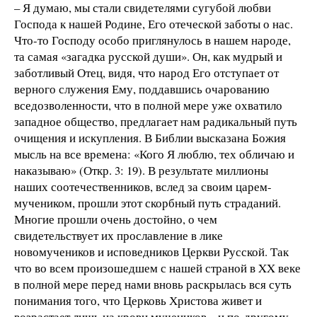
– Я думаю, мы стали свидетелями сугубой любви
Господа к нашей Родине, Его отеческой заботы о нас.
Что-то Господу особо приглянулось в нашем народе,
та самая «загадка русской души». Он, как мудрый и
заботливый Отец, видя, что народ Его отступает от
верного служения Ему, поддавшись очарованию
вседозволенности, что в полной мере уже охватило
западное общество, предлагает нам радикальный путь
очищения и искупления. В Библии высказана Божия
мысль на все времена: «Кого Я люблю, тех обличаю и
наказываю» (Откр. 3: 19). В результате миллионы
наших соотечественников, вслед за своим царем-
мучеником, прошли этот скорбный путь страданий.
Многие прошли очень достойно, о чем
свидетельствует их прославление в лике
новомучеников и исповедников Церкви Русской. Так
что во всем произошедшем с нашей страной в XX веке
в полной мере перед нами вновь раскрылась вся суть
понимания того, что Церковь Христова живет и
возрастает лишь на крови мучеников – и по-другому