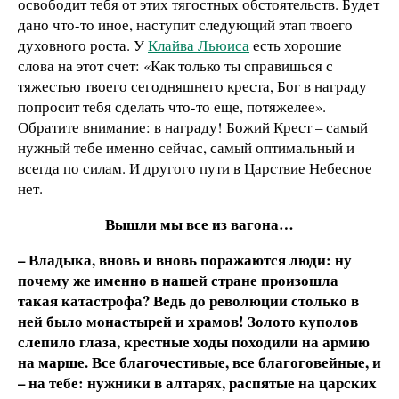
освободит тебя от этих тягостных обстоятельств. Будет
дано что-то иное, наступит следующий этап твоего
духовного роста. У
Клайва Льюиса
есть хорошие
слова на этот счет: «Как только ты справишься с
тяжестью твоего сегодняшнего креста, Бог в награду
попросит тебя сделать что-то еще, потяжелее».
Обратите внимание: в награду! Божий Крест – самый
нужный тебе именно сейчас, самый оптимальный и
всегда по силам. И другого пути в Царствие Небесное
нет.
Вышли мы все из вагона…
– Владыка, вновь и вновь поражаются люди: ну
почему же именно в нашей стране произошла
такая катастрофа? Ведь до революции столько в
ней было монастырей и храмов! Золото куполов
слепило глаза, крестные ходы походили на армию
на марше. Все благочестивые, все благоговейные, и
– на тебе: нужники в алтарях, распятые на царских