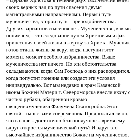
своих верных чад по пути спасения двумя
магистральными направлениями. Первый путь –
мученичества, второй путь – преподобничества.
Других вариантов спасения нет. Мученичество, как мы
понимаем, – это следование путем Христовым и факт
принесения своей жизни в жертву за Христа. Мученик
готов отдать жизнь за веру, когда наступит этот
момент, момент особого избранничества. Выше
мученичества нет ничего. Но эти обстоятельства
складываются, когда Сам Господь о них распорядится,
когда попустит гонения или создаст эти условия
индивидуально. Вот мы недавно в храм Казанской
иконы Божией Матери г. Североморска внесли икону с
частью рубахи, обагренной кровью
священномученика Филумена Святогробца. Этот
святой – наш с вами современник. Предполагал ли он,
что в наше – достаточно благополучное – время ему
вдруг откроется мученический путь? И вдруг это
высочайшее избранничество Божие на мученичество,