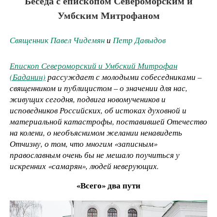
Беседа с епископом Североморским и
Умбским Митрофаном
Священник Павел Чидемян
и
Петр Давыдов
Епископ Североморский и Умбский Митрофан
(Баданин)
рассуждает с молодыми собеседниками –
священником и публицистом – о значении для нас,
живущих сегодня, подвига новомучеников и
исповедников Российских, об истоках духовной и
материальной катастрофы, поставившей Отечество
на колени, о необъяснимом желании ненавидеть
Отчизну, о том, что многим «записным»
православным очень бы не мешало поучиться у
искренних «самарян», людей неверующих.
«Всего» два пути