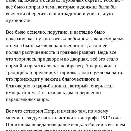
всё было попрано теми, которые и должны были бы
всячески оберегать наши традиции и уникальную
духовность.
Всё было осмеяно, поругано, и наглядно было
показано, как нужно жить «свободно», какая «мораль»
должна быть, какая «нравственность», а точнее –
полная распущенность и грязный разврат. Ведь всё,
что творилось при дворе и во дворцах, всё это стало
нормой и предлагалось как образец. А народ жил в
традициях и преданиях старины, глядя с ужасом на то,
что происходит у некогда благочестивого и
благоверного царя-батюшки, который теперь стал
императором. И сложились два совершенно
параллельных мира.
Вот что сотворил Петр, и именно там, по моему
мнению, следует искать истоки катастрофы 1917 года.
Произошла невиданная ранее вещь: в России в высшем
классе появились профессионально ненавидящие