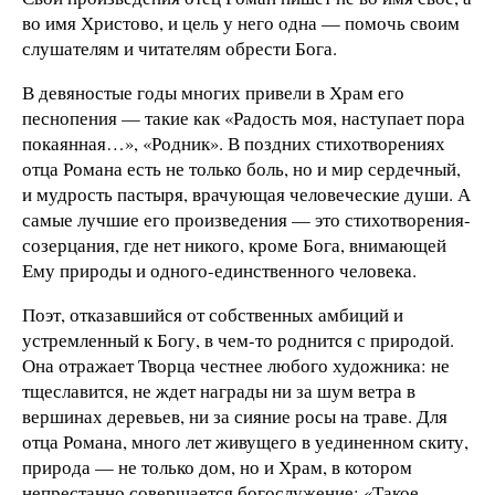
во имя Христово, и цель у него одна — помочь своим
слушателям и читателям обрести Бога.
В девяностые годы многих привели в Храм его
песнопения — такие как «Радость моя, наступает пора
покаянная…», «Родник». В поздних стихотворениях
отца Романа есть не только боль, но и мир сердечный,
и мудрость пастыря, врачующая человеческие души. А
самые лучшие его произведения — это стихотворения-
созерцания, где нет никого, кроме Бога, внимающей
Ему природы и одного-единственного человека.
Поэт, отказавшийся от собственных амбиций и
устремленный к Богу, в чем-то роднится с природой.
Она отражает Творца честнее любого художника: не
тщеславится, не ждет награды ни за шум ветра в
вершинах деревьев, ни за сияние росы на траве. Для
отца Романа, много лет живущего в уединенном скиту,
природа — не только дом, но и Храм, в котором
непрестанно совершается богослужение: «Такое