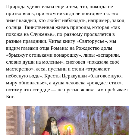
Природа удивительна еще и тем, что, никогда не
притворяясь, при этом никогда не повторяется: это
знает каждый, кто любит наблюдать, например, заход
солнца. Таинственная жизнь природы, которая «так
похожа на Служенье», по-разному проявляется в
разные праздники. Читая книгу «Святорусье», мы
видим глазами отца Романа: на Рождество долы
«брызжут огоньками понарошку», липы «вспарили,
словно души на моленьи», снеговея «показала своё
мастерство», леса, пустыни и степи «отражают
небесную водь». Кресты Церквушки «благовествуют
миру обновленье», а душа человека «рождает стих»,
потому что «сердце — не пустые ясли»: там пребывает
Бог.