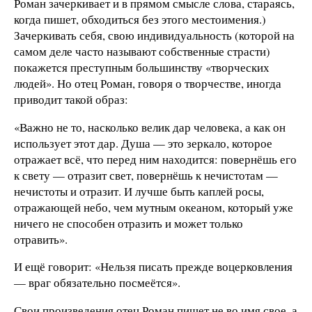
Роман зачеркивает и в прямом смысле слова, стараясь,
когда пишет, обходиться без этого местоимения.)
Зачеркивать себя, свою индивидуальность (которой на
самом деле часто называют собственные страсти)
покажется преступным большинству «творческих
людей». Но отец Роман, говоря о творчестве, иногда
приводит такой образ:
«Важно не то, насколько велик дар человека, а как он
использует этот дар. Душа — это зеркало, которое
отражает всё, что перед ним находится: повернёшь его
к свету — отразит свет, повернёшь к нечистотам —
нечистоты и отразит. И лучше быть каплей росы,
отражающей небо, чем мутным океаном, который уже
ничего не способен отразить и может только
отравить».
И ещё говорит: «Нельзя писать прежде воцерковления
— враг обязательно посмеётся».
Свои произведения отец Роман пишет не во имя свое, а