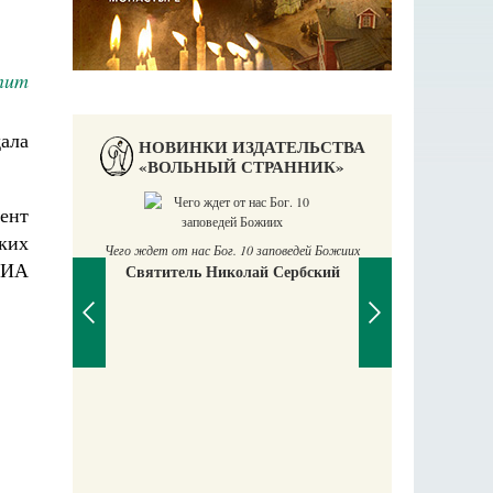
num
дала
НОВИНКИ ИЗДАТЕЛЬСТВА
«ВОЛЬНЫЙ СТРАННИК»
ент
ких
Чего ждет от нас Бог. 10 заповедей Божиих
 ИА
Святитель Николай Сербский
П
Е
аучись у