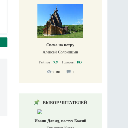
Свеча на ветру
Алексей Солоницын
Рейтинг:
9.9
Голосов:
183
2 181
1
ВЫБОР ЧИТАТЕЛЕЙ
Иоанн Давид, пастух Божий
Кристиан Курте