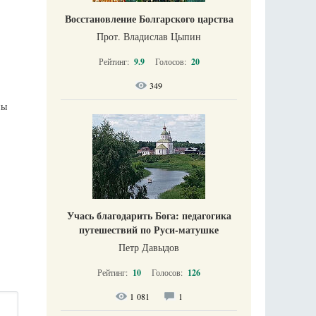
Восстановление Болгарского царства
Прот. Владислав Цыпин
Рейтинг:
9.9
Голосов:
20
349
ны
Учась благодарить Бога: педагогика
путешествий по Руси-матушке
Петр Давыдов
Рейтинг:
10
Голосов:
126
1 081
1