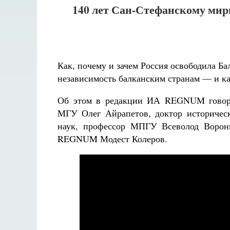
140 лет Сан-Стефанскому мирн
Как, почему и зачем Россия освободила Ба
независимость балканским странам — и ка
Об этом в редакции ИА REGNUM говорят
МГУ Олег Айрапетов, доктор историчес
наук, профессор МПГУ Всеволод Ворони
REGNUM Модест Колеров.
Разлуки не будет