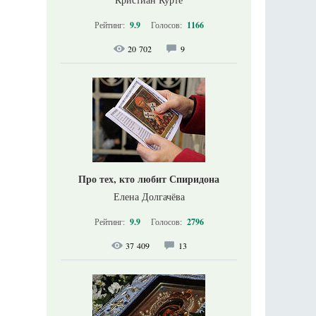
Рейтинг:
9.9
Голосов:
1166
20 702
9
Про тех, кто любит Спиридона
Елена Долгачёва
Рейтинг:
9.9
Голосов:
2796
37 409
13