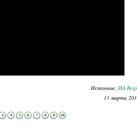
Источник:
ИА Reg
13 марта 201
3
4
5
6
7
8
9
10