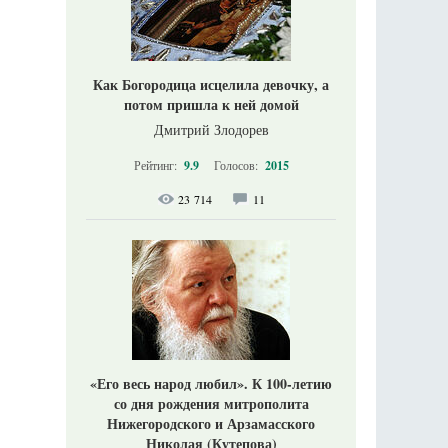
Как Богородица исцелила девочку, а
потом пришла к ней домой
Дмитрий Злодорев
Рейтинг:
9.9
Голосов:
2015
23 714
11
«Его весь народ любил». К 100-летию
со дня рождения митрополита
Нижегородского и Арзамасского
Николая (Кутепова)