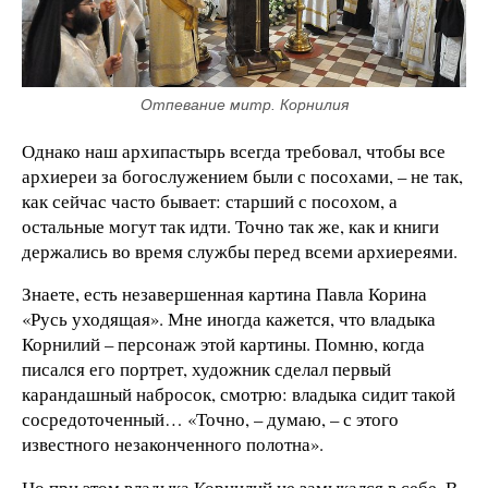
Отпевание митр. Корнилия
Однако наш архипастырь всегда требовал, чтобы все
архиереи за богослужением были с посохами, – не так,
как сейчас часто бывает: старший с посохом, а
остальные могут так идти. Точно так же, как и книги
держались во время службы перед всеми архиереями.
Знаете, есть незавершенная картина Павла Корина
«Русь уходящая». Мне иногда кажется, что владыка
Корнилий – персонаж этой картины. Помню, когда
писался его портрет, художник сделал первый
карандашный набросок, смотрю: владыка сидит такой
сосредоточенный… «Точно, – думаю, – с этого
известного незаконченного полотна».
Но при этом владыка Корнилий не замыкался в себе. В