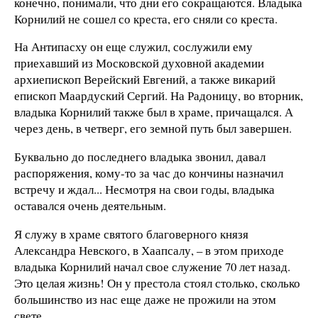
конечно, понимали, что дни его сокращаются. Владыка
Корнилий не сошел со креста, его сняли со креста.
На Антипасху он еще служил, сослужили ему
приехавший из Московской духовной академии
архиепископ Верейский Евгений, а также викарий
епископ Маардуский Сергий. На Радоницу, во вторник,
владыка Корнилий также был в храме, причащался. А
через день, в четверг, его земной путь был завершен.
Буквально до последнего владыка звонил, давал
распоряжения, кому-то за час до кончины назначил
встречу и ждал... Несмотря на свои годы, владыка
оставался очень деятельным.
Я служу в храме святого благоверного князя
Александра Невского, в Хаапсалу, – в этом приходе
владыка Корнилий начал свое служение 70 лет назад.
Это целая жизнь! Он у престола стоял столько, сколько
большинство из нас еще даже не прожили на этом
свете.