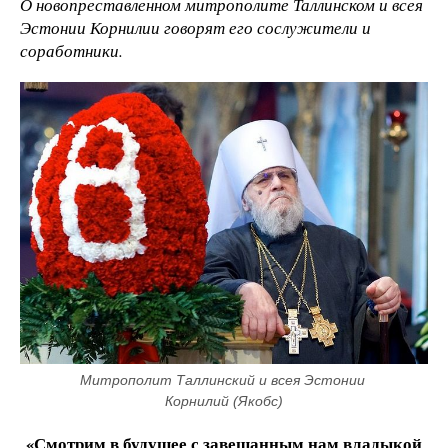
О новопреставленном митрополите Таллинском и всея
Эстонии Корнилии говорят его сослужители и
соработники.
Митрополит Таллинский и всея Эстонии 
Корнилий (Якобс)
«Смотрим в будущее с завещанным нам владыкой