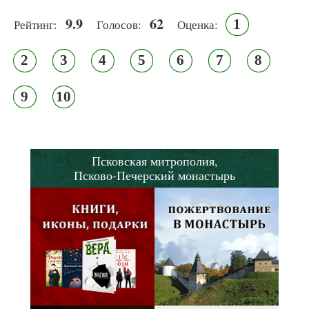
9.9
62
1
Рейтинг:
Голосов:
Оценка:
2
3
4
5
6
7
8
9
10
Псковская митрополия,
Псково-Печерский монастырь