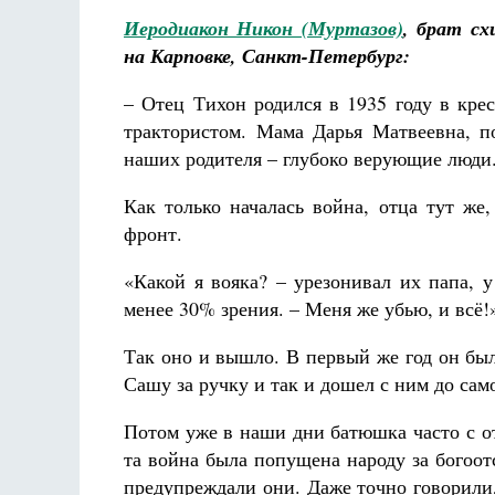
Иеродиакон Никон (Муртазов)
, брат с
на Карповке, Санкт-Петербург:
– Отец Тихон родился в 1935 году в кре
трактористом. Мама Дарья Матвеевна, п
наших родителя – глубоко верующие люди
Как только началась война, отца тут же
фронт.
«Какой я вояка? – урезонивал их папа, 
менее 30% зрения. – Меня же убью, и всё!
Так оно и вышло. В первый же год он был
Сашу за ручку и так и дошел с ним до са
Потом уже в наши дни батюшка часто с о
та война была попущена народу за богоот
предупреждали они. Даже точно говорили,