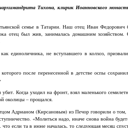
хиархимандрита Тихона, клирик Иоанновского монаст
стьянской семье в Татарии. Наш отец Иван Федорович 
ока отец был жив, занималась домашним хозяйством. 
.
, как единоличника, не вступавшего в колхоз, призвал
у которого после перенесенной в детстве оспы сохрани
»
 убит. Когда уходил на фронт, взял маленького семилет
мой околицы – прощался.
тцом Адрианом (Кирсановым) из Печор говорили о том, 
ступничество. «Молиться надо, иначе снова война будет
 что если та в июне началась, то следующая месяц спус