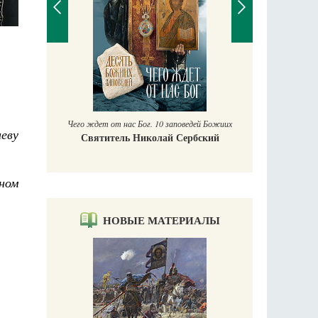
Православный мальчик
Екатерина Баканова
ог. 10 заповедей Божиих
еву
иколай Сербский
ном
НОВЫЕ МАТЕРИАЛЫ