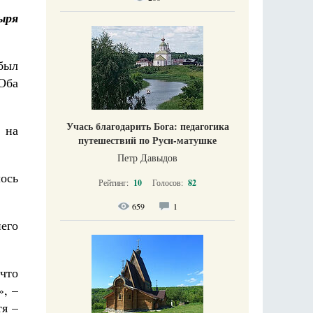
ыря
был
Оба
Учась благодарить Бога: педагогика
и на
путешествий по Руси-матушке
Петр Давыдов
лось
Рейтинг:
10
Голосов:
82
659
1
него
что
», –
тя –