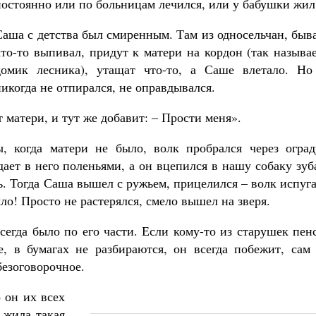
постоянно или по больницам лечился, или у бабушки жил
Саша с детства был смиренным. Там из односельчан, быв
кто-то выпивал, придут к матери на кордон (так называ
домик лесника), утащат что-то, а Саше влетало. Но
никогда не отпирался, не оправдывался.
т матери, и тут же добавит: – Прости меня».
 когда матери не было, волк пробрался через огра
ает в него поленьями, а он вцепился в нашу собаку зу
ь. Тогда Саша вышел с ружьем, прицелился – волк испуг
ло! Просто не растерялся, смело вышел на зверя.
всегда было по его части. Если кому-то из старушек пе
, в бумагах не разбираются, он всегда побежит, сам 
безоговорочное.
 он их всех
 жила такая