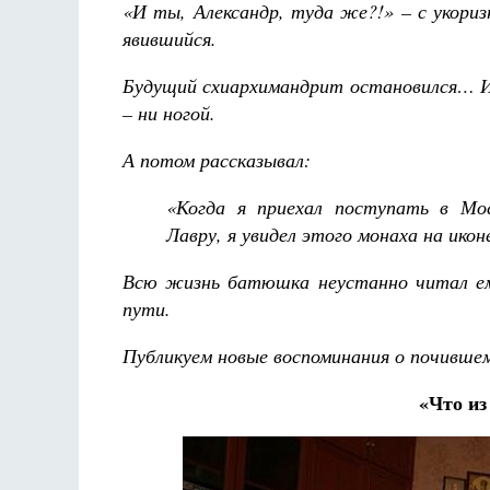
«И ты, Александр, туда же?!» – с укориз
явившийся.
Будущий схиархимандрит остановился… 
– ни ногой.
А потом рассказывал:
Разлуки не будет
дерика де Грааф
Как найти своё место в жизни
«Когда я приехал поступать в Мо
Кирилл Мурышев
Лавру, я увидел этого монаха на ик
Всю жизнь батюшка неустанно читал ем
пути.
Публикуем новые воспоминания о почивше
«Что из