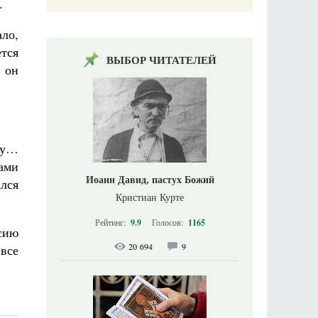
.
ало,
ется
ВЫБОР ЧИТАТЕЛЕЙ
 он
ду…
бами
Иоанн Давид, пастух Божий
ался
Кристиан Курте
Рейтинг:
9.9
Голосов:
1165
нсию
20 694
9
все