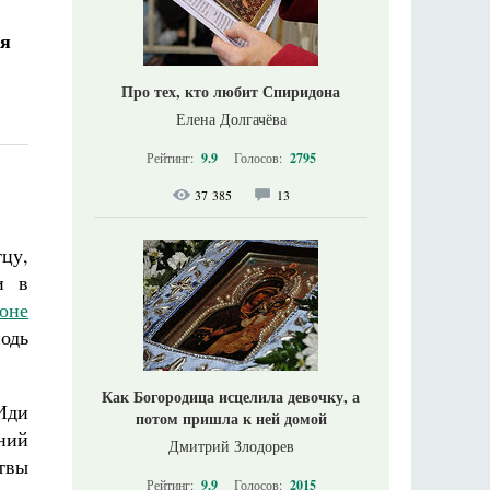
ся
Про тех, кто любит Спиридона
Елена Долгачёва
Рейтинг:
9.9
Голосов:
2795
37 385
13
цу,
и в
оне
подь
Как Богородица исцелила девочку, а
Иди
потом пришла к ней домой
дний
Дмитрий Злодорев
твы
Рейтинг:
9.9
Голосов:
2015