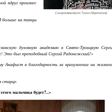
ной вдруг произнес
Схиархимандрит Тихон (Муртазов)
И больше на танцы
Великомученик Георгий Победоносец. Научись у
святого
Роман Котов
Чего ждет от нас Б
сковскую духовную академию в Свято-Троицкую Серги
Святитель Н
оне! Это был преподобный Сергий Радонежский!»
у Акафист в благодарность за вразумление на жизнен
м старце.
 этого мальчика будет?..»