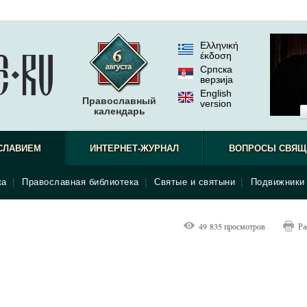
Ελληνική
έκδοση
Српска
верзиjа
English
Православный
version
календарь
СЛАВИЕМ
ИНТЕРНЕТ-ЖУРНАЛ
ВОПРОСЫ СВЯЩ
ка
|
Православная библиотека
|
Святые и святыни
|
Подвижники 
49 835 просмотров
Ра