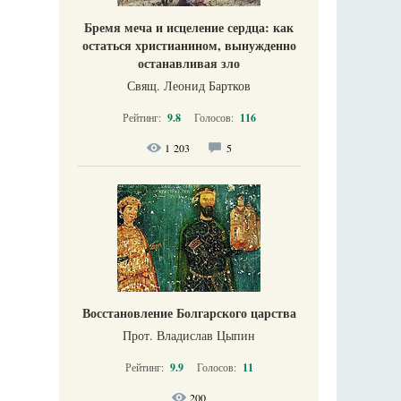
Бремя меча и исцеление сердца: как
остаться христианином, вынужденно
останавливая зло
Свящ. Леонид Бартков
Рейтинг:
9.8
Голосов:
116
1 203
5
Восстановление Болгарского царства
Прот. Владислав Цыпин
Рейтинг:
9.9
Голосов:
11
200