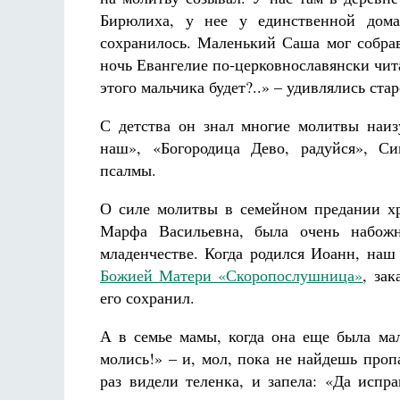
Бирюлиха, у нее у единственной дома
сохранилось. Маленький Саша мог собр
ночь Евангелие по-церковнославянски чита
этого мальчика будет?..» – удивлялись ста
С детства он знал многие молитвы наиз
наш», «Богородица Дево, радуйся», Си
псалмы.
О силе молитвы в семейном предании хр
Марфа Васильевна, была очень набож
младенчестве. Когда родился Иоанн, наш
Божией Матери «Скоропослушница»
, за
его сохранил.
А в семье мамы, когда она еще была мал
молись!» – и, мол, пока не найдешь проп
раз видели теленка, и запела: «Да испр