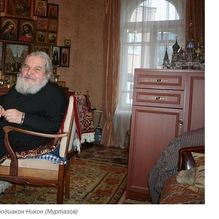
одиакон Никон (Муртазов)