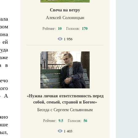
Свеча на ветру
Алексей Солоницын
ала
озом
Рейтинг:
10
Голосов:
170
она
1 956
о ей
уда
аже
а в
лечо
кого
– А
«Нужна личная ответственность перед
собой, семьей, страной и Богом»
Беседа с Сергеем Сельяновым
жно
Рейтинг:
9.5
Голосов:
56
аше
ыл,
1 403