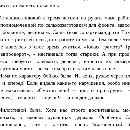
ависит от нашего покаяния.
Оставшись вдовой с тремя детьми на руках, мама работ
уполномоченной по сельхоззаготовкам для фронта, завх
в больнице, лесником. Саша (имя схиархимандрита Тих
до пострига) ей всегда по работе помогал. Тем более чт
не довелось в свое время учиться. «Какая грамота? Тр
невпроворот», – настаивали тогда старики. А при прод
леса требуется клеймить деревья, вносить их номер
карточки учета – всем этим брат и занимался за нее.
Мама по характеру бойкая была. На коня, ружье через п
– и вперед! Если видела какие-то нарушения, особо ни
не наказывала. «Смотри мне! – просто приструнит. 
енек, – говорит, – спрячь!» – и поедет дальше.
Милостивой была. Хотя нас строго воспитывала, мо
сказать, в ежовых рукавицах держала. Особенно С
доставалось, я-то с детства очень болезненный б