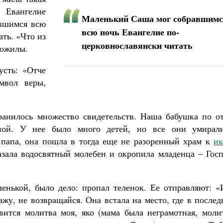
 Евангелие
Маленький Саша мог собравшим
авшимся всю
всю ночь Евангелие по-
ть. «Что из
церковнославянски читать
рожилы.
усть: «Отче
мвол веры,
анилось множество свидетельств. Наша бабушка по от
ной. У нее было много детей, но все они умирал
 папа, она пошла в тогда еще не разоренный храм к
ик
казала водосвятный молебен и окропила младенца – Гос
енькой, было дело: пропал теленок. Ее отправляют: «
ажу, не возвращайся. Она встала на место, где в после
авится молитва моя, яко (мама была неграмотная, моли