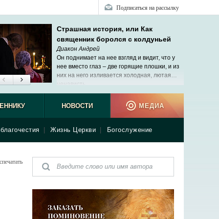
Подписаться на рассылку
Страшная история, или Как
священник боролся с колдуньей
Диакон Андрей
Он поднимает на нее взгляд и видит, что у
нее вместо глаз – две горящие плошки, и из
них на него изливается холодная, лютая…
ненависть.
ЕННИКУ
НОВОСТИ
МЕДИА
благочестия
|
Жизнь Церкви
|
Богослужение
спечатать