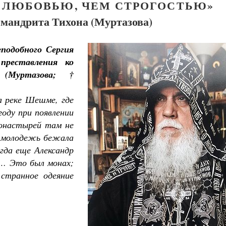
 ЛЮБОВЬЮ, ЧЕМ СТРОГОСТЬЮ»
мандрита Тихона (Муртазова)
подобного Сергия
преставления ко
 (Муртазова; †
а реке Шешме, где
году при появлении
монастырей там не
ся молодежь бежала
гда еще Александр
а… Это был монах;
 странное одеяние