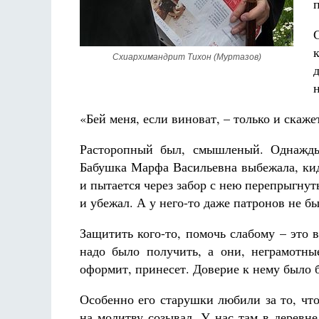
Схиархимандрит Тихон (Муртазов)
«Бей меня, если виноват, – только и скаже
Расторопный был, смышленый. Однажды,
Бабушка Марфа Васильевна выбежала, кид
и пытается через забор с нею перепрыгнут
и убежал. А у него-то даже патронов не бы
Защитить кого-то, помочь слабому – это 
надо было получить, а они, неграмотные
оформит, принесет. Доверие к нему было 
Особенно его старушки любили за то, что
на молитву созывал. У нас там в деревне