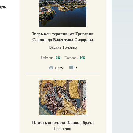
душ
Тверь как терапия: от Григория
Сороки до Валентина Сидорова
Оксана Головко
Рейтинг:
9.8
Голосов:
108
1 855
2
Память апостола Иакова, брата
Господня