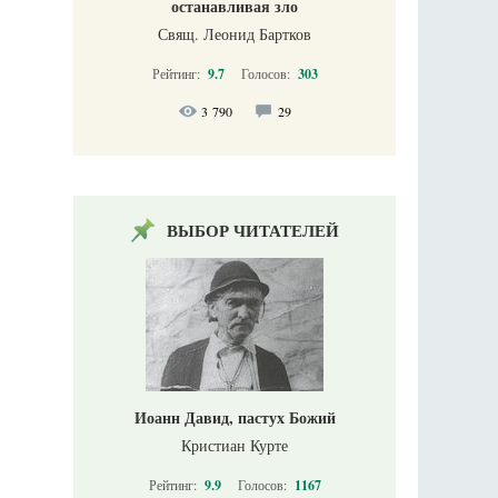
останавливая зло
Свящ. Леонид Бартков
Рейтинг:
9.7
Голосов:
303
3 790
29
ВЫБОР ЧИТАТЕЛЕЙ
Иоанн Давид, пастух Божий
Кристиан Курте
Рейтинг:
9.9
Голосов:
1167