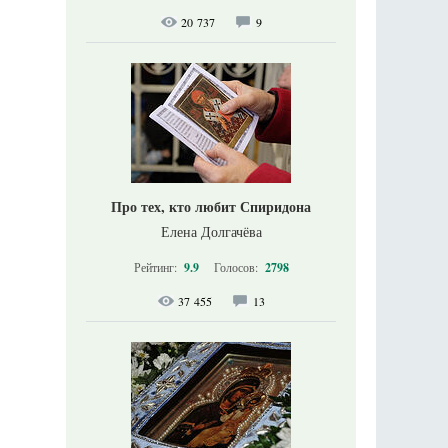
20 737
9
Про тех, кто любит Спиридона
Елена Долгачёва
Рейтинг:
9.9
Голосов:
2798
37 455
13