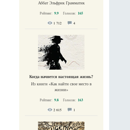
Аббат Эльфрик Грамматик
Рейтинг:
9.9
Голосов:
165
1 712
4
Когда начнется настоящая жизнь?
Из книги «Как найти свое место в
жизни​»
Рейтинг:
9.8
Голосов:
163
2 615
1