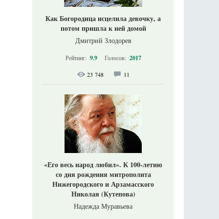
Как Богородица исцелила девочку, а
потом пришла к ней домой
Дмитрий Злодорев
Рейтинг:
9.9
Голосов:
2017
23 748
11
«Его весь народ любил». К 100-летию
со дня рождения митрополита
Нижегородского и Арзамасского
Николая (Кутепова)
Надежда Муравьева