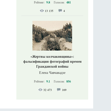
Рейтинг:
9.8
Голосов:
481
13 135
4
«Жертвы колчаковщины»:
фальсификация фотографий времен
Гражданской войны
Елена Чавчавадзе
Рейтинг:
9.1
Голосов:
856
32 473
169