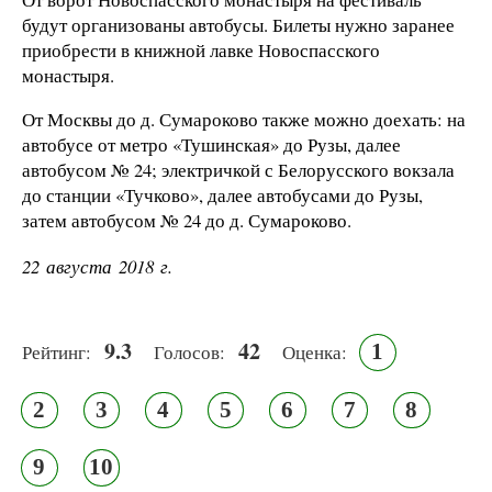
будут организованы автобусы. Билеты нужно заранее
приобрести в книжной лавке Новоспасского
монастыря.
От Москвы до д. Сумароково также можно доехать: на
автобусе от метро «Тушинская» до Рузы, далее
автобусом № 24; электричкой с Белорусского вокзала
до станции «Тучково», далее автобусами до Рузы,
затем автобусом № 24 до д. Сумароково.
22 августа 2018 г.
9.3
42
1
Рейтинг:
Голосов:
Оценка:
2
3
4
5
6
7
8
9
10