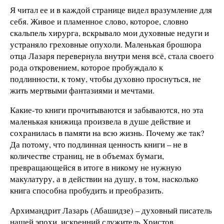
Я читал ее и в каждой странице видел вразумление для
себя. Живое и пламенное слово, которое, словно
скальпель хирурга, вскрывало мои духовные недуги и
устраняло греховные опухоли. Маленькая брошюра
отца Лазаря перевернула внутри меня всё, стала своего
рода откровением, которое пробуждало к
подлинности, к тому, чтобы духовно проснуться, не
жить мертвыми фантазиями и мечтами.
Какие-то книги прочитываются и забываются, но эта
маленькая книжица произвела в душе действие и
сохранилась в памяти на всю жизнь. Почему же так?
Да потому, что подлинная ценность книги – не в
количестве страниц, не в объемах бумаги,
превращающейся в итоге в никому не нужную
макулатуру, а в действии на душу, в том, насколько
книга способна пробудить и преобразить.
Архимандрит Лазарь (Абашидзе) – духовный писатель
нашей эпохи, искренний служитель Христов,