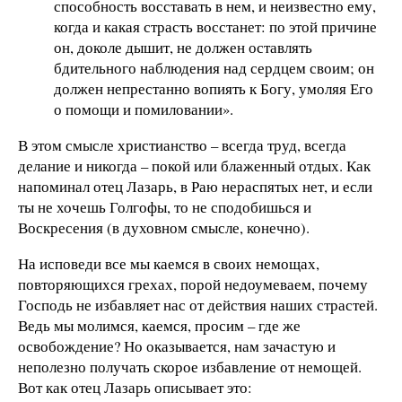
способность восставать в нем, и неизвестно ему,
когда и какая страсть восстанет: по этой причине
он, доколе дышит, не должен оставлять
бдительного наблюдения над сердцем своим; он
должен непрестанно вопиять к Богу, умоляя Его
о помощи и помиловании».
В этом смысле христианство – всегда труд, всегда
делание и никогда – покой или блаженный отдых. Как
напоминал отец Лазарь, в Раю нераспятых нет, и если
ты не хочешь Голгофы, то не сподобишься и
Воскресения (в духовном смысле, конечно).
На исповеди все мы каемся в своих немощах,
повторяющихся грехах, порой недоумеваем, почему
Господь не избавляет нас от действия наших страстей.
Ведь мы молимся, каемся, просим – где же
освобождение? Но оказывается, нам зачастую и
неполезно получать скорое избавление от немощей.
Вот как отец Лазарь описывает это: