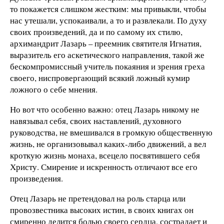
то покажется слишком жестким: мы привыкли, чтобы
нас утешали, успокаивали, а то и развлекали. По духу
своих произведений, да и по самому их стилю,
архимандрит Лазарь – преемник святителя Игнатия,
выразитель его аскетического направления, такой же
бескомпромиссный учитель покаяния и зрения греха
своего, ниспровергающий всякий ложный кумир
ложного о себе мнения.
Но вот что особенно важно: отец Лазарь никому не
навязывал себя, своих наставлений, духовного
руководства, не вмешивался в громкую общественную
жизнь, не организовывал каких-либо движений, а вел
кроткую жизнь монаха, всецело посвятившего себя
Христу. Смирение и искренность отличают все его
произведения.
Отец Лазарь не претендовал на роль старца или
провозвестника высоких истин, в своих книгах он
смиренно делится болью своего сердца, сострадает и