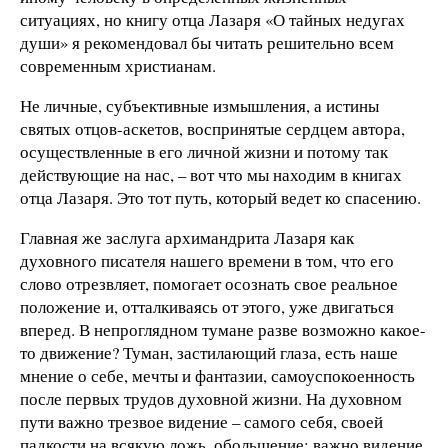
ситуациях, но книгу отца Лазаря «О тайных недугах
души» я рекомендовал бы читать решительно всем
современным христианам.
Не личные, субъективные измышления, а истины
святых отцов-аскетов, воспринятые сердцем автора,
осуществленные в его личной жизни и потому так
действующие на нас, – вот что мы находим в книгах
отца Лазаря. Это тот путь, который ведет ко спасению.
Главная же заслуга архимандрита Лазаря как
духовного писателя нашего времени в том, что его
слово отрезвляет, помогает осознать свое реальное
положение и, отталкиваясь от этого, уже двигаться
вперед. В непроглядном тумане разве возможно какое-
то движение? Туман, застилающий глаза, есть наше
мнение о себе, мечты и фантазии, самоуспокоенность
после первых трудов духовной жизни. На духовном
пути важно трезвое видение – самого себя, своей
падкости на всякую ложь, обольщение; важно видение