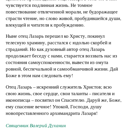
чувствуется подлинная жизнь. Не томное
повествование отвлеченной морали, не будоражащее
страсти чтение, но слово живой, пробудившейся души,
влекущей и читателя к пробуждению.
Ныне отец Лазарь перешел ко Христу, покинул
телесную храмину, расстался с юдолью скорбей и
страданий. Но как духовный автор отец Лазарь
продолжает беседу с нами, старается воззвать нас из
состояния самоуспокоенности, вывести из омута
ровной, беспечальной и самообманчивой жизни. Дай
Боже в этом нам следовать ему!
Отец Лазарь – искренний служитель Христов; всю
свою жизнь, свое сердце, свои таланты – писателя и
иконописца – посвятил он Спасителю. Даруй же, Боже,
ему спасение вечное! Упокой, Господи, душу
новопреставленного архимандрита Лазаря!
Священник Валерий Духанин