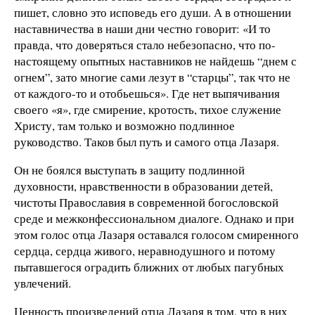
пишет, словно это исповедь его души. А в отношении
наставничества в наши дни честно говорит: «И то
правда, что доверяться стало небезопасно, что по-
настоящему опытных наставников не найдешь “днем с
огнем”, зато многие сами лезут в “старцы”, так что не
от каждого-то и отобьешься». Где нет выпячивания
своего «я», где смирение, кротость, тихое служение
Христу, там только и возможно подлинное
руководство. Таков был путь и самого отца Лазаря.
Он не боялся выступать в защиту подлинной
духовности, нравственности в образовании детей,
чистоты Православия в современной богословской
среде и межконфессиональном диалоге. Однако и при
этом голос отца Лазаря оставался голосом смиренного
сердца, сердца живого, неравнодушного и потому
пытавшегося оградить ближних от любых пагубных
увлечений.
Ценность произведений отца Лазаря в том, что в них