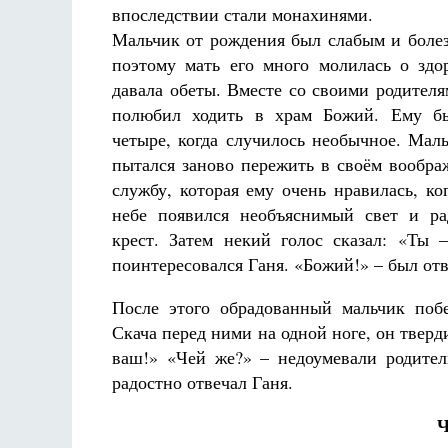
впоследствии стали монахинями.
Мальчик от рождения был слабым и боле
поэтому мать его много молилась о здор
давала обеты. Вместе со своими родителя
полюбил ходить в храм Божий. Ему б
четыре, когда случилось необычное. Маль
 будет
пытался заново пережить в своём вообр
де Грааф
Как найти своё место в жизни
службу, которая ему очень нравилась, ко
Кирилл Мурышев
небе появился необъяснимый свет и ра
крест. Затем некий голос сказал: «Ты
поинтересовался Ганя. «Божий!» – был отв
После этого обрадованный мальчик поб
Скача перед ними на одной ноге, он тверди
ваш!» «Чей же?» – недоумевали родител
радостно отвечал Ганя.
Ч