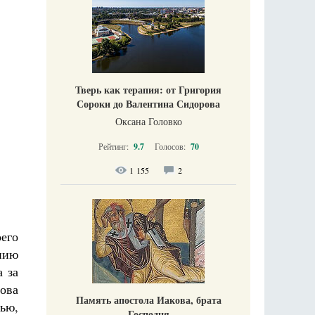
Тверь как терапия: от Григория
Сороки до Валентина Сидорова
Оксана Головко
Рейтинг:
9.7
Голосов:
70
1 155
2
его
нию
а за
ова
Память апостола Иакова, брата
ью,
Господня