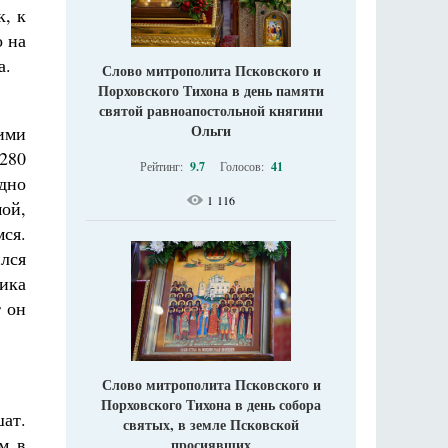
к, к
о на
а.
Слово митрополита Псковского и
Порховского Тихона в день памяти
святой равноапостольной княгини
Ольги
ими
280
Рейтинг:
9.7
Голосов:
41
одно
1 116
ой,
ся.
лся
ника
т он
Слово митрополита Псковского и
Порховского Тихона в день собора
шат.
святых, в земле Псковской
м в
просиявших