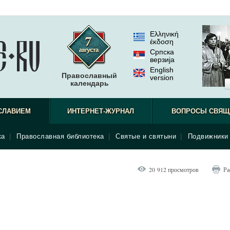
Ελληνική
έκδοση
Српска
верзиjа
English
Православный
version
календарь
СЛАВИЕМ
ИНТЕРНЕТ-ЖУРНАЛ
ВОПРОСЫ СВЯЩ
ка
|
Православная библиотека
|
Святые и святыни
|
Подвижники 
20 912 просмотров
Ра