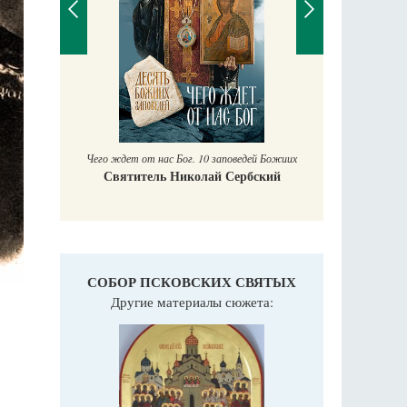
Православный мальчик
Екатерина Баканова
Печо
поведей Божиих
Сербский
СОБОР ПСКОВСКИХ СВЯТЫХ
Другие материалы сюжета: