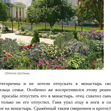
Оптина пустынь
тегоричны и не хотели отпускать в монастырь сво
ильца семьи. Особенно же воспротивился этому реше
 просьбы отпустить его в монастырь, отец схватил сын
 только он его отпустил, Ганя упал отцу в ноги и сн
ие на монастырь. Сражённый таким смирением и кротост