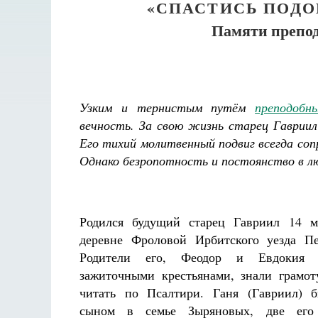
«СПАСТИСЬ ПОД
Памяти препод
Узким и тернистым путём
преподобн
вечность. За свою жизнь старец Гавриил
Его тихий молитвенный подвиг всегда соп
Однако безропотность и постоянство в л
Родился будущий старец Гавриил 14 м
деревне Фроловой Ирбитского уезда Пе
Родители его, Феодор и Евдокия 
зажиточными крестьянами, знали грамо
читать по Псалтири. Ганя (Гавриил) 
сыном в семье Зыряновых, две его