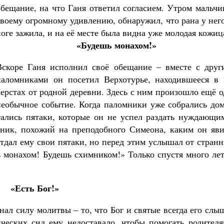
обещание, на что Ганя ответил согласием. Утром мальчи
своему огромному удивлению, обнаружил, что рана у нег
ноге зажила, и на её месте была видна уже молодая кожиц
«Будешь монахом!»
Вскоре Ганя исполнил своё обещание – вместе с друг
паломниками он посетил Верхотурье, находившееся в 
верстах от родной деревни. Здесь с ним произошло ещё 
необычное событие. Когда паломники уже собрались дом
тались пятаки, которые он не успел раздать нуждающим
нник, похожий на преподобного Симеона, каким он яви
отдал ему свои пятаки, но перед этим услышал от стран
ь монахом! Будешь схимником!» Только спустя много ле
«Есть Бог!»
нал силу молитвы – то, что Бог и святые всегда его слы
еских сил ему недоставало, чтобы помогать родителя