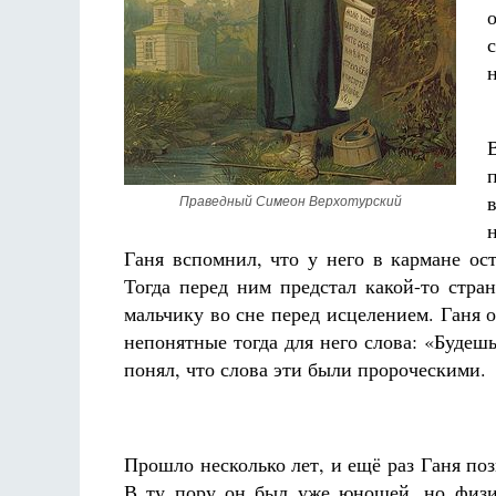
Праведный Симеон Верхотурский
Ганя вспомнил, что у него в кармане ос
Тогда перед ним предстал какой-то стра
мальчику во сне перед исцелением. Ганя 
непонятные тогда для него слова: «Будеш
понял, что слова эти были пророческими.
Прошло несколько лет, и ещё раз Ганя поз
В ту пору он был уже юношей, но физич