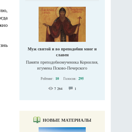
лю,
огда
ожно
изнь
Муж святой и во преподобии мног и
славен
Памяти преподобномученика Корнилия,
игумена Псково-Печерского
Рейтинг:
10
Голосов:
295
7 264
1
НОВЫЕ МАТЕРИАЛЫ