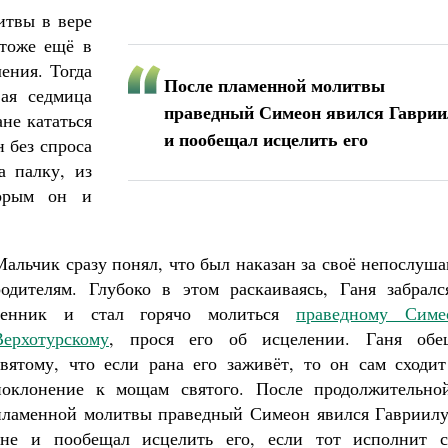
итвы в вере
 тоже ещё в
ления. Тогда
После пламенной молитвы
ая седмица
праведный Симеон явился Гаврии
не кататься
и пообещал исцелить его
н без спроса
а палку, из
торым он и
Мальчик сразу понял, что был наказан за своё непослуш
родителям. Глубоко в этом раскаиваясь, Ганя забралс
сенник и стал горячо молиться
праведному Симе
Верхотурскому
, прося его об исцелении. Ганя обе
святому, что если рана его заживёт, то он сам сходит
поклонение к мощам святого. После продолжительно
пламенной молитвы праведный Симеон явился Гавриилу
сне и пообещал исцелить его, если тот исполнит с