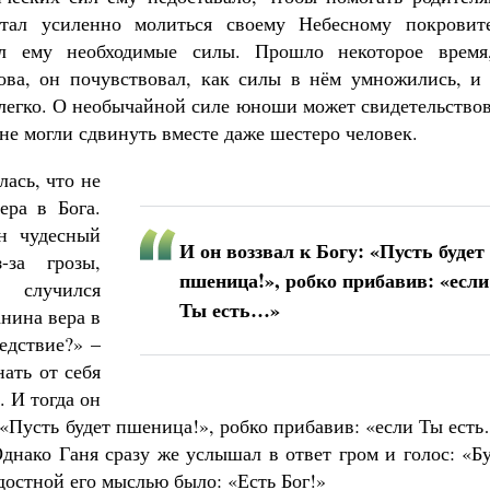
стал усиленно молиться своему Небесному покровит
ал ему необходимые силы. Прошло некоторое время
ова, он почувствовал, как силы в нём умножились, и 
у легко. О необычайной силе юноши может свидетельство
 не могли сдвинуть вместе даже шестеро человек.
ась, что не
ера в Бога.
н чудесный
И он воззвал к Богу: «Пусть будет
за грозы,
пшеница!», робко прибавив: «если
 случился
Ты есть…»
нина вера в
едствие?» –
ать от себя
. И тогда он
 «Пусть будет пшеница!», робко прибавив: «если Ты ест
днако Ганя сразу же услышал в ответ гром и голос: «Б
достной его мыслью было: «Есть Бог!»