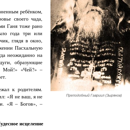
зненным ребёнком,
овье своего чада,
ми Ганя тоже рано
ыло года три или
Великомученик Георгий Победоносец. Научись у
чик, глядя в окно,
святого
ажении Пасхальную
Роман Котов
Чего ждет от нас Бог. 10 за
гда неожиданно на
Святитель Николай 
дуги, образующие
 – Мой!» «Чей?» –
ет.
ежал к родителям.
л: «Я не ваш, я не
Преподобный Гавриил (Зырянов)
и. «Я – Богов», –
удесное исцеление