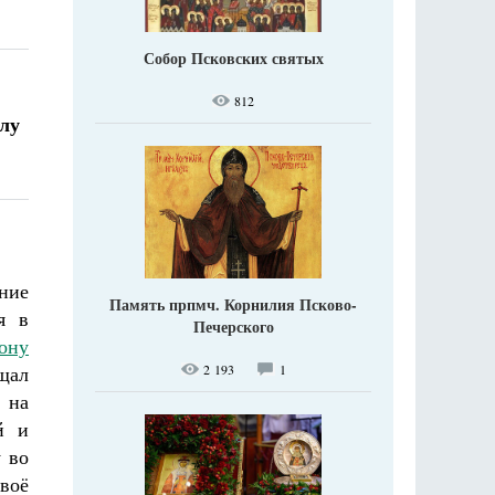
Собор Псковских святых
812
лу
ание
Память прпмч. Корнилия Псково-
я в
Печерского
ону
2 193
1
щал
 на
й и
 во
воё