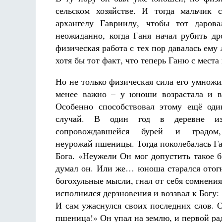
сельском хозяйстве. И тогда мальчик 
архангелу Гавриилу, чтобы тот даров
неожиданно, когда Ганя начал рубить др
физическая работа с тех пор давалась ем
хотя бы тот факт, что теперь Ганю с места
Но не только физическая сила его умножил
менее важно – у юноши возрастала и в
Особенно способствовал этому ещё оди
случай. В один год в деревне из-
сопровождавшейся бурей и градом,
неурожай пшеницы. Тогда поколебалась Га
Бога. «Неужели Он мог допустить такое б
думал он. Или же… юноша старался отогн
богохульные мысли, гнал от себя сомнения
исполнился дерзновения и воззвал к Богу:
И сам ужаснулся своих последних слов. О
пшеница!» Он упал на землю, и первой ра