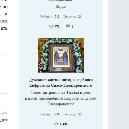
елю
Видео
, и
Рейтинг:
7.2
Голосов:
26
вся
978
1
вать
Духовное завещание преподобного
Евфросина Спасо-Елеазаровского
Слово митрополита Тихона в день
памяти преподобного Евфросина Спасо-
Елеазаровского
ь…».
Рейтинг:
9.9
Голосов:
55
удет
1 498