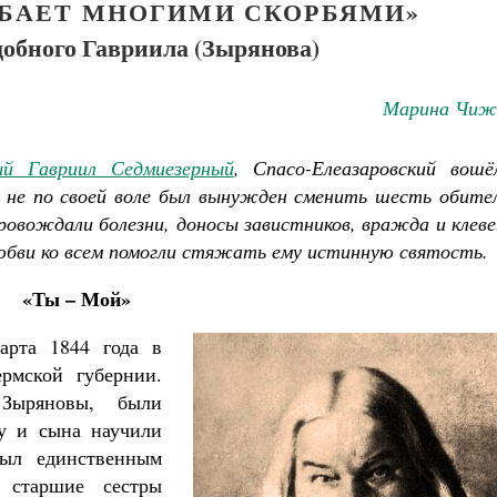
ОБАЕТ МНОГИМИ СКОРБЯМИ»
обного Гавриила (Зырянова)
Марина Чиж
ый Гавриил Седмиезерный
, Спасо-Елеазаровский вошё
 не по своей воле был вынужден сменить шесть обител
ровождали болезни, доносы завистников, вражда и клев
юбви ко всем помогли стяжать ему истинную святость.
«Ты – Мой»
арта 1844 года в
рмской губернии.
Зыряновы, были
ту и сына научили
был единственным
 старшие сестры