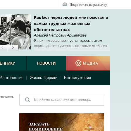
Подписаться на рассылку
Как Бог через людей мне помогал в
самых трудных жизненных
обстоятельствах
Алексей Петрович Арцыбушев
Я принял решение: пусть я здесь, в этом
ящике, должен умереть, но только чтобы из-
за меня никто не сел.
ЕННИКУ
НОВОСТИ
МЕДИА
благочестия
|
Жизнь Церкви
|
Богослужение
спечатать