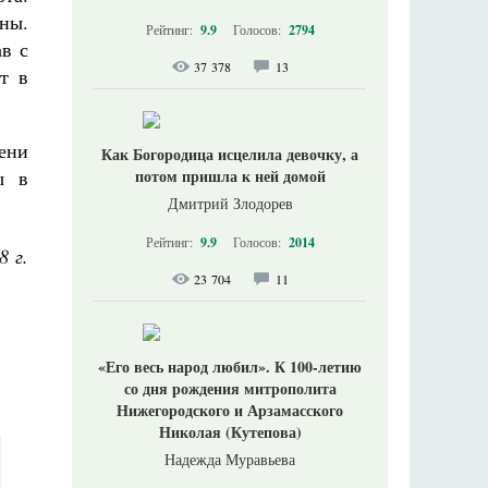
ны.
Рейтинг:
9.9
Голосов:
2794
в с
37 378
13
т в
мени
Как Богородица исцелила девочку, а
ы в
потом пришла к ней домой
Дмитрий Злодорев
Рейтинг:
9.9
Голосов:
2014
8 г.
23 704
11
«Его весь народ любил». К 100-летию
со дня рождения митрополита
Нижегородского и Арзамасского
Николая (Кутепова)
Надежда Муравьева