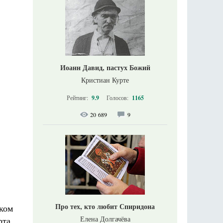
Иоанн Давид, пастух Божий
Кристиан Курте
Рейтинг:
9.9
Голосов:
1165
20 689
9
Про тех, кто любит Спиридона
ком
Елена Долгачёва
та.