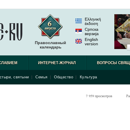
Ελληνική
έκδοση
Српска
верзиjа
English
Православный
version
календарь
результа
СЛАВИЕМ
ИНТЕРНЕТ-ЖУРНАЛ
ВОПРОСЫ СВЯЩ
стыри, святыни
|
Семья
|
Общество
|
Культура
7 959 просмотров
Ра