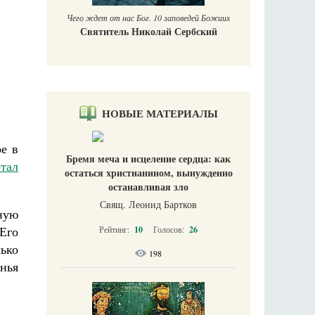
Чего ждет от нас Бог. 10 заповедей Божиих
Святитель Николай Сербский
НОВЫЕ МАТЕРИАЛЫ
е в
Бремя меча и исцеление сердца: как
тал
остаться христианином, вынужденно
останавливая зло
Свящ. Леонид Бартков
ную
Его
Рейтинг:
10
Голосов:
26
ько
198
енья