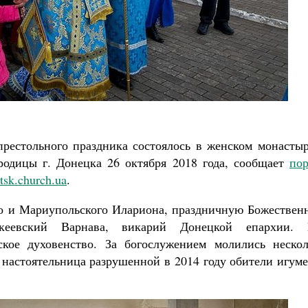
Как найти своё место в жизни
Кирилл Мурышев
рестольного праздника состоялось в женском монастыр
родицы г. Донецка 26 октября 2018 года, сообщает
пор
tsk.church.ua
.
о и Мариупольского Илариона, праздничную Божествен
кеевский Варнава, викарий Донецкой епархии. 
ское духовенство. За богослужением молились нескол
 настоятельница разрушенной в 2014 году обители игум