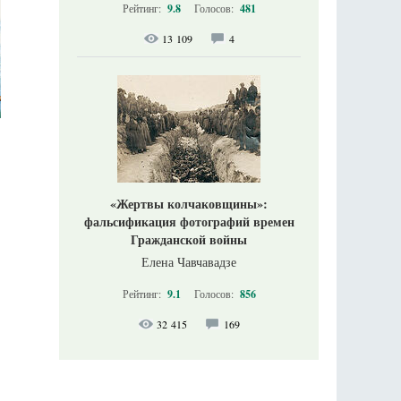
Рейтинг:
9.8
Голосов:
481
13 109
4
«Жертвы колчаковщины»:
фальсификация фотографий времен
Гражданской войны
Елена Чавчавадзе
Рейтинг:
9.1
Голосов:
856
32 415
169