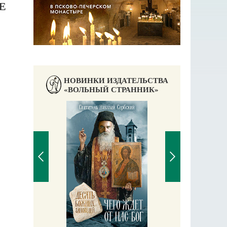
Е
НОВИНКИ ИЗДАТЕЛЬСТВА
«ВОЛЬНЫЙ СТРАННИК»
аучись у
П
Е