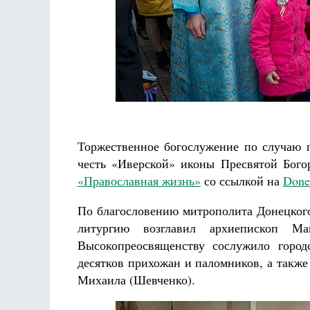
Разлуки не будет
Фредерика де Грааф
Торжественное богослужение по случаю п
честь «Иверской» иконы Пресвятой Бого
«Православная жизнь»
со ссылкой на
Done
По благословению митрополита Донецког
литургию возглавил архиепископ Ма
Высокопреосвященству сослужило город
десятков прихожан и паломников, а также
Михаила (Шевченко).