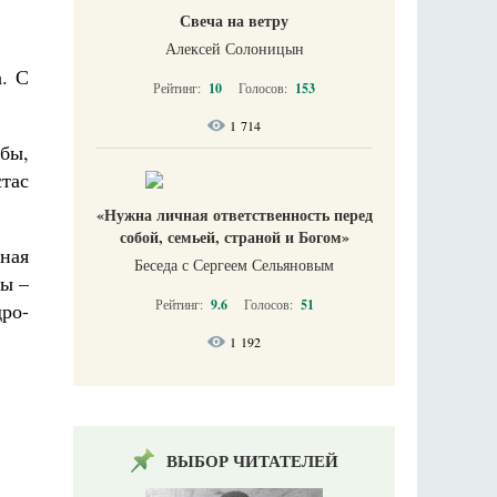
Свеча на ветру
Алексей Солоницын
. С
Рейтинг:
10
Голосов:
153
1 714
убы,
тас
«Нужна личная ответственность перед
собой, семьей, страной и Богом»
ная
Беседа с Сергеем Сельяновым
ны –
Рейтинг:
9.6
Голосов:
51
дро-
1 192
ВЫБОР ЧИТАТЕЛЕЙ