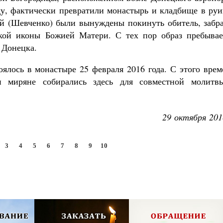
ду, фактически превратили монастырь и кладбище в руи
й (Шевченко) были вынуждены покинуть обитель, забра
кой иконы Божией Матери. С тех пор образ пребывае
 Донецка.
оялось в монастыре 25 февраля 2016 года. С этого вре
и миряне собирались здесь для совместной молитв
29 октября 201
3
4
5
6
7
8
9
10
олия,
Псково-Печерский монастырь