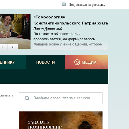
Подписаться на рассылку
«Томосология»
Константинопольского Патриархата
Павел Даровский
По томосам об автокефалии
прослеживается, как формировалось
Фанаром новое учение о Церкви, которое
вначале заполняло «бреши» в каноническом
праве, потом начало вытеснять его и в
те вступило с ним в противоречие.
ЕННИКУ
НОВОСТИ
МЕДИА
спечатать