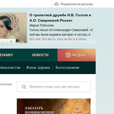
Подписаться на рассылку
О трепетной дружбе Н.В. Гоголя и
А.О. Смирновой-Россет
Мария Тоболова
Гоголь писал об Александре Смирновой: «С
ней мы были издавна как брат и сестра, и
без неё, Бог весть, был ли бы я в силах
перенести многое трудное в моей жизни».
ЕННИКУ
НОВОСТИ
МЕДИА
благочестия
|
Жизнь Церкви
|
Богослужение
спечатать