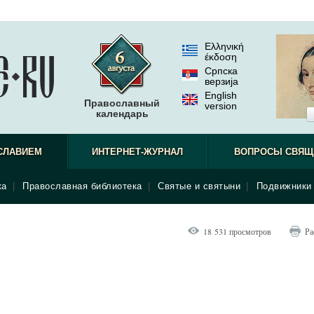
Ελληνική
έκδοση
Српска
верзиjа
English
Православный
version
календарь
СЛАВИЕМ
ИНТЕРНЕТ-ЖУРНАЛ
ВОПРОСЫ СВЯЩ
ка
|
Православная библиотека
|
Святые и святыни
|
Подвижники 
18 531 просмотров
Ра