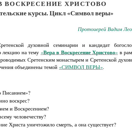
 В ВОСКРЕСЕНИЕ ХРИСТОВО
тельские курсы. Цикл «Символ веры»
Протоиерей Вадим Лео
Сретенской духовной семинарии и кандидат богосло
Вера в Воскресение Христово
ю лекцию на тему
«
»
в рам
проводимых Сретенским монастырем и Сретенской духов
бучения объединены темой
«СИМВОЛ ВЕРЫ»
.
по Писанием»?
инно воскрес?
тием и Воскресением?
всему человечеству?
ние Христа уничтожило смерть, а она существует?
Великомученик Георгий Победоносец. Н
святого