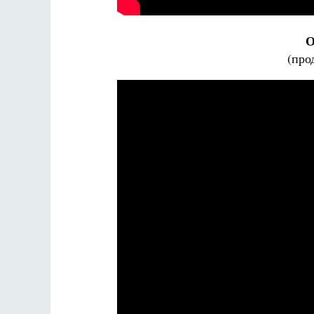
О
(про