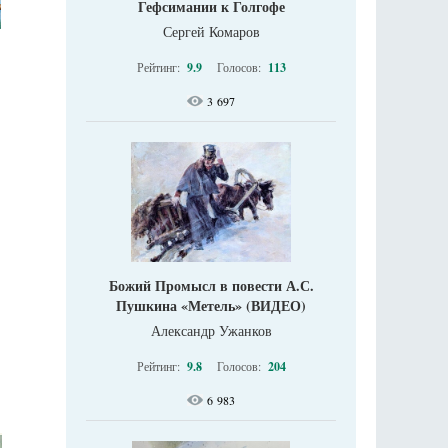
Гефсимании к Голгофе
Сергей Комаров
Рейтинг:
9.9
Голосов:
113
3 697
Божий Промысл в повести А.С.
Пушкина «Метель» (ВИДЕО)
Александр Ужанков
Рейтинг:
9.8
Голосов:
204
6 983