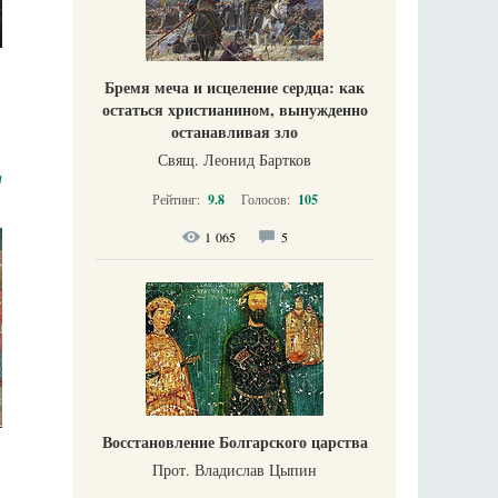
Бремя меча и исцеление сердца: как
остаться христианином, вынужденно
останавливая зло
Свящ. Леонид Бартков
а
Рейтинг:
9.8
Голосов:
105
1 065
5
Восстановление Болгарского царства
Прот. Владислав Цыпин