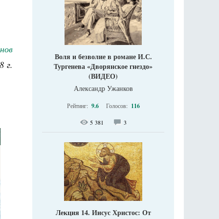
нов
Воля и безволие в романе И.С.
8 г.
Тургенева «Дворянское гнездо»
(ВИДЕО)
Александр Ужанков
Рейтинг:
9.6
Голосов:
116
5 381
3
Лекция 14. Иисус Христос: От