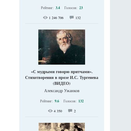
Рейтинг:
3.4
Голосов:
23
1 246 706
132
«С мудрыми говорю притчами».
Стихотворения в прозе И.С. Тургенева
(ВИДЕО)
Александр Ужанков
Рейтинг:
9.6
Голосов:
132
4 350
2