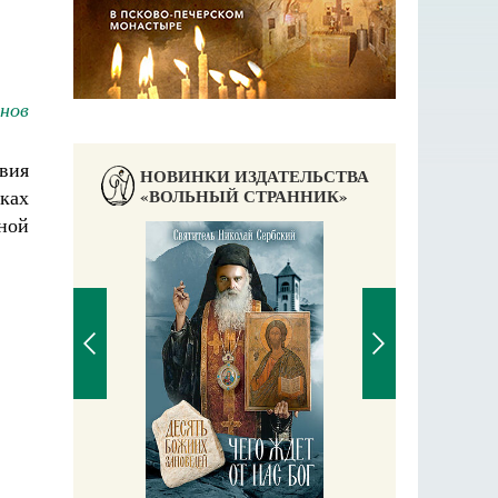
нов
вия
НОВИНКИ ИЗДАТЕЛЬСТВА
ках
«ВОЛЬНЫЙ СТРАННИК»
ной
П
Е
аучись у