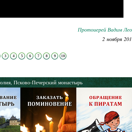
Протоиерей Вадим Лео
2 ноября 201
3
4
5
6
7
8
9
10
олия,
Псково-Печерский монастырь