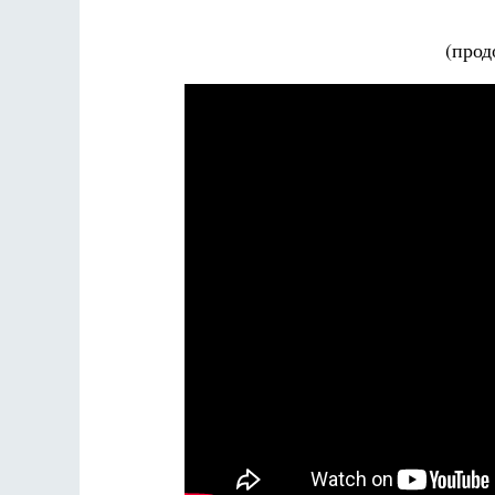
Разлуки не будет
Фредерика де Грааф
(прод