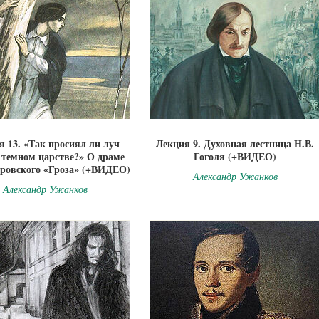
я 13. «Так просиял ли луч
Лекция 9. Духовная лестница Н.В.
в темном царстве?» О драме
Гоголя (+ВИДЕО)
тровского «Гроза» (+ВИДЕО)
Александр Ужанков
Александр Ужанков