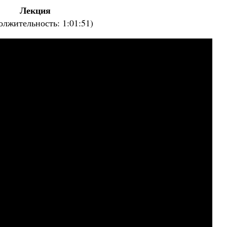
Лекция
Роман Котов
Как найти своё место в жизни
олжительность: 1:01:51)
Кирилл Мурышев