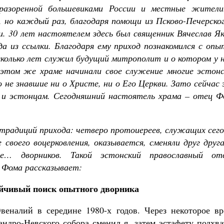
разоренной большевиками России и местные жители
 но каждый раз, благодаря помощи из Псково-Печерског
. 30 лет настоятелем здесь был священник Вячеслав Як
да из ссылки. Благодаря ему приход познакомился с оп
есколько лет служил будущий митрополит и о котором у 
 этом же храме начинали свое служение многие эстонс
о не знавшие ни о Христе, ни о Его Церкви. Зато сейчас
 и эстонцам. Сегодняшний настоятель храма – отец Ф
 традиций прихода: четверо протоиереев, служащих сег
 своего воцерковления, оказывается, сменяли друг друг
е… дворников. Такой эстонский православный от
ц Фома рассказывает:
йчивый поиск опытного дворника
еналий в середине 1980-х годов. Через некоторое вр
ндро-Невского собора сменил я, затем эстафету подхва