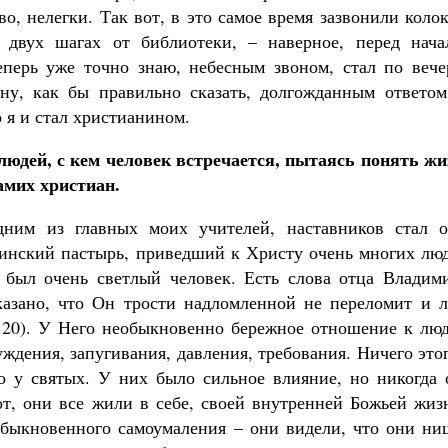
о, нелегки. Так вот, в это самое время зазвонили коло
в двух шагах от библиотеки, – наверное, перед нача
еперь уже точно знаю, небесным звоном, стал по вече
 ну, как бы правильно сказать, долгожданным ответом
 я и стал христианином.
 людей, с кем человек встречается, пытаясь понять жи
амих христиан.
дним из главных моих учителей, наставников стал о
инский пастырь, приведший к Христу очень многих люд
 был очень светлый человек. Есть слова отца Владими
казано, что Он трости надломленной не переломит и л
2, 20). У Него необыкновенно бережное отношение к лю
уждения, запугивания, давления, требования. Ничего это
о у святых. У них было сильное влияние, но никогда 
от, они все жили в себе, своей внутренней Божьей жиз
быкновенного самоумаления – они видели, что они ни