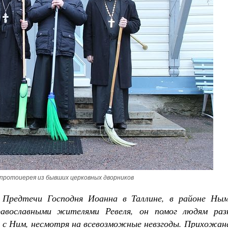
Роман Котов
Как найти своё место в жизни
Кирилл Мурышев
протоиерея из бывших церковных дворников
 Предтечи Господня Иоанна в Таллине, в районе Ным
равославными жителями Ревеля, он помог людям раз
я с Ним, несмотря на всевозможные невзгоды. Прихожан