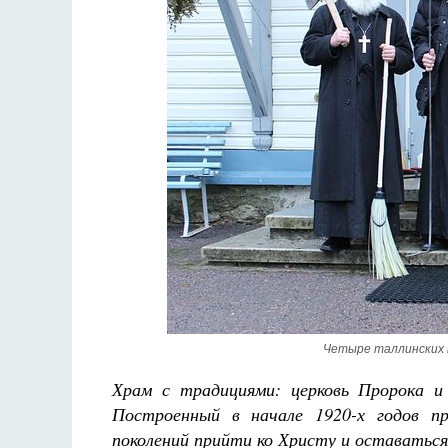
Разлуки не будет
Фредерика де Грааф
Четыре таллинских 
Храм с традициями: церковь Пророка и
Построенный в начале 1920-х годов п
поколений прийти ко Христу и оставатьс