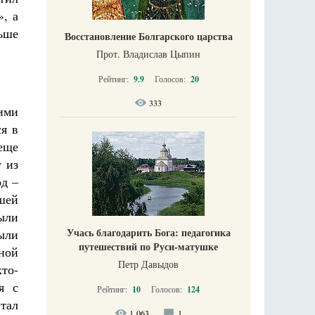
», а
ьше
Восстановление Болгарского царства
Прот. Владислав Цыпин
Рейтинг:
9.9
Голосов:
20
333
ими
я в
 еще
у из
рд –
ашей
были
Учась благодарить Бога: педагогика
были
путешествий по Руси-матушке
вной
Петр Давыдов
кто-
я с
Рейтинг:
10
Голосов:
124
итал
1 063
1