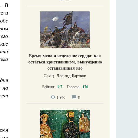
. В
о и
обс
ытом
него
кие
 эти
Бремя меча и исцеление сердца: как
ома
остаться христианином, вынужденно
останавливая зло
Свящ. Леонид Бартков
одня
а на
Рейтинг:
9.7
Голосов:
176
вет
1 940
8
емя
тил