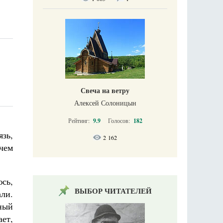
Свеча на ветру
Алексей Солоницын
Рейтинг:
9.9
Голосов:
182
язь,
2 162
 чем
юсь,
ВЫБОР ЧИТАТЕЛЕЙ
али.
ный
ет,