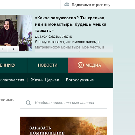
Подписаться на рассылку
«Какое замужество? Ты крепкая,
иди в монастырь, будешь мешки
таскать»
Диакон Сергий Герук
Я почувствовала, что именно здесь, в
Матронинском монастыре, мое место, и
главное ‒ очень много работы, которую я
люблю и умею делать.
ЕННИКУ
НОВОСТИ
МЕДИА
благочестия
|
Жизнь Церкви
|
Богослужение
спечатать