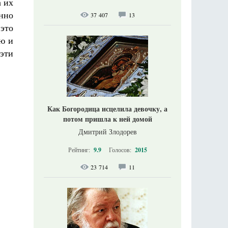
а их
нно
37 407
13
 это
ью и
 эти
Как Богородица исцелила девочку, а
потом пришла к ней домой
Дмитрий Злодорев
Рейтинг:
9.9
Голосов:
2015
23 714
11