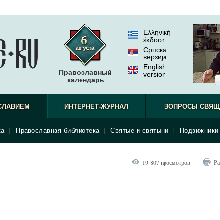
Ελληνική
έκδοση
Српска
верзиjа
English
Православный
version
календарь
СЛАВИЕМ
ИНТЕРНЕТ-ЖУРНАЛ
ВОПРОСЫ СВЯЩ
ка
|
Православная библиотека
|
Святые и святыни
|
Подвижники 
19 807 просмотров
Ра