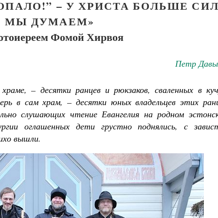
РОПАЛО!” – У ХРИСТА БОЛЬШЕ СИЛ
 МЫ ДУМАЕМ»
ротоиереем Фомой Хирвоя
Петр Давы
храме, – десятки ранцев и рюкзаков, сваленных в куч
ерь в сам храм, – десятки юных владельцев этих ранц
льно слушающих чтение Евангелия на родном эстонск
тургии оглашенных дети грустно поднялись, с завис
ихо вышли.
Великомученик Георгий Победоносец. Н
святого