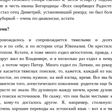
аме в честь иконы Богородицы «Всех скорбящих Радосте
стал отец Димитрий, установивший рекорд: он был бол
уборкой – очень по-диаконски, кстати.
ремя?
овождалось и сопровождается тяжелыми и долг
ю и по себе, и по истории отца Ювеналия. Он крестилс
топом. Кстати, я тоже много ездил автостопом, правда,
друг жил во Владимире, и я несколько раз ездил к нем
, а потом через Питер. Много ездил по Латвии, но реко
же касается тяжелых поисков, то, кажется, каждый из н
остое, но очень нужное, на мой взгляд, время. Все мы 
авители того, атеистического поколения: родители еще 
Христе не знали. Но духовную жажду ничем, кроме духо
а поиски источников. Не скажу, что они были чистыми: 
 кому-то досталось другое. Я, например, столкнулс
очень хорошие переводы на эстонский язык – вот я и ч