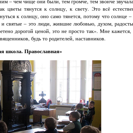
ним – чем чище они были, тем громче, тем звонче звучал
ак цветы тянутся к солнцу, к свету. Это всё естестве
нуться к солнцу, оно само тянется, потому что солнце –
же и святые – это люди, жившие любовью, духом, радост
етено дорогой ценой, это не просто так». Мне кажется,
священников, будь то родителей, наставников.
я школа. Православная»