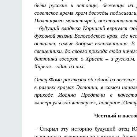
были русские и эстонцы, беженцы из 
советское время храм дважды поджигали,
Пюхтицкого монастырей, восстанавливали
– будущий владыка Корнилий вернулся сю
духовной жизни Вологодского края, где н
остались самые добрые воспоминания. В
священники, до своего прихода сюда ничег
батюшки говорят о Христе – и русским,
Хирвоя – один из них.
Отец Фома рассказал об одной из веселых
в разных храмах Эстонии, в самом начале
приходе Иоанна Предтечи в качеств
«ливерпульской четверке», наверное. Оте
Честный и насто
– Открыл эту историю будущий отец Юв
нынешнего духовника таллинского Алекса