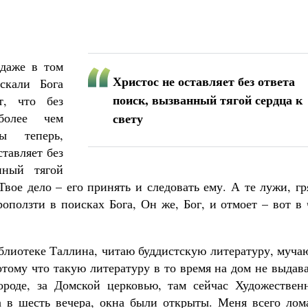
 даже в том
Христос не оставляет без ответа
скали Бога
поиск, вызванный тягой сердца к
т, что без
олее чем
свету
ы теперь,
тавляет без
нный тягой
Твое дело – его принять и следовать ему. А те лужи, гр
оползти в поисках Бога, Он же, Бог, и отмоет – вот в
блиотеке Таллина, читаю буддистскую литературу, муча
отому что такую литературу в то время на дом не выдав
ороде, за Домской церковью, там сейчас Художествен
а в шесть вечера, окна были открыты. Меня всего лома