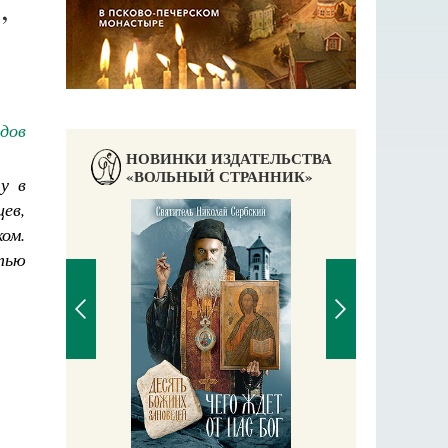
,
дов
НОВИНКИ ИЗДАТЕЛЬСТВА
«ВОЛЬНЫЙ СТРАННИК»
у в
ев,
ом.
тью
П
Е
аучись у