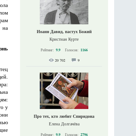
кола
лом
рам
 на
Иоанн Давид, пастух Божий
Кристиан Курте
знь
Рейтинг:
9.9
Голосов:
1166
20 702
9
тец
ей.
ра:
ьна
дям:
го у
они
Про тех, кто любит Спиридона
нью
Елена Долгачёва
щие
Рейтинг:
9.9
Голосов:
2796