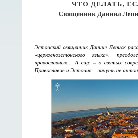
ЧТО ДЕЛАТЬ, Е
Священник Даниил Леписк
Эстонский священник Даниил Леписк рас
«церковноэстонского языка», преодо
православных… А еще – о святых совре
Православие и Эстония – ничуть не анто
Великомученик Георгий Победоносец. Научись у
святого