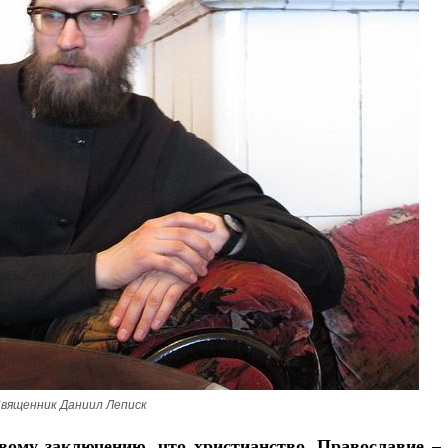
вященник Даниил Леписк
вому заключению, что христианство, Православие – 