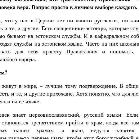
ловека вера. Вопрос просто в личном выборе каждого.
, что у нас в Церкви нет ни «чисто русского», ни «чи
ь и те, и другие. Есть священники-эстонцы, которые сл
тью бывают на эстонском службы. И в кафедральном соб
ходят службы на эстонском языке. Часто на них школьн
ывать для себя красоту Православия и понимать, 
 любого народа.
ем?
ы живут в мире, – лучшее тому подтверждение. В общи
сть и те, и другие прихожане. Хотя понятно, что для л
ала на ее языке.
овек знает церковнославянский, русский языки. Если
 становится препятствием прийти в храм, когда всё та
торых наших храмах, я знаю, ведутся занятия
аны какие-то первые шаги, чтобы этот богослужебный я