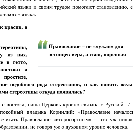
лийский языки и своим трудом помогают становлению, е
онского» языка.
к красив, а
Православие – не «чужая» для
ереотипы,
эстонцев вера, а своя, коренная
му из них,
е в гетто,
гностики и
ростите,
ие подобного рода стереотипов, и как понять жела
ами стереотипы откуда появились?
 с востока, наша Церковь кровно связана с Русской. И
покойный владыка Корнилий: «Православие началос
 считать Православие «второсортным» – это уж никак
бразовании, не говоря уж о духовном уровне человека.