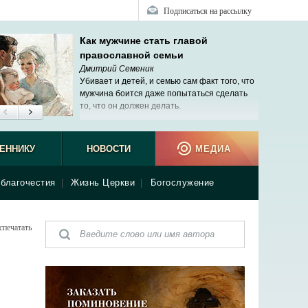
Подписаться на рассылку
Как мужчине стать главой
православной семьи
Дмитрий Семеник
Убивает и детей, и семью сам факт того, что
мужчина боится даже попытаться сделать
то, что он должен делать.
ЕННИКУ
НОВОСТИ
МЕДИА
благочестия
|
Жизнь Церкви
|
Богослужение
спечатать