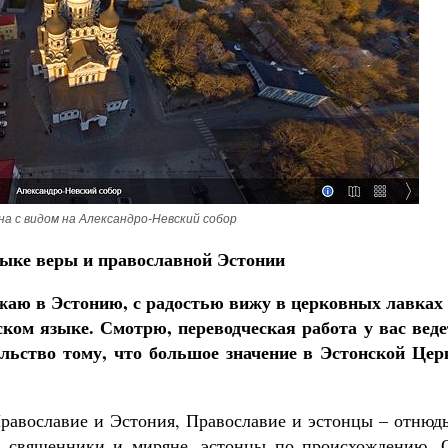
дет от нас Бог. 10 заповедей Божиих
ятитель Николай Сербский
а с видом на Александро-Невский собор
зыке веры и православной Эстонии
зжаю в Эстонию, с радостью вижу в церковных лавках 
ком языке. Смотрю, переводческая работа у вас веде
ельство тому, что большое значение в Эстонской Цер
Православие и Эстония, Православие и эстонцы – отнюд
я священники и миряне, эстонцы по происхождению. 