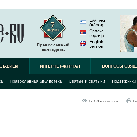
Ελληνική
έκδοση
Српска
верзиjа
English
Православный
version
календарь
СЛАВИЕМ
ИНТЕРНЕТ-ЖУРНАЛ
ВОПРОСЫ СВЯЩ
ка
|
Православная библиотека
|
Святые и святыни
|
Подвижники 
18 459 просмотров
Ра