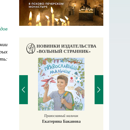
дов
нии
НОВИНКИ ИЗДАТЕЛЬСТВА
рых
«ВОЛЬНЫЙ СТРАННИК»
ть:
Чудесное пут
С пра