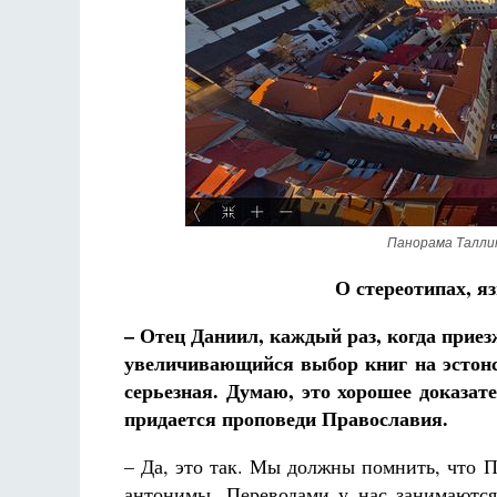
Роман Котов
Чего ж
жизни
Св
в
Панорама Таллин
О стереотипах, я
– Отец Даниил, каждый раз, когда прие
увеличивающийся выбор книг на эстонс
серьезная. Думаю, это хорошее доказат
придается проповеди Православия.
– Да, это так. Мы должны помнить, что 
антонимы. Переводами у нас занимаютс