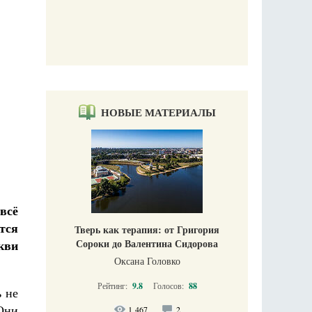
Печорские истории. Воспоминания иконописца
Галины Яковлевны Подопригоры
Екатерина Платова
НОВЫЕ МАТЕРИАЛЫ
всё
тся
Тверь как терапия: от Григория
кви
Сороки до Валентина Сидорова
Оксана Головко
Рейтинг:
9.8
Голосов:
88
ь не
Они
1 467
2