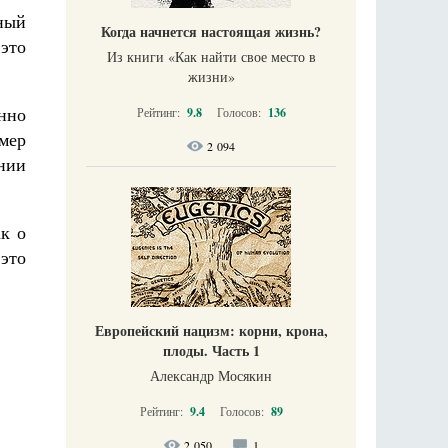
ный
Когда начнется настоящая жизнь?
это
Из книги «Как найти свое место в
жизни​»
нно
Рейтинг:
9.8
Голосов:
136
мер
2 094
онии
ак о
 это
Европейский нацизм: корни, крона,
плоды. Часть 1
Александр Мосякин
Рейтинг:
9.4
Голосов:
89
2 050
1