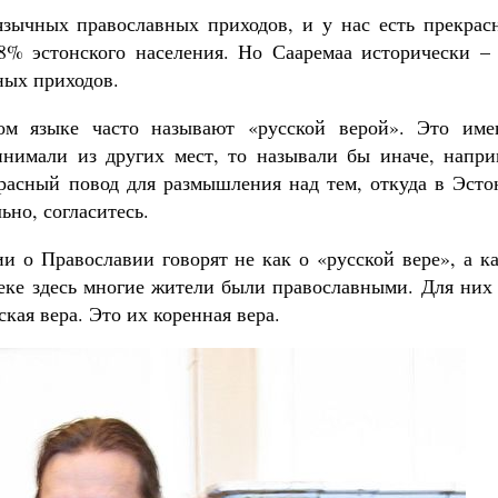
язычных православных приходов, и у нас есть прекрас
8% эстонского населения. Но Сааремаа исторически – 
ных приходов.
ом языке часто называют «русской верой». Это име
инимали из других мест, то называли бы иначе, напри
екрасный повод для размышления над тем, откуда в Эст
ьно, согласитесь.
и о Православии говорят не как о «русской вере», а к
веке здесь многие жители были православными. Для них
ская вера. Это их коренная вера.