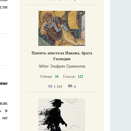
сли
Память апостола Иакова, брата
Господня
Аббат Эльфрик Грамматик
Рейтинг:
10
Голосов:
122
ние
1 315
4
 как
ь в
 не