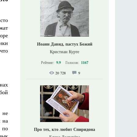
сто
ужат
оре
ики
Иоанн Давид, пастух Божий
что
Кристиан Курте
Рейтинг:
9.9
Голосов:
1167
20 728
9
нах
юбой
 не
м на
 по
Про тех, кто любит Спиридона
зык
Елена Долгачёва