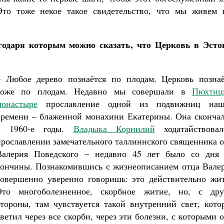
то тоже некое такое свидетельство, что мы живем 
годаря которым можно сказать, что Церковь в Эсто
– Любое дерево познаётся по плодам. Церковь познаё
тоже по плодам. Недавно мы совершали в
Пюхтиц
монастыре
прославление одной из подвижниц наш
времени – блаженной монахини Екатерины. Она скончал
в 1960-е годы.
Владыка Корнилий
ходатайствова
прославлении замечательного таллиннского священника 
Валерия Поведского – недавно 45 лет было со дня 
кончины. Познакомившись с жизнеописанием отца Валер
совершенно уверенно говоришь: это действительно жит
Это многоболезненное, скорбное житие, но, с дру
стороны, там чувствуется такой внутренний свет, кото
светил через все скорби, через эти болезни, с которыми 