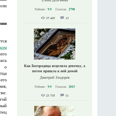
или
Рейтинг:
9.9
Голосов:
2798
37 445
13
нии
тся
ком
его
ась
Как Богородица исцелила девочку, а
л о
потом пришла к ней домой
отца
Дмитрий Злодорев
его
ия,
Рейтинг:
9.9
Голосов:
2015
ие.
23 735
11
гой
рый
отец